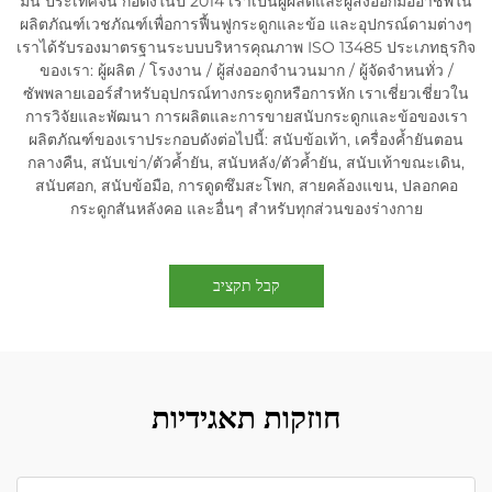
มิ่น ประเทศจีน ก่อตั้งในปี 2014 เราเป็นผู้ผลิตและผู้ส่งออกมืออาชีพใน
ผลิตภัณฑ์เวชภัณฑ์เพื่อการฟื้นฟูกระดูกและข้อ และอุปกรณ์ดามต่างๆ
เราได้รับรองมาตรฐานระบบบริหารคุณภาพ ISO 13485 ประเภทธุรกิจ
ของเรา: ผู้ผลิต / โรงงาน / ผู้ส่งออกจำนวนมาก / ผู้จัดจำหนทั่ว /
ซัพพลายเออร์สำหรับอุปกรณ์ทางกระดูกหรือการหัก เราเชี่ยวเชี่ยวใน
การวิจัยและพัฒนา การผลิตและการขายสนับกระดูกและข้อของเรา
ผลิตภัณฑ์ของเราประกอบดังต่อไปนี้: สนับข้อเท้า, เครื่องค้ำยันตอน
กลางคืน, สนับเข่า/ตัวค้ำยัน, สนับหลัง/ตัวค้ำยัน, สนับเท้าขณะเดิน,
สนับศอก, สนับข้อมือ, การดูดซึมสะโพก, สายคล้องแขน, ปลอกคอ
กระดูกสันหลังคอ และอื่นๆ สำหรับทุกส่วนของร่างกาย
קבל תקציב
חוזקות תאגידיות