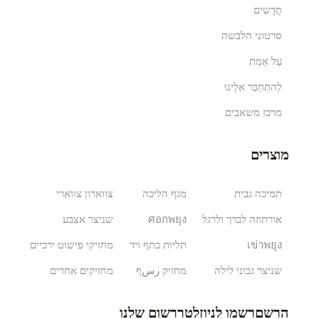
חֲדָשִים
סרטוני הלבשה
עַל אָמַת
לְהִתְחַבֵּר אֵלֵינוּ
מרכז משאבים
מוצרים
תמיכה גבית
מגף הליכה
צווארון צווארי
אורתוזה לברך ולרגל
ศอกพยุง
שניצר אצבע
เข่าพยุง
תליות כתף ויד
מחזיקי פישוט ירכיים
שניצר גבוני לילה
מחזיק رسף
מחזיקים אחרים
הרשםרשמו לניוזלטררשום שלנו