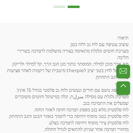
לתקנת עמידה או פגיעה בכאבי
גב תחתון
תיאור:
עיצוב עטיפה עם לוח גב ולוח בטן.
מערכת חוטים וגלגלת מתאימה בצורה מושלמת לתמיכה בשרירי
הליבה.
תא אויר מוכן למילוי, המוסתר בתוך מגן הגב הרך, קל למילוי ולריקון.
שומר על לחץ בטני יציב לtherpie מיטבית של רקמות לאחר פציעות
באזור הגב התחתון.
תכונה：
עשוי ספוג נושם עם חורים ונעשים ולוח גב פלסטי בגודל 15 אינץ'.
מערכת גלגלת עם מסילה منزلת, קלה במישקל וחוטים משוכרים
שמעלים את התמיכה בגב.
לוח פלסטיק מלא בגב מספק תמיכה חזקה לאזור החזה.
לוח פלסטיק בטני מוסיף דחיסה כדי לתמוך באזור הבטן והגב התחתון.
לוח פלסטיק צידי מוסיף דחיסה לתמיכה בצלע.
מחזורי תמיכה אחד שניתן להתאים לגודל החולה.