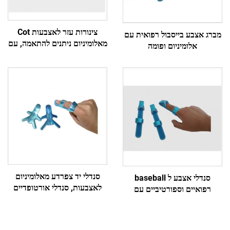
צינורות עזר לאצבעות Cot
מברג אצבע בייסבול רפואית עם
מאלומיניום ניתנים להתאמה, עם
אלומיניום ופומה
או בלי חגורה להגנה או חסימת
תנועה
סנדלי יד צפרדע מאלומיניום
סנדלי אצבע ל baseball
לאצבעות, סנדלי אורטופדיים
רפואיים וספורטיביים עם
עם ריפוד קצף, מכרה ישירה
אלומיניום ושכבה של חומר דמוי
קצף