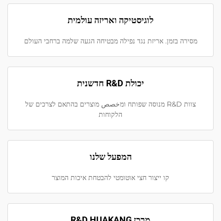
לוגיסטיקה ואריזה עולמית
מסירה בזמן. אריזת נגד נפילה מבטיחה הגעה שלמה ברחבי העולם
יכולת R&D חדשנית
צוות R&D מנוסה שפותח ומخصص מוצרים בהתאם לצרכים של
הלקוחות
המפעל שלנו
קו ייצור חצי אוטומטי להבטחת איכות המוצר
מרכז R&D HUAKANG