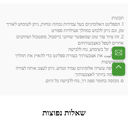
תכונות:
1. הספלינט האלומיניום בעל עמידות גבוהה ונוחות, ניתן לשימוש לאורך
זמן, וגם ניתן ללבוש במהלך פעילויות ספורט
2. זהו ציוד עזר טוב שמאפשר שחקני בייסבול, סופטבול ושחקנים
אחרים לטפל באצבעותיהם
3. גמיש, קל בשימוש, נוח ללבישה
4. הגן וثبت את אצבעותיך בעזרת ספלינט כדי להאיץ את תהליך
ההתאוששות
5. הקליפה עשויה אלומיניום עמיד וגמיש. ניתן לעצב אותה לצורה
המתאימה ביותר לאצבעותיך.
6. מכוסה בחומר ספוג רך, נוח ללבישה כל היום.
שאלות נפוצות