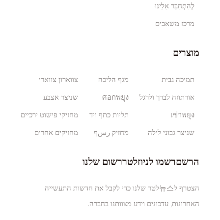
לְהִתְחַבֵּר אֵלֵינוּ
מרכז משאבים
מוצרים
תמיכה גבית
מגף הליכה
צווארון צווארי
אורתוזה לברך ולרגל
ศอกพยุง
שניצר אצבע
เข่าพยุง
תליות כתף ויד
מחזיקי פישוט ירכיים
שניצר גבוני לילה
מחזיק رسף
מחזיקים אחרים
הרשםרשמו לניוזלטררשום שלנו
הצטרף ל뉴스לטר שלנו כדי לקבל את חדשות התעשייה
האחרונות, עדכונים וידע מצוותנו בחברה.