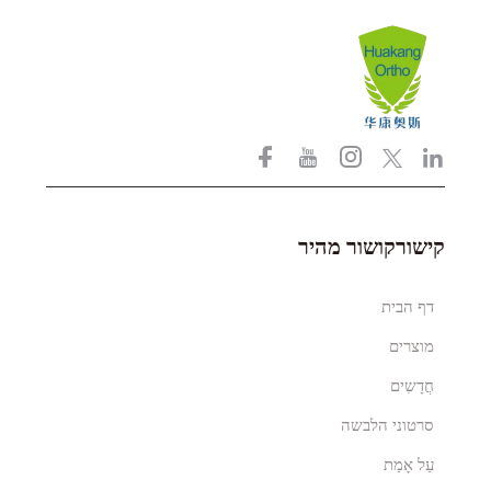
קישורקושור מהיר
דף הבית
מוצרים
חֲדָשִים
סרטוני הלבשה
עַל אָמַת