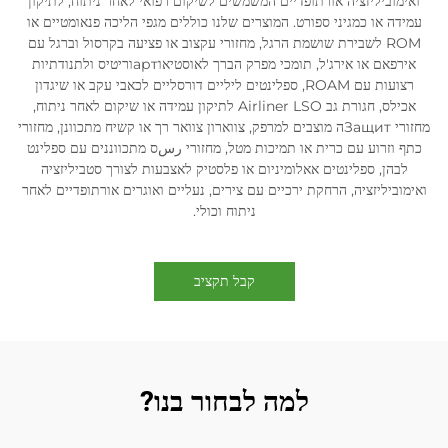
ואימוביליזציה אורתופדיים המשמשים לשיקום רפואי לאחר ניתוח, לתיקון
עמידה או כמגיני ספורט. המוצרים שלנו כוללים מגפי הליכה פנאומטיים או
ROM לשבירת שושמת הרגל, מחזורי עקצוב או פציעה בקרסול וברגל עם
אירפאם או אירג'ל, תומכי מפרק הברך לאוסטיאוартוריטיס ולתנודתיות
רצועות עם ROAM, ספלינטים ליליים דורסליים לכאבי עקב או שיגדון
אכילס, חגורת גב Airliner LSO לתיקון עמידה או שיקום לאחר ניתוח,
מחזורי Защитה מוצבים למרפק, צווארון צוואר רך או קשיח מתכוונן, מחזורי
כתף וזרוע עם כרית או תמיכות מטל, מחזורי رسס מתכווננים עם ספלינט
לבהן, ספלינטים אאלומיניום או פלסטיק לאצבעות לצורך סטביליזציה
ואימוביליזציה, הרחקת ירכיים עם צירים, נעליים ואוגרים אורתופדיים לאחר
ניתוח וכולי.
קבל תקציב
למה לבחור בנו?