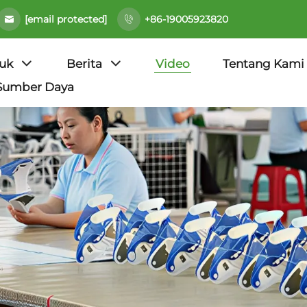
[email protected]
+86-19005923820
uk
Berita
Video
Tentang Kami
Sumber Daya