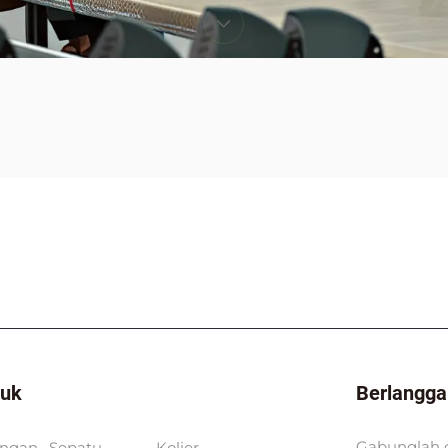
duk
Berlangga
Gabunglah 
ngan
Sepatu
Kolier