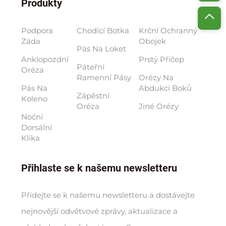
Produkty
Podpora
Chodící Botka
Krční Ochranný
Záda
Obojek
Pás Na Loket
Anklopozdní
Prstý Příčep
Páteřní
Oréza
Ramenní Pásy
Orézy Na
Pás Na
Abdukci Boků
Zápěstní
Koleno
Oréza
Jiné Orézy
Noční
Dorsální
Klika
Přihlaste se k našemu newsletteru
Přidejte se k našemu newsletteru a dostávejte
nejnovější odvětvové zprávy, aktualizace a