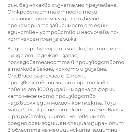
сън, без някакво съзнателно преучаване.
Откровеността относно тези
ограничения помага да се избегне
прекомерната зависимост от един-
единствен устройство и насърчава по-
комплексен план за грижа.
За дистрибутори и клиники, които имат
нужда от надежден запас,
последователността в производството
е толкова важна, колкото и дизайна.
OneBrace разполага с 12 пълни
производствени линии и притежава
повече от 1000 дизайн-модела за форми,
като месечното производство
надхвърля един милион комплекта. Този
мащаб, подкрепен от екип по изследвания
и разработки, чиито членове имат
средно осемгодишен специализиран опит
в областта на медицинските защитни