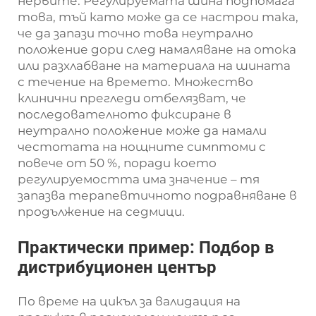
нервите. Регулируемата шина подпомага
това, тъй като може да се настрои така,
че да запази точно това неутрално
положение дори след намаляване на отока
или разхлабване на материала на шината
с течение на времето. Множество
клинични прегледи отбелязват, че
последователното фиксиране в
неутрално положение може да намали
честотата на нощните симптоми с
повече от 50 %, поради което
регулируемостта има значение – тя
запазва терапевтичното подравняване в
продължение на седмици.
Практически пример: Подбор в
дистрибуционен център
По време на цикъл за валидация на