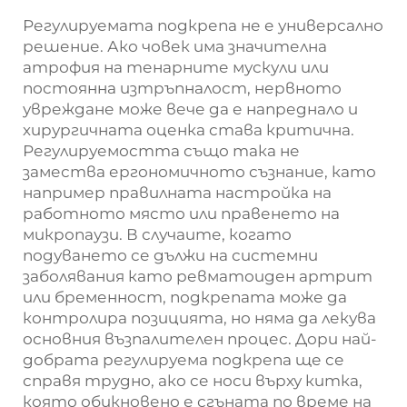
Регулируемата подкрепа не е универсално
решение. Ако човек има значителна
атрофия на тенарните мускули или
постоянна изтръпналост, нервното
увреждане може вече да е напреднало и
хирургичната оценка става критична.
Регулируемостта също така не
замества ергономичното съзнание, като
например правилната настройка на
работното място или правенето на
микропаузи. В случаите, когато
подуването се дължи на системни
заболявания като ревматоиден артрит
или бременност, подкрепата може да
контролира позицията, но няма да лекува
основния възпалителен процес. Дори най-
добрата регулируема подкрепа ще се
справя трудно, ако се носи върху китка,
която обикновено е сгъната по време на