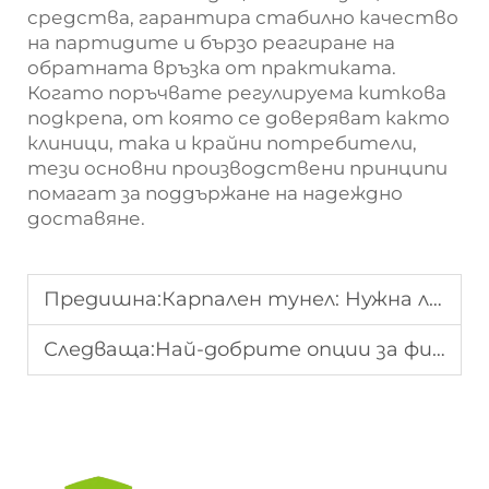
средства, гарантира стабилно качество
на партидите и бързо реагиране на
обратната връзка от практиката.
Когато поръчвате регулируема киткова
подкрепа, от която се доверяват както
клиници, така и крайни потребители,
тези основни производствени принципи
помагат за поддържане на надеждно
доставяне.
Предишна:
Карпален тунел: Нужна ли е подкрепа за китката?
Следваща:
Най-добрите опции за фиксатори за поддръжка при карпален тунел през 2026 г.