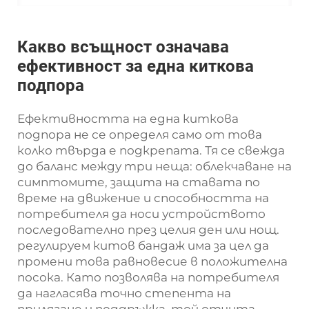
Какво всъщност означава
ефективност за една киткова
подпора
Ефективността на една киткова
подпора не се определя само от това
колко твърда е подкрепата. Тя се свежда
до баланс между три неща: облекчаване на
симптомите, защита на ставата по
време на движение и способността на
потребителя да носи устройството
последователно през целия ден или нощ.
регулируем китов бандаж
има за цел да
промени това равновесие в положителна
посока. Като позволява на потребителя
да нагласява точно степента на