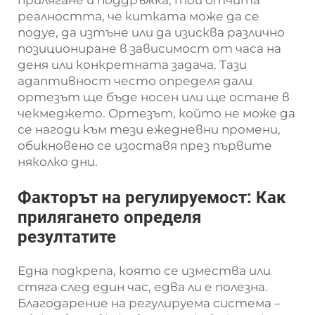
прилягане и поддръжка, той отчита
реалността, че китката може да се
подуе, да изтъне или да изисква различно
позициониране в зависимост от часа на
деня или конкретната задача. Тази
адаптивност често определя дали
ортезът ще бъде носен или ще остане в
чекмеджето. Ортезът, който не може да
се нагоди към тези ежедневни промени,
обикновено се изоставя през първите
няколко дни.
Факторът на регулируемост: Как
прилягането определя
резултатите
Една подкрепа, която се измества или
стяга след един час, едва ли е полезна.
Благодарение на регулируема система –