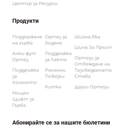
Център за Ресурси
Продукти
Поддържане
Ортез за
Шийна Яка
на гърба
Ходене
Шинa За Пръст
Анко-фут
Поддръжка
Ортези за
Ортез
за Лактя
Отвеждане на
Поддръжка
Раменни
Тазобедрената
за
Повязки
Става
Коляното
Китка
Други Ортези
Нощен
Щифт за
Гърба
Абонирайте се за нашите бюлетини