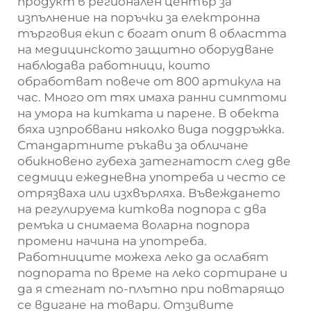
продукт в регионален център за
изпълнение на поръчки за електронна
търговия екип с богат опит в областта
на медицинското защитно оборудване
наблюдава работници, които
обработват повече от 800 артикула на
час. Много от тях имаха ранни симптоми
на умора на китката и парене. В обекта
бяха изпробвани няколко вида поддръжка.
Стандартните ръкави за обличане
обикновено губеха затегнатост след две
седмици ежедневна употреба и често се
отрязваха или изхвърляха. Въвеждането
на регулируема киткова подпора с два
ремъка и снимаема воларна подпора
промени начина на употреба.
Работниците можеха леко да ослабят
подпората по време на леко сортиране и
да я стегнат по-плътно при повтарящо
се вдигане на товари. Отзивите