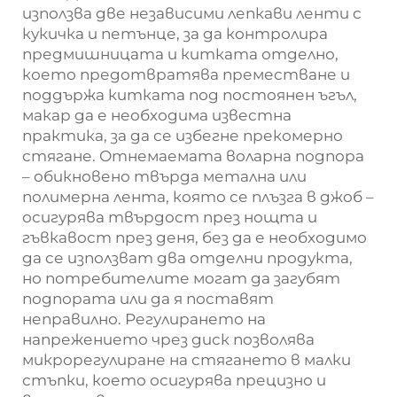
използва две независими лепкави ленти с
кукичка и петънце, за да контролира
предмишницата и китката отделно,
което предотвратява преместване и
поддържа китката под постоянен ъгъл,
макар да е необходима известна
практика, за да се избегне прекомерно
стягане. Отнемаемата воларна подпора
– обикновено твърда метална или
полимерна лента, която се плъзга в джоб –
осигурява твърдост през нощта и
гъвкавост през деня, без да е необходимо
да се използват два отделни продукта,
но потребителите могат да загубят
подпората или да я поставят
неправилно. Регулирането на
напрежението чрез диск позволява
микрорегулиране на стягането в малки
стъпки, което осигурява прецизно и