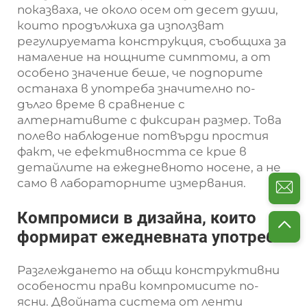
показваха, че около осем от десет души,
които продължиха да използват
регулируемата конструкция, съобщиха за
намаление на нощните симптоми, а от
особено значение беше, че подпорите
останаха в употреба значително по-
дълго време в сравнение с
алтернативите с фиксиран размер. Това
полево наблюдение потвърди простия
факт, че ефективността се крие в
детайлите на ежедневното носене, а не
само в лабораторните измервания.
Компромиси в дизайна, които
формират ежедневната употреба
Разглеждането на общи конструктивни
особености прави компромисите по-
ясни. Двойната система от ленти