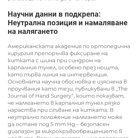
Научни данни в подкрепа:
Неутрална позиция и намаляване
на налягането
Американската академия по ортопедична
хирургия препоръчва фиксиране на
китката с шина при синдром на
карпалния тунел, особено през нощта,
като първа линия на интервенция.
Основната научна обосновка е изяснена в
проучвания като тези, публикувани в „The
Journal of Hand Surgery“, които показват,
че налягането в карпалния тунел рязко
нараства при сгъване на китката. В
неутрално положение налягането може
да остане под 5 mm Hg – безопасен
диапазон за микрокръвообращението в