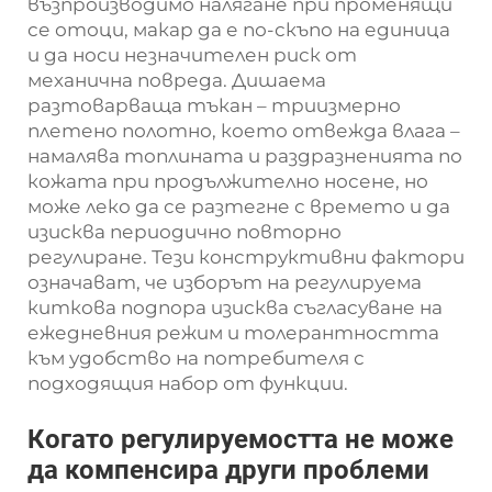
възпроизводимо налягане при променящи
се отоци, макар да е по-скъпо на единица
и да носи незначителен риск от
механична повреда. Дишаема
разтоварваща тъкан – триизмерно
плетено полотно, което отвежда влага –
намалява топлината и раздразненията по
кожата при продължително носене, но
може леко да се разтегне с времето и да
изисква периодично повторно
регулиране. Тези конструктивни фактори
означават, че изборът на регулируема
киткова подпора изисква съгласуване на
ежедневния режим и толерантността
към удобство на потребителя с
подходящия набор от функции.
Когато регулируемостта не може
да компенсира други проблеми