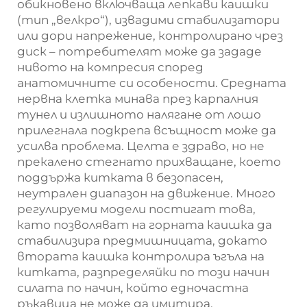
обикновено включваща лепкави каишки
(тип „велкро“), извадими стабилизатори
или дори напрежение, контролирано чрез
диск – потребителят може да зададе
нивото на компресия според
анатомичните си особености. Средната
нервна клетка минава през карпалния
тунел и излишното налягане от лошо
прилегнала подкрепа всъщност може да
усилва проблема. Целта е здраво, но не
прекалено стегнато прихващане, което
поддържа китката в безопасен,
неутрален диапазон на движение. Много
регулируеми модели постигат това,
като позволяват на горната каишка да
стабилизира предмишницата, докато
втората каишка контролира ъгъла на
китката, разпределяйки по този начин
силата по начин, който едночастна
ръкавица не може да имитира.