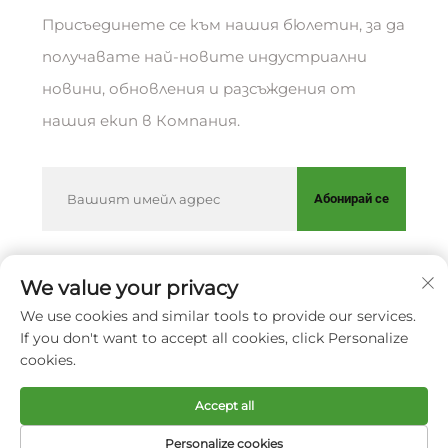
Присъединете се към нашия бюлетин, за да
получавате най-новите индустриални
новини, обновления и разсъждения от
нашия екип в Компания.
Абонирай се
We value your privacy
Всички права запазени © XIAMEN HUAKANG
We use cookies and similar tools to provide our services.
ORTHOPEDIC CO., LTD.
Политика за
If you don't want to accept all cookies, click Personalize
поверителност
cookies.
Скрол до началото
Accept all
Personalize cookies