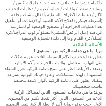
/ أكمام / شرائط / لفائف / ضمادات / حاملات كبس /
وسائد / ضغط / واقيات / حماية / دروع / دعامات لتخفيف
الألم / دعامات للأطراف السفلية بأقفال مشبك وحلقة
(أشرطة فيلكرو) لعلاج الآلام الطبية أو الإصابات أو التأهيل
بعد العمليات الجراحية أو لتصحيح الوضعية أو لممارسة
الرياضة (مثل الركض/المشي/التسلق/ركوب الدراجة/كرة
السلة/كرة القدم وما إلى ذلك) للحماية الوظيفية.
الأسئلة الشائعة:
س1: ما هي دعامة الركبة من المستوى 1
يتعلق هذا بتخفيف الآلام البسيطة الناتجة عن مشكلات
مثل التهاب المفاصل، والتهاب الجراب، وآلام الأوتار،
وضعف الأرباط. اعثر على منتج دعامة للركبة تعزز الشفاء
المستهدف لهذه المشكلات، وعاود حياتك اليومية بسرعة.
يمكنك العثور على دعامة الركبة بألوان لامعة مختلفة
تناسب شخصيتك.
س2: ما هي دعامات المستوى الثاني لمشاكل الركبة
الدعم من المستوى الثاني أكثر تقدمًا بكثير من المستوى
الأول، حيث يوفر حماية أكبر لأربطة الركبة. يتميز التصميم