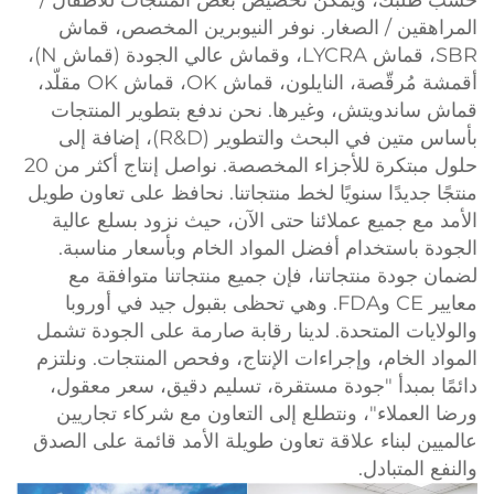
حسب طلبك، ويمكن تخصيص بعض المنتجات للأطفال /
المراهقين / الصغار. نوفر النيوبرين المخصص، قماش
SBR، قماش LYCRA، وقماش عالي الجودة (قماش N)،
أقمشة مُرقّصة، النايلون، قماش OK، قماش OK مقلّد،
قماش ساندويتش، وغيرها. نحن ندفع بتطوير المنتجات
بأساس متين في البحث والتطوير (R&D)، إضافة إلى
حلول مبتكرة للأجزاء المخصصة. نواصل إنتاج أكثر من 20
منتجًا جديدًا سنويًا لخط منتجاتنا. نحافظ على تعاون طويل
الأمد مع جميع عملائنا حتى الآن، حيث نزود بسلع عالية
الجودة باستخدام أفضل المواد الخام وبأسعار مناسبة.
لضمان جودة منتجاتنا، فإن جميع منتجاتنا متوافقة مع
معايير CE وFDA. وهي تحظى بقبول جيد في أوروبا
والولايات المتحدة. لدينا رقابة صارمة على الجودة تشمل
المواد الخام، وإجراءات الإنتاج، وفحص المنتجات. ونلتزم
دائمًا بمبدأ "جودة مستقرة، تسليم دقيق، سعر معقول،
ورضا العملاء"، ونتطلع إلى التعاون مع شركاء تجاريين
عالميين لبناء علاقة تعاون طويلة الأمد قائمة على الصدق
والنفع المتبادل.