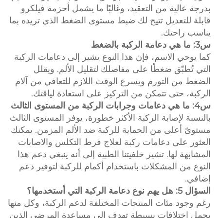
بدرجة عالية من التعقيد، وغالبًا ما يشمل أحزمة فيلكرو
قابلة للتعديل تتيح لك ضبط مستوى الضغط الذي تريده بما
يناسب راحتك.
س3: ما هي دعامة الركبة بالضغط
كما يوحي الاسم، فإن هذا النوع يشير إلى دعامات الركبة
التي تُطبّق ضغطًا على مفاصلك لتقليل الألم. ويقلل
الضغط من التورم ويسرع الوقت اللازم للتعافي من آلام
الركبة، حتى تتمكن من التركيز على استعادة لياقتك.
س4: ما هي دعامات وجرابات الركبة من المستوى الثالث
بالنسبة لإصابة الركبة الأكثر خطورة، يوفر المستوى الثالث
مستوىً أعلى من الحماية للركبة ضد الألم المزمن. يمكنك
العثور على دعامات ركبة لعلاج فرط التكلس والاصابات
المشابهة لها. تشير خلفيتنا الطبية إلى أنه ينبغي دعم هذا
النوع من المشكلات باستخدام أكمام للركبة لتوفير دعم
إضافي.
السؤال 5: هل يهم نوع دعامة الركبة التي أستخدمها؟
رغم وجود مئات المنتجات المختلفة لدعم الركبة، وكل منها
يحمل اختلافات بسيطة تهدف إلى مساعدة المرضى الذين