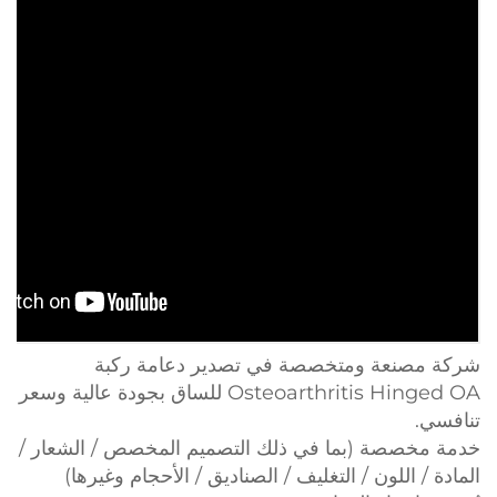
شركة مصنعة ومتخصصة في تصدير دعامة ركبة
Osteoarthritis Hinged OA للساق بجودة عالية وسعر
تنافسي.
خدمة مخصصة (بما في ذلك التصميم المخصص / الشعار /
المادة / اللون / التغليف / الصناديق / الأحجام وغيرها)