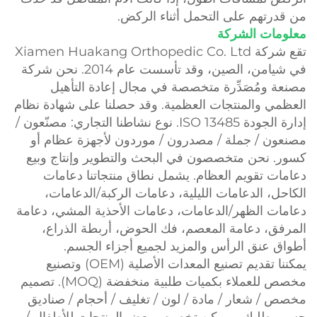
من قدرتهم على التحمل أثناء الركض.
معلومات الشركة
تقع شركة Xiamen Huakang Orthopedic Co. Ltd
في شيامن، الصين، وقد تأسست عام 2014. نحن شركة
مصنعة ومُصَدِّرة متخصصة في مجال إعادة التأهيل
العظمي والمنتجات العظمية. وقد حصلنا على شهادة نظام
إدارة الجودة ISO 13485. نوع نشاطنا التجاري: مصنّعون /
مصنعون / جملة / مصدرون / موردون لأجهزة عظام أو
كسور. نحن متخصصون في البحث والتطوير وإنتاج وبيع
دعامات تقويم العظام. يشمل نطاق منتجاتنا دعامات
الكاحل، الدعامات الليلية، دعامات الركبة/الدعامات،
دعامات الظهر/الدعامات، دعامات الأحذية المشي، دعامة
المرفق، دعامة المعصم، فك الحوض، أربطة الذراع،
أطواق عنق الرأس والمزيد لجميع أجزاء الجسم.
يمكننا تقديم تصنيع المعدات الأصلية (OEM) وتصنيع
مخصص للعملاء بكميات طلبية منخفضة (MOQ). تصميم
مخصص / شعار / مادة / لون / تغليف / أحجام / صناديق