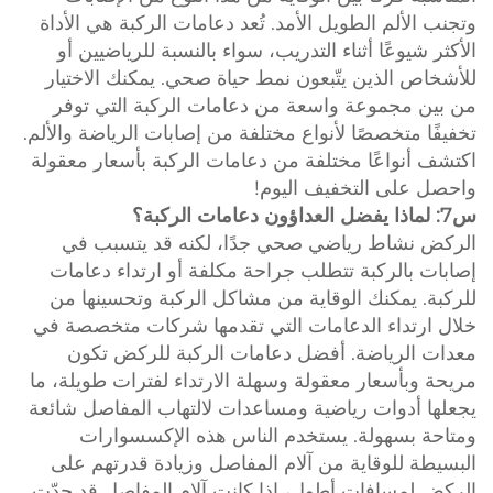
وتجنب الألم الطويل الأمد. تُعد دعامات الركبة هي الأداة
الأكثر شيوعًا أثناء التدريب، سواء بالنسبة للرياضيين أو
للأشخاص الذين يتّبعون نمط حياة صحي. يمكنك الاختيار
من بين مجموعة واسعة من دعامات الركبة التي توفر
تخفيفًا متخصصًا لأنواع مختلفة من إصابات الرياضة والألم.
اكتشف أنواعًا مختلفة من دعامات الركبة بأسعار معقولة
واحصل على التخفيف اليوم!
س7: لماذا يفضل العداؤون دعامات الركبة؟
الركض نشاط رياضي صحي جدًا، لكنه قد يتسبب في
إصابات بالركبة تتطلب جراحة مكلفة أو ارتداء دعامات
للركبة. يمكنك الوقاية من مشاكل الركبة وتحسينها من
خلال ارتداء الدعامات التي تقدمها شركات متخصصة في
معدات الرياضة. أفضل دعامات الركبة للركض تكون
مريحة وبأسعار معقولة وسهلة الارتداء لفترات طويلة، ما
يجعلها أدوات رياضية ومساعدات لالتهاب المفاصل شائعة
ومتاحة بسهولة. يستخدم الناس هذه الإكسسوارات
البسيطة للوقاية من آلام المفاصل وزيادة قدرتهم على
الركض لمسافات أطول، إذا كانت آلام المفاصل قد حدّت