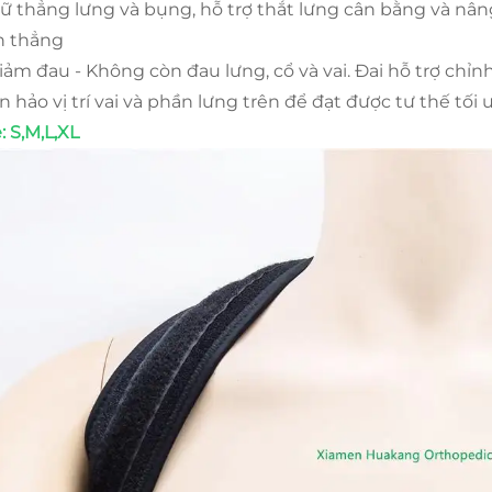
giữ thẳng lưng và bụng, hỗ trợ thắt lưng cân bằng và nâng
n thẳng
Giảm đau - Không còn đau lưng, cổ và vai. Đai hỗ trợ chỉ
n hảo vị trí vai và phần lưng trên để đạt được tư thế tối 
: S,M,L,XL