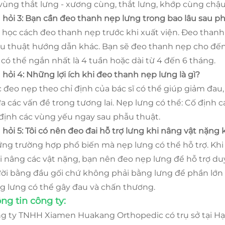
 vùng thắt lưng - xương cùng, thắt lưng, khớp cùng chậu
 hỏi 3: Bạn cần đeo thanh nẹp lưng trong bao lâu sau p
 học cách đeo thanh nẹp trước khi xuất viện. Đeo thanh
u thuật hướng dẫn khác. Bạn sẽ đeo thanh nẹp cho đến kh
 có thể ngắn nhất là 4 tuần hoặc dài từ 4 đến 6 tháng.
 hỏi 4: Những lợi ích khi đeo thanh nẹp lưng là gì?
c đeo nẹp theo chỉ định của bác sĩ có thể giúp giảm đau
a các vấn đề trong tương lai. Nẹp lưng có thể: Cố định c
định các vùng yếu ngay sau phẫu thuật.
 hỏi 5: Tôi có nên đeo đai hỗ trợ lưng khi nâng vật nặng
ng trường hợp phổ biến mà nẹp lưng có thể hỗ trợ. Kh
i nâng các vật nặng, bạn nên đeo nẹp lưng để hỗ trợ duy
ời bằng đầu gối chứ không phải bằng lưng để phần lớn 
g lưng có thể gây đau và chấn thương.
ng tin công ty:
g ty TNHH Xiamen Huakang Orthopedic có trụ sở tại Hạ