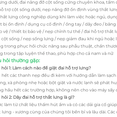
lưng dưới, đai nâng đỡ cột sống cứng chuyên khoa, tấm
hỗ trợ cột sống dưới, nẹp nâng đỡ ổn định vùng thắt lưng
thắt lưng công nghiệp dùng khi làm việc hoặc ngủ, dụng c
ết bị ổn định / dụng cụ cố định / ống tay / dây đeo / băng
o vệ / thiết bị bảo vệ / nẹp chỉnh tư thế / đai hỗ trợ thắt 
 cột sống / nẹp sống lưng / nẹp giảm đau khi ngủ hoặc 
g trong phục hồi chức năng sau phẫu thuật, chấn thươ
g trong tập luyện thể thao, phù hợp cho cả nam và nữ
 hỏi thường gặp:
 hỏi 1: Làm cách nào để giặt đai hỗ trợ lưng?
 hết các thanh nẹp đều đi kèm với hướng dẫn làm sạch 
ng, xà phòng nhẹ hoặc bột giặt và nước lạnh sẽ phát hu
ng hầu hết các trường hợp, không nên cho vào máy sấy 
hỏi 2: Dây đai hỗ trợ thắt lưng là gì?
c làm từ chất liệu thấm hút ẩm và có các dải gia cố giú
t lưng - xương cùng của chúng tôi bền bỉ và lâu dài. Các 