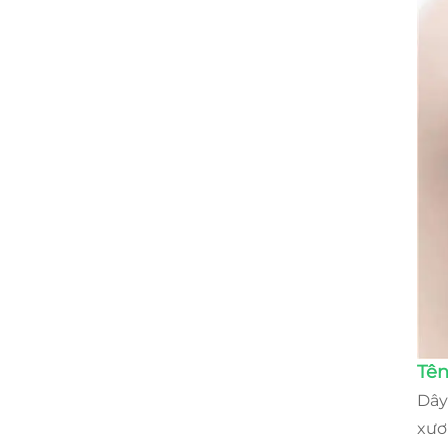
Tên
Dây
xươ