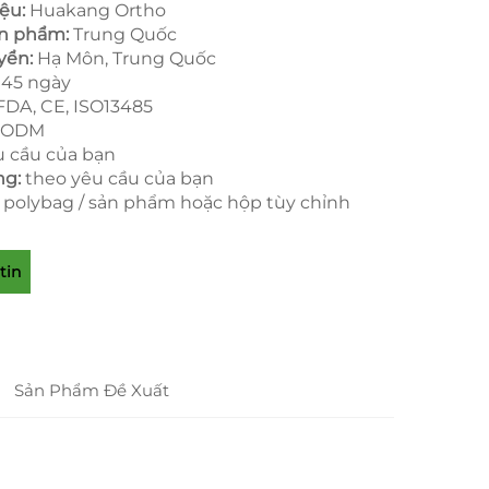
iệu:
Huakang Ortho
ản phẩm:
Trung Quốc
yển:
Hạ Môn, Trung Quốc
:
45 ngày
FDA, CE, ISO13485
 ODM
u cầu của bạn
ng:
theo yêu cầu của bạn
i polybag / sản phẩm hoặc hộp tùy chỉnh
tin
Sản Phẩm Đề Xuất