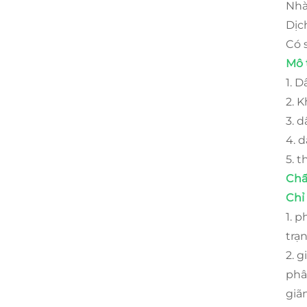
Nhà
Dịch
Có 
Mô 
1. 
2. 
3. 
4. 
5. 
Chấ
Chỉ
1. 
trạ
2. 
phâ
giã