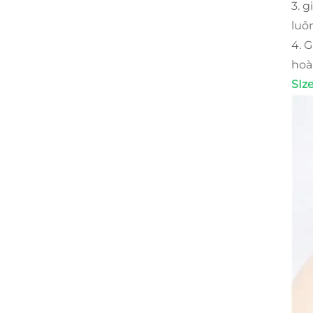
3. 
luô
4. 
hoà
SIze