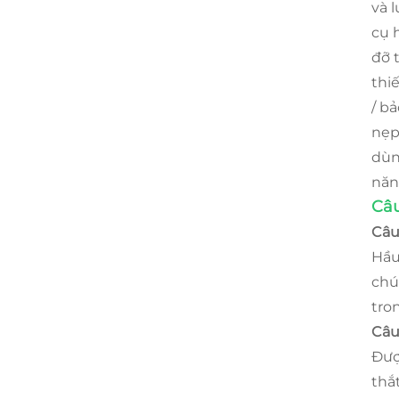
và 
cụ 
đỡ 
thi
/ bả
nẹp
dùn
năn
Câu
Câu
Hầu
chú
tro
Câu 
Đượ
thắ