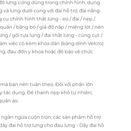
 đỡ lưng cứng dùng trong chỉnh hình, dụng
 và lưng dưới cùng với đai hỗ trợ, đai nâng
ụ chỉnh hình thắt lưng - eo / đai / nẹp /
 quấn / băng bó / giá đỡ nắp / miếng lót / nén
lưng / gối tựa lưng / đai thắt lưng - cùng cụt /
làm việc có kèm khóa dán (băng dính Velcro)
ng, đau đớn y khoa hoặc để bảo vệ chức
mà bạn nên tuân theo. Đối với phần lớn
y tác dụng. Để thanh nẹp khô tự nhiên;
quần áo.
p ngăn ngừa cuộn tròn, các sản phẩm hỗ trợ
dây đai hỗ trợ lưng cho đau lưng - Dây đai hỗ