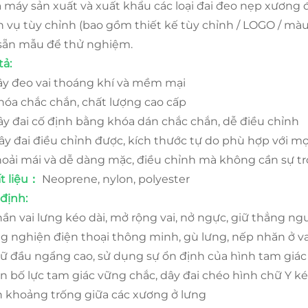
 máy sản xuất và xuất khẩu các loại đai đeo nẹp xương đ
 vụ tùy chỉnh (bao gồm thiết kế tùy chỉnh / LOGO / màu sắc
sẵn mẫu để thử nghiệm.
tả:
Dây đeo vai thoáng khí và mềm mại
Khóa chắc chắn, chất lượng cao cấp
dây đai cố định bằng khóa dán chắc chắn, dễ điều chỉnh
dây đai điều chỉnh được, kích thước tự do phù hợp với m
thoải mái và dễ dàng mặc, điều chỉnh mà không cần sự tr
t liệu：
Neoprene, nylon, polyester
 định:
phần vai lưng kéo dài, mở rộng vai, nở ngực, giữ thẳng ng
ng nghiện điện thoại thông minh, gù lưng, nếp nhăn ở vai
giữ đầu ngẩng cao, sử dụng sự ổn định của hình tam giác
n bố lực tam giác vững chắc, dây đai chéo hình chữ Y 
n khoảng trống giữa các xương ở lưng