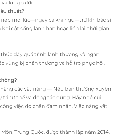
 và lưng dưới.
hẫu thuật?
 nẹp mọi lúc—ngay cả khi ngủ—trừ khi bác sĩ
i cột sống lành hẳn hoặc liền lại, thời gian
, thúc đẩy quá trình lành thương và ngăn
ác vùng bị chấn thương và hỗ trợ phục hồi.
 không?
i nâng các vật nặng — Nếu bạn thường xuyên
 trì tư thế và động tác đúng. Hãy nhớ cúi
công việc do chân đảm nhận. Việc nâng vật
 Môn, Trung Quốc, được thành lập năm 2014.