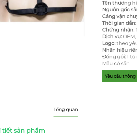
Tên thương h
Nguồn gốc s
Cảng vận chu
Thời gian dẫn
Chứng nhận:
Dịch vụ:
OEM,
Logo:
theo yê
Nhãn hiệu riê
Đóng gói:
1 tú
Mẫu có sẵn
Yêu cầu thông 
Tổng quan
i tiết sản phẩm