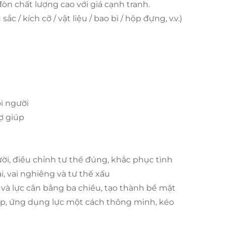
òn chất lượng cao với giá cạnh tranh.
 / kích cỡ / vật liệu / bao bì / hộp đựng, v.v.)
ọi người
ợ giúp
ười, điều chỉnh tư thế đúng, khắc phục tình
, vai nghiêng và tư thế xấu
 và lực cân bằng ba chiều, tạo thành bề mặt
kép, ứng dụng lực một cách thông minh, kéo