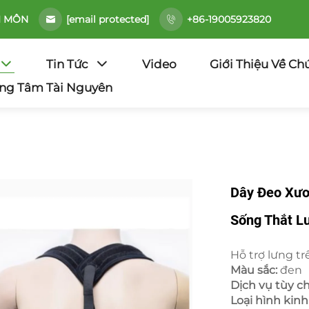
[email protected]
I MÔN
+86-19005923820
Tin Tức
Video
Giới Thiệu Về Ch
ng Tâm Tài Nguyên
Dây Đeo Xươ
Sống Thắt Lư
Hỗ trợ lưng t
Màu sắc:
đen
Dịch vụ tùy c
Loại hình kin