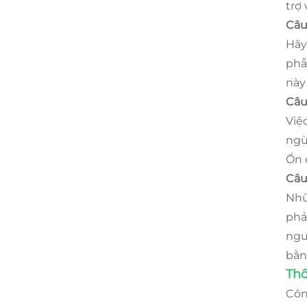
trợ
Câu
Hãy
phẫ
này
Câu
Việ
ngừ
Ổn 
Câu
Nhữ
phả
ngư
bằn
Thô
Côn