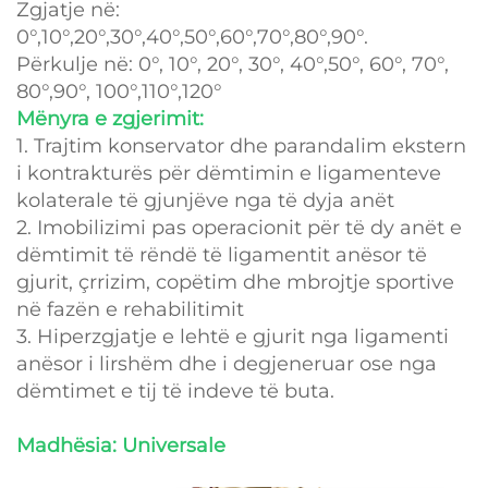
Zgjatje në:
0°,10°,20°,30°,40°,50°,60°,70°,80°,90°.
Përkulje në: 0°, 10°, 20°, 30°, 40°,50°, 60°, 70°,
80°,90°, 100°,110°,120°
Mënyra e zgjerimit:
1. Trajtim konservator dhe parandalim ekstern
i kontrakturës për dëmtimin e ligamenteve
kolaterale të gjunjëve nga të dyja anët
2. Imobilizimi pas operacionit për të dy anët e
dëmtimit të rëndë të ligamentit anësor të
gjurit, çrrizim, copëtim dhe mbrojtje sportive
në fazën e rehabilitimit
3. Hiperzgjatje e lehtë e gjurit nga ligamenti
anësor i lirshëm dhe i degjeneruar ose nga
dëmtimet e tij të indeve të buta.
Madhësia: Universale