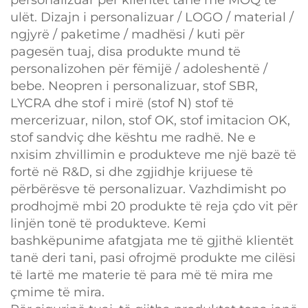
ulët. Dizajn i personalizuar / LOGO / material /
ngjyrë / paketime / madhësi / kuti për
pagesën tuaj, disa produkte mund të
personalizohen për fëmijë / adoleshentë /
bebe. Neopren i personalizuar, stof SBR,
LYCRA dhe stof i mirë (stof N) stof të
mercerizuar, nilon, stof OK, stof imitacion OK,
stof sandviç dhe kështu me radhë. Ne e
nxisim zhvillimin e produkteve me një bazë të
fortë në R&D, si dhe zgjidhje krijuese të
përbërësve të personalizuar. Vazhdimisht po
prodhojmë mbi 20 produkte të reja çdo vit për
linjën tonë të produkteve. Kemi
bashkëpunime afatgjata me të gjithë klientët
tanë deri tani, pasi ofrojmë produkte me cilësi
të lartë me materie të para më të mira me
çmime të mira.