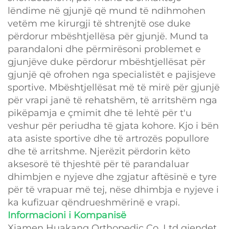
lëndime në gjunjë që mund të ndihmohen
vetëm me kirurgji të shtrenjtë ose duke
përdorur mbështjellësa për gjunjë. Mund ta
parandaloni dhe përmirësoni problemet e
gjunjëve duke përdorur mbështjellësat për
gjunjë që ofrohen nga specialistët e pajisjeve
sportive. Mbështjellësat më të mirë për gjunjë
për vrapi janë të rehatshëm, të arritshëm nga
pikëpamja e çmimit dhe të lehtë për t'u
veshur për periudha të gjata kohore. Kjo i bën
ata asiste sportive dhe të artrozës popullore
dhe të arritshme. Njerëzit përdorin këto
aksesorë të thjeshtë për të parandaluar
dhimbjen e nyjeve dhe zgjatur aftësinë e tyre
për të vrapuar më tej, nëse dhimbja e nyjeve i
ka kufizuar qëndrueshmërinë e vrapi.
Informacioni i Kompanisë
Xiamen Huakang Orthopedic Co. Ltd gjendet