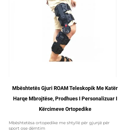
Mbështetës Gjuri ROAM Teleskopik Me Katër
Harqe Mbrojtëse, Prodhues I Personalizuar I
Kërcimeve Ortopedike
Mbështetësa ortopedike me shtyllë për gjunjë për
sport ose dëmtim