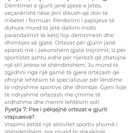
Dëmtimet e gjurit janë pjesë e jetës,
veçanërisht nëse jeni dikush që don të
mbetet i formuar. Përdorimi i pajisjeve të
duhura mund të jetë dallimi midis
parandalimit të këtij lloji dëmtimesh dhe
dhimbjes së gjatë. Ortezat për gjurin janë
aparati më i zakonshëm gjatë trajnimit, si për
sportistët ashtu edhe për njerëzit që zbatojnë
një stil jetese të shëndetshëm. Ju mund të
zgjidhni nga një gamë të gjerë ortezash që
ofrojnë lehtësim të specializuar për lëndime
të ndryshme sportive dhe dhimbje. Gjeni lloje
të ndryshme ortezash me çmime të
ardhshme dhe merrni lehtësim sot!
Pyetja 7: Pse i pëlqejnë ortezat e gjurit
vrapuesve?
Vrapimi është një aktivitet sportiv shumë i
shëndetshëm, por mund të shkaktojë