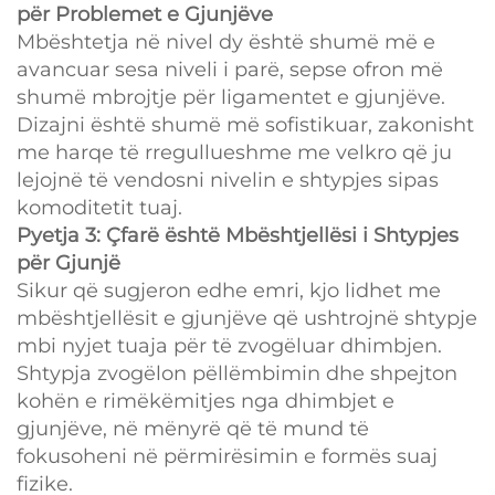
për Problemet e Gjunjëve
Mbështetja në nivel dy është shumë më e
avancuar sesa niveli i parë, sepse ofron më
shumë mbrojtje për ligamentet e gjunjëve.
Dizajni është shumë më sofistikuar, zakonisht
me harqe të rregullueshme me velkro që ju
lejojnë të vendosni nivelin e shtypjes sipas
komoditetit tuaj.
Pyetja 3: Çfarë është Mbështjellësi i Shtypjes
për Gjunjë
Sikur që sugjeron edhe emri, kjo lidhet me
mbështjellësit e gjunjëve që ushtrojnë shtypje
mbi nyjet tuaja për të zvogëluar dhimbjen.
Shtypja zvogëlon pëllëmbimin dhe shpejton
kohën e rimëkëmitjes nga dhimbjet e
gjunjëve, në mënyrë që të mund të
fokusoheni në përmirësimin e formës suaj
fizike.