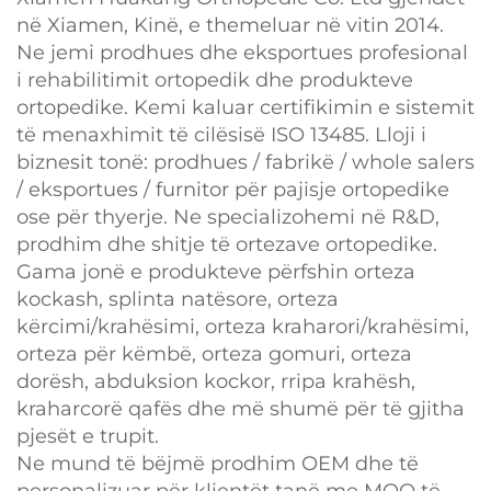
në Xiamen, Kinë, e themeluar në vitin 2014.
Ne jemi prodhues dhe eksportues profesional
i rehabilitimit ortopedik dhe produkteve
ortopedike. Kemi kaluar certifikimin e sistemit
të menaxhimit të cilësisë ISO 13485. Lloji i
biznesit tonë: prodhues / fabrikë / whole salers
/ eksportues / furnitor për pajisje ortopedike
ose për thyerje. Ne specializohemi në R&D,
prodhim dhe shitje të ortezave ortopedike.
Gama jonë e produkteve përfshin orteza
kockash, splinta natësore, orteza
kërcimi/krahësimi, orteza kraharori/krahësimi,
orteza për këmbë, orteza gomuri, orteza
dorësh, abduksion kockor, rripa krahësh,
kraharcorë qafës dhe më shumë për të gjitha
pjesët e trupit.
Ne mund të bëjmë prodhim OEM dhe të
personalizuar për klientët tanë me MOQ të