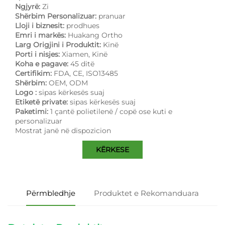
Ngjyrë:
Zi
Shërbim Personalizuar:
pranuar
Lloji i biznesit:
prodhues
Emri i markës:
Huakang Ortho
Larg Origjini i Produktit:
Kinë
Porti i nisjes:
Xiamen, Kinë
Koha e pagave:
45 ditë
Certifikim:
FDA, CE, ISO13485
Shërbim:
OEM, ODM
Logo :
sipas kërkesës suaj
Etiketë private:
sipas kërkesës suaj
Paketimi:
1 çantë polietilenë / copë ose kuti e
personalizuar
Mostrat janë në dispozicion
KËRKESE
Përmbledhje
Produktet e Rekomanduara