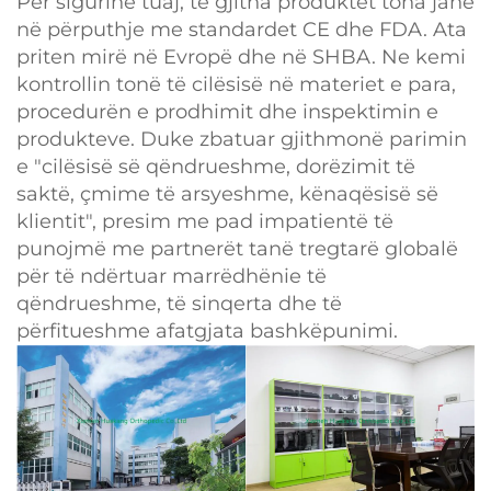
Për sigurinë tuaj, të gjitha produktet tona janë
në përputhje me standardet CE dhe FDA. Ata
priten mirë në Evropë dhe në SHBA. Ne kemi
kontrollin tonë të cilësisë në materiet e para,
procedurën e prodhimit dhe inspektimin e
produkteve. Duke zbatuar gjithmonë parimin
e "cilësisë së qëndrueshme, dorëzimit të
saktë, çmime të arsyeshme, kënaqësisë së
klientit", presim me pad impatientë të
punojmë me partnerët tanë tregtarë globalë
për të ndërtuar marrëdhënie të
qëndrueshme, të sinqerta dhe të
përfitueshme afatgjata bashkëpunimi.