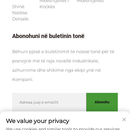
Mbështjellës i
Mbështjellës
Shinë
Kockës
Natëse
Dorsale
Abonohuni në buletinin tonë
Bëhuni pjesë e buletinimit të nosisë tonë për të
pranojnë më të reja novellë industrikale,
azhurnime dhe shikime nga ekipi ynë në
Kompani.
Abonohu
We value your privacy
We use cookies and similar tools to provide our services.
Të drejta kopjimi © XIAMEN HUAKANG ORTHOPEDIC CO.,