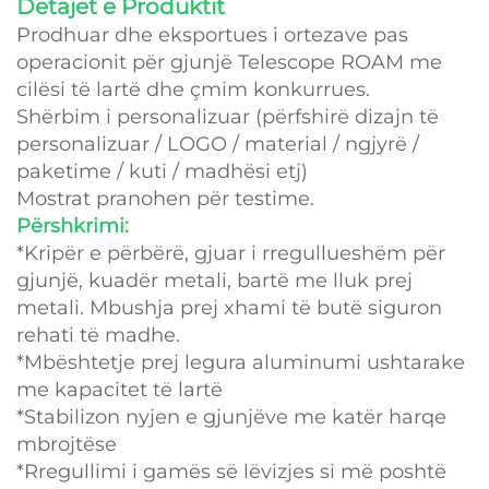
Detajet e Produktit
Prodhuar dhe eksportues i ortezave pas
operacionit për gjunjë Telescope ROAM me
cilësi të lartë dhe çmim konkurrues.
Shërbim i personalizuar (përfshirë dizajn të
personalizuar / LOGO / material / ngjyrë /
paketime / kuti / madhësi etj)
Mostrat pranohen për testime.
Përshkrimi:
*Kripër e përbërë, gjuar i rregullueshëm për
gjunjë, kuadër metali, bartë me lluk prej
metali. Mbushja prej xhami të butë siguron
rehati të madhe.
*Mbështetje prej legura aluminumi ushtarake
me kapacitet të lartë
*Stabilizon nyjen e gjunjëve me katër harqe
mbrojtëse
*Rregullimi i gamës së lëvizjes si më poshtë