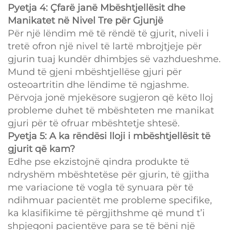
Pyetja 4: Çfarë janë Mbështjellësit dhe
Manikatet në Nivel Tre për Gjunjë
Për një lëndim më të rëndë të gjurit, niveli i
tretë ofron një nivel të lartë mbrojtjeje për
gjurin tuaj kundër dhimbjes së vazhdueshme.
Mund të gjeni mbështjellëse gjuri për
osteoartritin dhe lëndime të ngjashme.
Përvoja jonë mjekësore sugjeron që këto lloj
probleme duhet të mbështeten me manikat
gjuri për të ofruar mbështetje shtesë.
Pyetja 5: A ka rëndësi lloji i mbështjellësit të
gjurit që kam?
Edhe pse ekzistojnë qindra produkte të
ndryshëm mbështetëse për gjurin, të gjitha
me variacione të vogla të synuara për të
ndihmuar pacientët me probleme specifike,
ka klasifikime të përgjithshme që mund t’i
shpjegoni pacientëve para se të bëni një