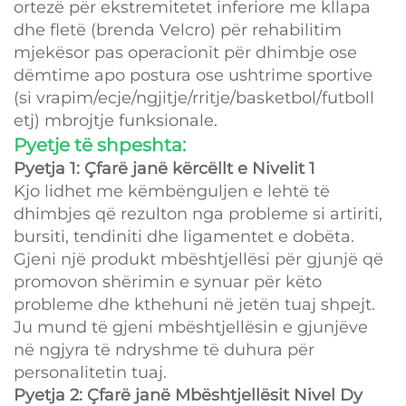
ortezë për ekstremitetet inferiore me kllapa
dhe fletë (brenda Velcro) për rehabilitim
mjekësor pas operacionit për dhimbje ose
dëmtime apo postura ose ushtrime sportive
(si vrapim/ecje/ngjitje/rritje/basketbol/futboll
etj) mbrojtje funksionale.
Pyetje të shpeshta:
Pyetja 1: Çfarë janë kërcëllt e Nivelit 1
Kjo lidhet me këmbënguljen e lehtë të
dhimbjes që rezulton nga probleme si artiriti,
bursiti, tendiniti dhe ligamentet e dobëta.
Gjeni një produkt mbështjellësi për gjunjë që
promovon shërimin e synuar për këto
probleme dhe kthehuni në jetën tuaj shpejt.
Ju mund të gjeni mbështjellësin e gjunjëve
në ngjyra të ndryshme të duhura për
personalitetin tuaj.
Pyetja 2: Çfarë janë Mbështjellësit Nivel Dy