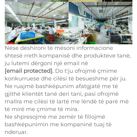
Nëse dëshironi të mësoni informacione
shtesë rreth kompanisë dhe produkteve tanë,
ju lutemi dërgoni një email në
[email protected]
.
Do t'ju ofrojmë çmime
konkurruese dhe cilësi të besueshme për ju.
Ne ruajmë bashkëpunim afatgjatë me të
gjithë klientët tanë deri tani, pasi ofrojmë
mallra me cilësi të lartë me lëndë të parë më
të mirë me çmime të mira.
Ne shpresojmë me zemër të fillojmë
bashkëpunimin me kompaninë tuaj të
nderuar.