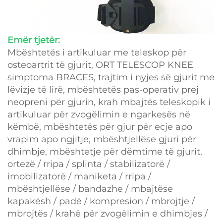
Emër tjetër:
Mbështetës i artikuluar me teleskop për
osteoartrit të gjurit, ORT TELESCOP KNEE
simptoma BRACES, trajtim i nyjes së gjurit me
lëvizje të lirë, mbështetës pas-operativ prej
neopreni për gjurin, krah mbajtës teleskopik i
artikuluar për zvogëlimin e ngarkesës në
këmbë, mbështetës për gjur për ecje apo
vrapim apo ngjitje, mbështjellëse gjuri për
dhimbje, mbështetje për dëmtime të gjurit,
ortezë / rripa / splinta / stabilizatorë /
imobilizatorë / maniketa / rripa /
mbështjellëse / bandazhe / mbajtëse
kapakësh / padë / kompresion / mbrojtje /
mbrojtës / krahë për zvogëlimin e dhimbjes /