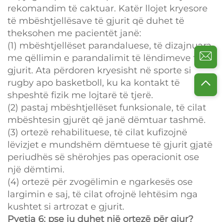
rekomandim të caktuar. Katër llojet kryesore
të mbështjellësave të gjurit që duhet të
theksohen me pacientët janë:
(1) mbështjellëset parandaluese, të dizajnuara
me qëllimin e parandalimit të lëndimeve të
gjurit. Ata përdoren kryesisht në sporte si
rugby apo basketboll, ku ka kontakt të
shpeshtë fizik me lojtarë të tjerë.
(2) pastaj mbështjellëset funksionale, të cilat
mbështesin gjurët që janë dëmtuar tashmë.
(3) ortezë rehabilituese, të cilat kufizojnë
lëvizjet e mundshëm dëmtuese të gjurit gjatë
periudhës së shërohjes pas operacionit ose
një dëmtimi.
(4) ortezë për zvogëlimin e ngarkesës ose
largimin e saj, të cilat ofrojnë lehtësim nga
kushtet si artrozat e gjurit.
Pyetja 6: pse ju duhet një ortezë për gjur?