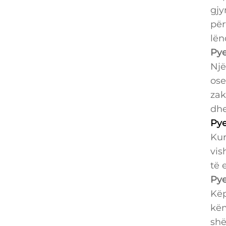
gjy
për
lën
Pye
Një
ose
zak
dhe
Pye
Kur
vis
të 
Pye
Këp
këm
shë