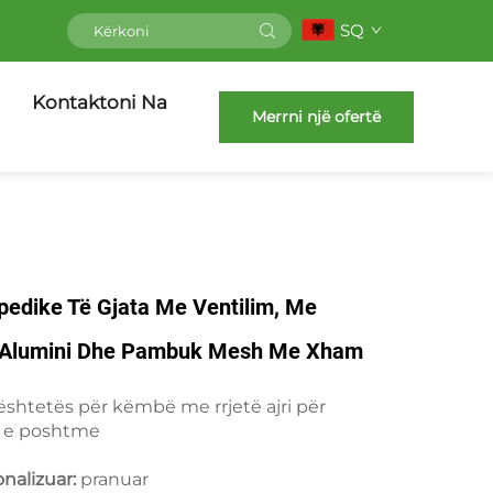
SQ
Kontaktoni Na
Merrni një ofertë
pedike Të Gjata Me Ventilim, Me
 Alumini Dhe Pambuk Mesh Me Xham
htetës për këmbë me rrjetë ajri për
t e poshtme
nalizuar:
pranuar