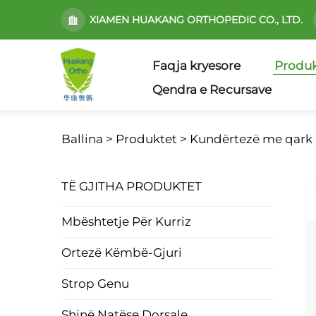
XIAMEN HUAKANG ORTHOPEDIC CO., LTD.
Faqja kryesore
Produk
Qendra e Rесursave
Ballina >
Produktet
>
Kundërtezë me qark
TË GJITHA PRODUKTET
Mbështetje Për Kurriz
Ortezë Këmbë-Gjuri
Strop Genu
Shinë Natëse Dorsale