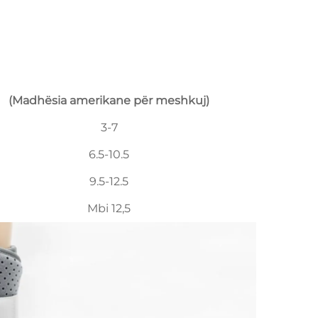
(Madhësia amerikane për meshkuj)
3-7
6.5-10.5
9.5-12.5
Mbi 12,5