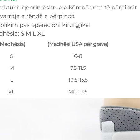
Fraktur e qëndrueshme e këmbës ose të përpincit
Zvarritje e rëndë e përpincit
Aplikim pas operacioni kirurgjikal
hësia: S M L XL
(Madhësia)
(Madhësi USA për grave)
S
6-8
M
7.5-11.5
L
10.5-13.5
XL
Mbi 13,5