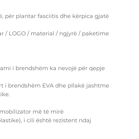
për plantar fasciitis dhe kërpica gjatë
ar / LOGO / material / ngjyrë / paketime
Xhami i brendshëm ka nevojë për qepje
ort i brendshëm EVA dhe pllakë jashtme
ike.
imobilizator më të mirë
tike), i cili është rezistent ndaj