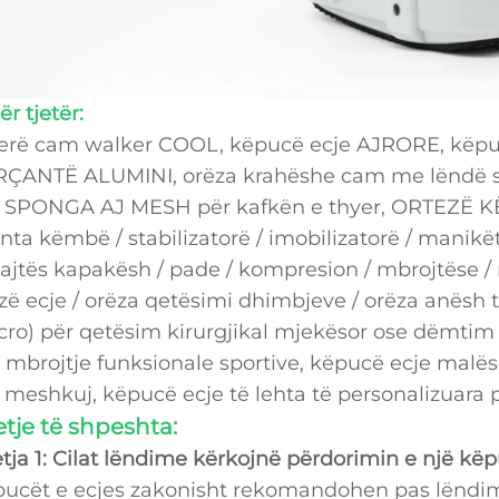
r tjetër:
erë cam walker COOL, këpucë ecje AJRORE, këpu
ÇANTË ALUMINI, orëza krahëshe cam me lëndë sp
SPONGA AJ MESH për kafkën e thyer, ORTEZË KË
inta këmbë / stabilizatorë / imobilizatorë / manikët
jtës kapakësh / pade / kompresion / mbrojtëse / 
zë ecje / orëza qetësimi dhimbjeve / orëza anës
cro) për qetësim kirurgjikal mjekësor ose dëmtim 
 mbrojtje funksionale sportive, këpucë ecje malë
 meshkuj, këpucë ecje të lehta të personalizuara pë
tje të shpeshta:
tja 1: Cilat lëndime kërkojnë përdorimin e një kë
ucët e ecjes zakonisht rekomandohen pas lëndim