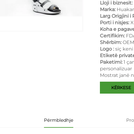
Lloji i biznesit:
Marka:
Huakan
Larg Origjini i
Porti i nisjes:
X
Koha e pagav
Certifikim:
FDA
Shërbim:
OEM
Logo :
siç keni
Etiketë privat
Paketimi:
1 ça
personalizuar
Mostrat janë n
KËRKESE
Përmbledhje
Pr