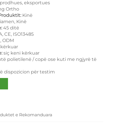
prodhues, eksportues
g Ortho
 Produktit:
Kinë
iamen, Kinë
e:
45 ditë
, CE, ISO13485
, ODM
 kërkuar
e:
siç keni kërkuar
ntë polietilenë / copë ose kuti me ngjyrë të
ë dispozicion për testim
oduktet e Rekomanduara