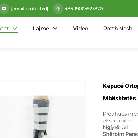
[email protected]
+86-19005923820
tet
Lajme
Video
Rreth Nesh
Këpucë Orto
Mbështetës
Prodhues mbës
ekstremitete
Ngjyrë:
Gri
Shërbim Perso