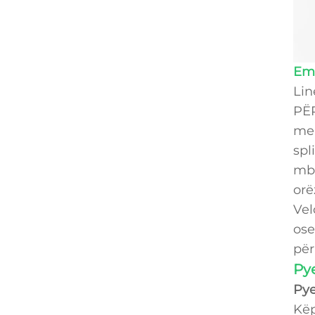
Emë
Lin
PËR
me 
spl
mba
orë
Vel
ose
për
Pye
Pye
Këp