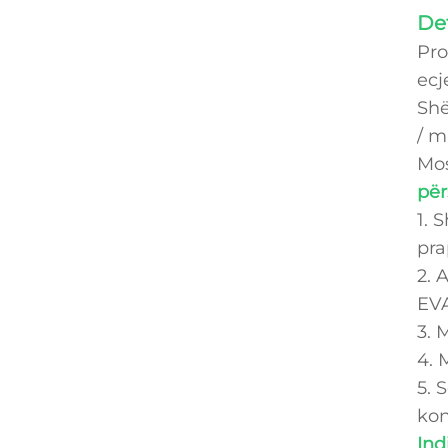
Det
Pro
ecj
Shë
/ m
Mos
për
1. 
pra
2. 
EVA
3. 
4. 
5. 
kon
Ind