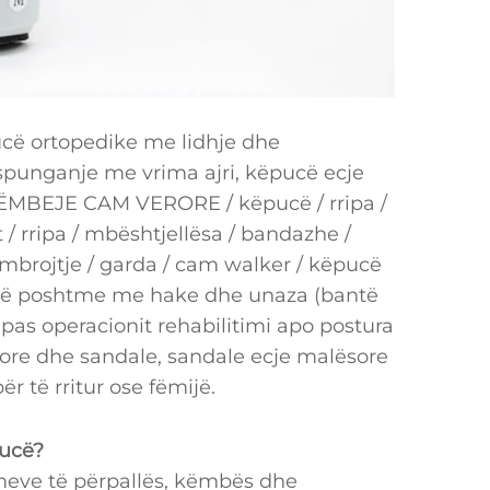
cë ortopedike me lidhje dhe
unganje me vrima ajri, këpucë ecje
MBEJE CAM VERORE / këpucë / rripa /
 / rripa / mbështjellësa / bandazhe /
mbrojtje / garda / cam walker / këpucë
h të poshtme me hake dhe unaza (bantë
pas operacionit rehabilitimi apo postura
sore dhe sandale, sandale ecje malësore
r të rritur ose fëmijë.
pucë?
eve të përpallës, këmbës dhe