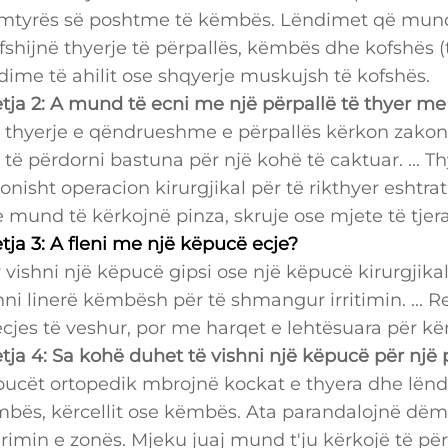
mtyrës së poshtme të këmbës. Lëndimet që mund t
fshijnë thyerje të përpallës, këmbës dhe kofshës (ti
dime të ahilit ose shqyerje muskujsh të kofshës.
tja 2: A mund të ecni me një përpallë të thyer m
 thyerje e qëndrueshme e përpallës kërkon zakonis
 të përdorni bastuna për një kohë të caktuar. ... 
onisht operacion kirurgjikal për të rikthyer eshtra
 mund të kërkojnë pinza, skruje ose mjete të tjera
tja 3: A fleni me një këpucë ecje?
 vishni një këpucë gipsi ose një këpucë kirurgjika
hni linerë këmbësh për të shmangur irritimin. ...
ecjes të veshur, por me harqet e lehtësuara për k
tja 4: Sa kohë duhet të vishni një këpucë për një 
ucët ortopedik mbrojnë kockat e thyera dhe lëndi
bës, kërcellit ose këmbës. Ata parandalojnë d
rimin e zonës. Mjeku juaj mund t'ju kërkojë të për