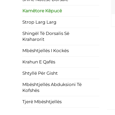
Kamëtore Këpucë
Strop Larg Larg
Shingël Të Dorsalis Së
Kraharorit
Mbështjellës I Kockës
Krahun E Qafës
Shtyllë Për Gisht
Mbështjellës Abduksioni Të
Kofshës
Tjerë Mbështjellës