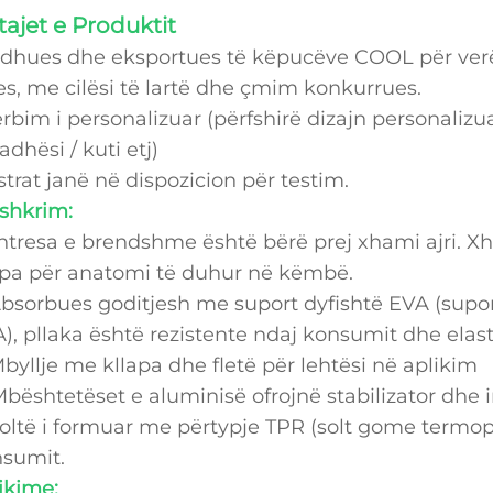
ajet e Produktit
dhues dhe eksportues të këpucëve COOL për verë, 
es, me cilësi të lartë dhe çmim konkurrues.
rbim i personalizuar (përfshirë dizajn personalizu
adhësi / kuti etj)
trat janë në dispozicion për testim.
shkrim:
Shtresa e brendshme është bërë prej xhami ajri. 
pa për anatomi të duhur në këmbë.
Absorbues goditjesh me suport dyfishtë EVA (sup
), pllaka është rezistente ndaj konsumit dhe elast
Mbyllje me kllapa dhe fletë për lehtësi në aplikim
Mbështetëset e aluminisë ofrojnë stabilizator dhe 
Soltë i formuar me përtypje TPR (solt gome termoplas
sumit.
ikime: