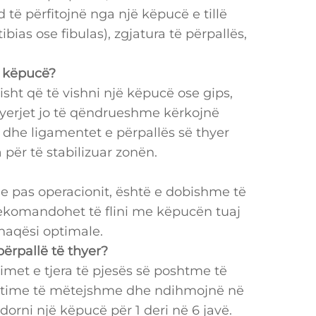
ë përfitojnë nga një këpucë e tillë
bias ose fibulas), zgjatura të përpallës,
e këpucë?
ht që të vishni një këpucë ose gips,
Thyerjet jo të qëndrueshme kërkojnë
t dhe ligamentet e përpallës së thyer
 për të stabilizuar zonën.
le pas operacionit, është e dobishme të
 Rekomandohet të flini me këpucën tuaj
ënaqësi optimale.
përpallë të thyer?
met e tjera të pjesës së poshtme të
ëmtime të mëtejshme dhe ndihmojnë në
dorni një këpucë për 1 deri në 6 javë.