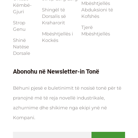
Mbështjellës
Këmbë-
Shingël të
Abduksioni të
Gjuri
Dorsalis së
Kofshës
Strop
Kraharorit
Tjerë
Genu
Mbështjellës i
Mbështjellës
Shinë
Kockës
Natëse
Dorsale
Abonohu në Newsletter-in Tonë
Bëhuni pjesë e buletinimit të nosisë tonë për të
pranojnë më të reja novellë industrikale,
azhurnime dhe shikime nga ekipi ynë në
Kompani.