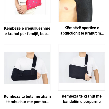
Këmbëzë sportive e
Këmbëzë e rregullueshme
abductionit të krahut me
e krahut për fëmijë, bebe,
bandela të rregullueshme,
fëmijë të vegjël & kujdesje
manikë stabilizuese për
shëndetësore për fëmijë
parandalimin e dëmtimit të
rrëshqitësit rotator
Këmbëza të krahut me
Këmbëza të buta me xham
bandelën e përparme
të mbushur me pambuk
me bandela të