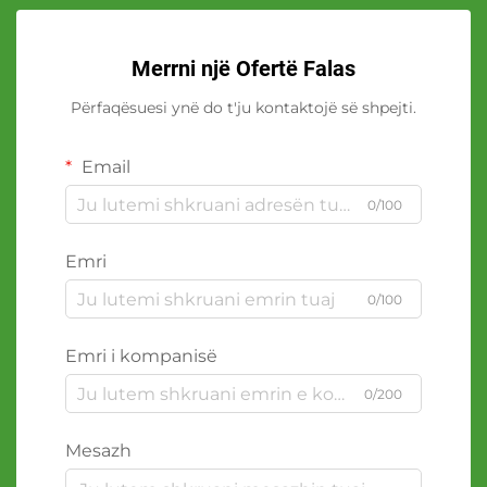
Merrni një Ofertë Falas
Përfaqësuesi ynë do t'ju kontaktojë së shpejti.
Email
0/100
Emri
0/100
Emri i kompanisë
0/200
Mesazh