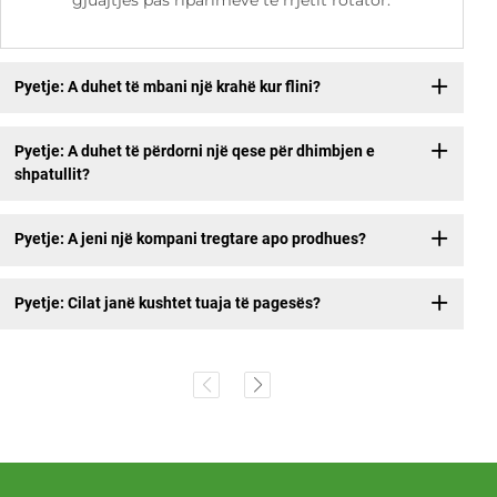
Pyetje: A duhet të mbani një krahë kur flini?
Pyetje: A duhet të përdorni një qese për dhimbjen e
shpatullit?
Pyetje: A jeni një kompani tregtare apo prodhues?
Pyetje: Cilat janë kushtet tuaja të pagesës?