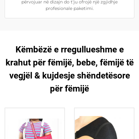
përvojuar në dizajn do t'ju ofrojë një zgjidhje
profesionale paketimi.
Këmbëzë e rregullueshme e
krahut për fëmijë, bebe, fëmijë të
vegjël & kujdesje shëndetësore
për fëmijë