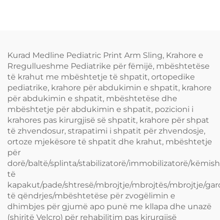
rregullueshme të shpatit,
mbështetëse të dorës dhe
të gjurit
Kurad Medline Pediatric Print Arm Sling, Krahore e
Rregullueshme Pediatrike për fëmijë, mbështetëse
të krahut me mbështetje të shpatit, ortopedike
pediatrike, krahore për abdukimin e shpatit, krahore
për abdukimin e shpatit, mbështetëse dhe
mbështetje për abdukimin e shpatit, pozicioni i
krahores pas kirurgjisë së shpatit, krahore për shpat
të zhvendosur, strapatimi i shpatit për zhvendosje,
ortoze mjekësore të shpatit dhe krahut, mbështetje
për
dorë/baltë/splinta/stabilizatorë/immobilizatorë/këm
të
kapakut/pade/shtresë/mbrojtje/mbrojtës/mbrojtje/ga
të qëndrjes/mbështetëse për zvogëlimin e
dhimbjes për gjumë apo punë me kllapa dhe unazë
(shiritë Velcro) për rehabilitim pas kirurgjisë