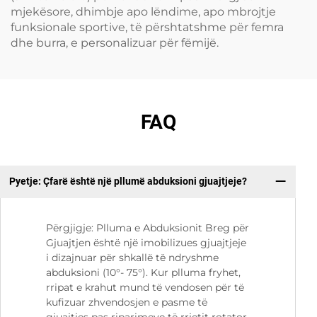
mjekësore, dhimbje apo lëndime, apo mbrojtje
funksionale sportive, të përshtatshme për femra
dhe burra, e personalizuar për fëmijë.
FAQ
Pyetje: Çfarë është një pllumë abduksioni gjuajtjeje?
Py
Përgjigje: Plluma e Abduksionit Breg për
Gjuajtjen është një imobilizues gjuajtjeje
i dizajnuar për shkallë të ndryshme
abduksioni (10°- 75°). Kur plluma fryhet,
rripat e krahut mund të vendosen për të
kufizuar zhvendosjen e pasme të
gjuajtjes pas riparimeve të rrjetit rotator.