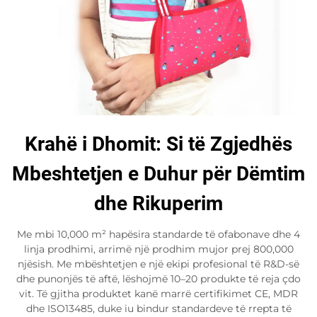
Krahë i Dhomit: Si të Zgjedhës
Mbeshtetjen e Duhur për Dëmtim
dhe Rikuperim
Me mbi 10,000 m² hapësira standarde të ofabonave dhe 4
linja prodhimi, arrimë një prodhim mujor prej 800,000
njësish. Me mbështetjen e një ekipi profesional të R&D-së
dhe punonjës të aftë, lëshojmë 10–20 produkte të reja çdo
vit. Të gjitha produktet kanë marrë certifikimet CE, MDR
dhe ISO13485, duke iu bindur standardeve të rrepta të