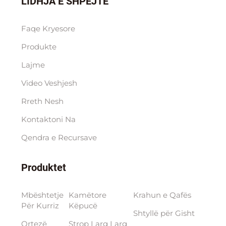
LIDHJA E SHPEJTË
Faqe Kryesore
Produkte
Lajme
Video Veshjesh
Rreth Nesh
Kontaktoni Na
Qendra e Rесursave
Produktet
Mbështetje
Kamëtore
Krahun e Qafës
Për Kurriz
Këpucë
Shtyllë për Gisht
Ortezë
Strop Larg Larg