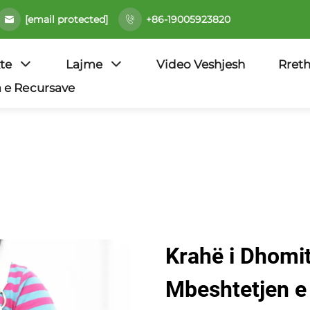
[email protected]
+86-19005923820
te
Lajme
Video Veshjesh
Rret
 e Rесursave
Krahë i Dhomit
Mbeshtetjen e