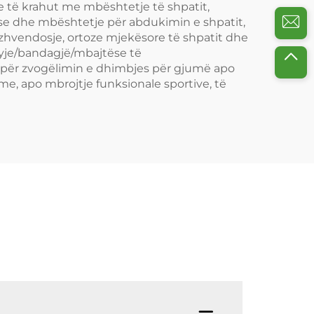
e të krahut me mbështetje të shpatit,
ëse dhe mbështetje për abdukimin e shpatit,
ër zhvendosje, ortoze mjekësore të shpatit dhe
nyje/bandagjë/mbajtëse të
 për zvogëlimin e dhimbjes për gjumë apo
me, apo mbrojtje funksionale sportive, të
Pyetje: