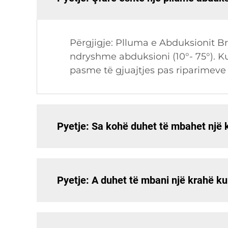
Përgjigje: Plluma e Abduksionit Bre
ndryshme abduksioni (10°- 75°). K
pasme të gjuajtjes pas riparimeve të
Pyetje: Sa kohë duhet të mbahet një kr
Pyetje: A duhet të mbani një krahë kur