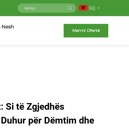
SQ
h Nesh
Merrni Ofertë
: Si të Zgjedhës
 Duhur për Dëmtim dhe