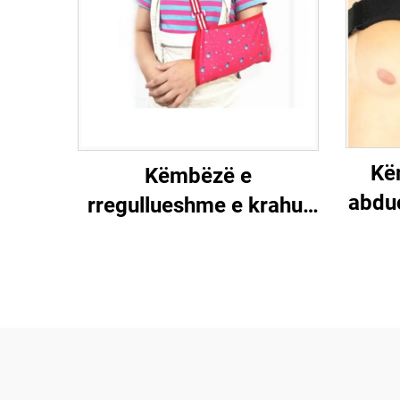
Kë
Këmbëzë e
abduc
rregullueshme e krahut
për fëmijë, bebe, fëmijë
rreg
të vegjël & kujdesje
s
shëndetësore për fëmijë
paran
të r