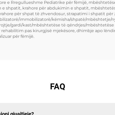
ahore e Rregullueshme Pediatrike për fëmijë, mbështetës
n e shpatit, krahore për abdukimin e shpatit, mbështet
, krahore për shpat të zhvendosur, strapatimi i shpatit p
tabilizatorë/immobilizatorë/këmisha/shpatë/mbështetje/
ojtje/gardi/kast/mbështetëse të qëndrjes/mbështetëse
 rehabilitim pas kirurgjisë mjekësore, dhimbje apo lëndi
izuar për fëmijë.
FAQ
oni gjuajtjeje?