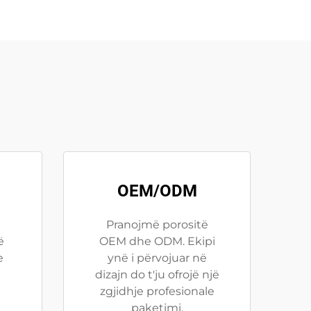
OEM/ODM
Pranojmë porositë
ë
OEM dhe ODM. Ekipi
e
ynë i përvojuar në
dizajn do t'ju ofrojë një
zgjidhje profesionale
paketimi.