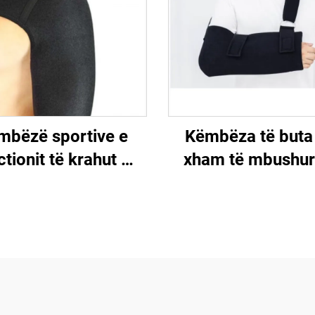
mbëzë sportive e
Këmbëza të buta
tionit të krahut me
xham të mbushu
bandela të
pambuk me bande
ullueshme, manikë
rregullueshme të sh
tabilizuese për
mbështetëse të d
dalimin e dëmtimit
dhe të gjurit
rëshqitësit rotator