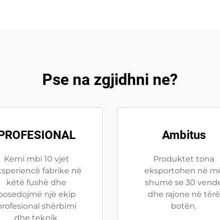
Pse na zgjidhni ne?
PROFESIONAL
Ambitus
Kemi mbi 10 vjet
Produktet tona
speriencë fabrike në
eksportohen në m
këtë fushë dhe
shumë se 30 vend
posedojmë një ekip
dhe rajone në tërë
profesional shërbimi
botën.
dhe teknik.