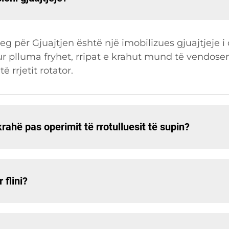
g për Gjuajtjen është një imobilizues gjuajtjeje i 
ur plluma fryhet, rripat e krahut mund të vendose
 rrjetit rotator.
ahë pas operimit të rrotulluesit të supin?
 flini?