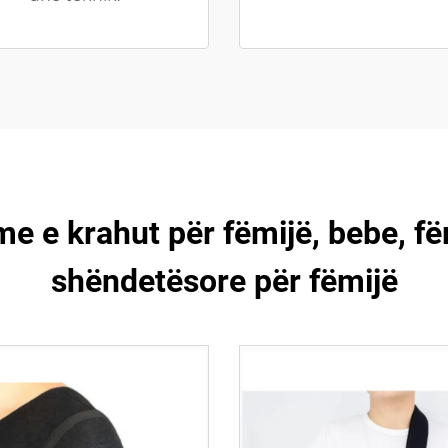
 e krahut për fëmijë, bebe, fëm
shëndetësore për fëmijë