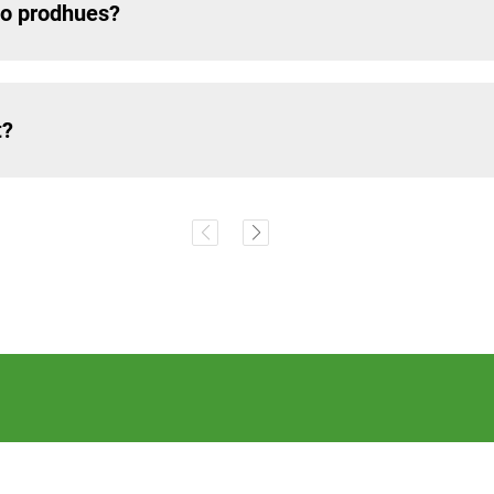
apo prodhues?
t?