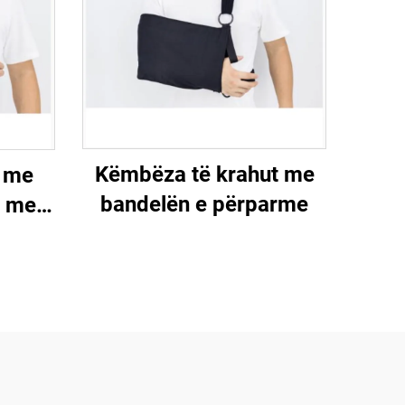
Këmbëza të krahut me
 me
bandelën e përparme
r me
la të
patit,
orës