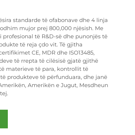
ira standarde të ofabonave dhe 4 linja
rodhim mujor prej 800,000 njësish. Me
i profesional të R&D-së dhe punonjës të
dukte të reja çdo vit. Të gjitha
certifikimet CE, MDR dhe ISO13485,
eve të rrepta të cilësisë gjatë gjithë
të materieve të para, kontrollit të
 të produkteve të përfunduara, dhe janë
 Amerikën, Amerikën e Jugut, Mesdheun
tej.