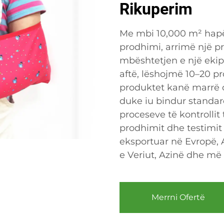
Rikuperim
Me mbi 10,000 m² hapës
prodhimi, arrimë një p
mbështetjen e një ekip
aftë, lëshojmë 10–20 pro
produktet kanë marrë 
duke iu bindur standard
proceseve të kontrollit 
prodhimit dhe testimit
eksportuar në Evropë,
e Veriut, Azinë dhe më 
Merrni Ofertë