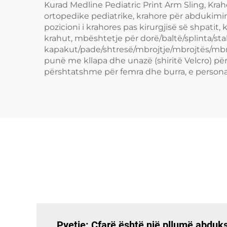
Kurad Medline Pediatric Print Arm Sling, Kr
ortopedike pediatrike, krahore për abdukimi
pozicioni i krahores pas kirurgjisë së shpatit
krahut, mbështetje për dorë/baltë/splinta/s
kapakut/pade/shtresë/mbrojtje/mbrojtës/mbr
punë me kllapa dhe unazë (shiritë Velcro) për
përshtatshme për femra dhe burra, e personal
Pyetje: Çfarë është një pllumë abduksi