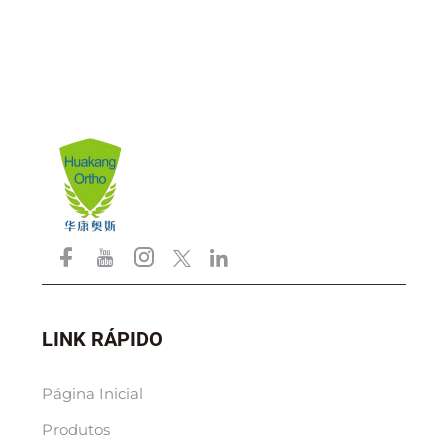
membros inferiores ou
reabilitação com alívio
da dor
LINK RÁPIDO
Página Inicial
Produtos