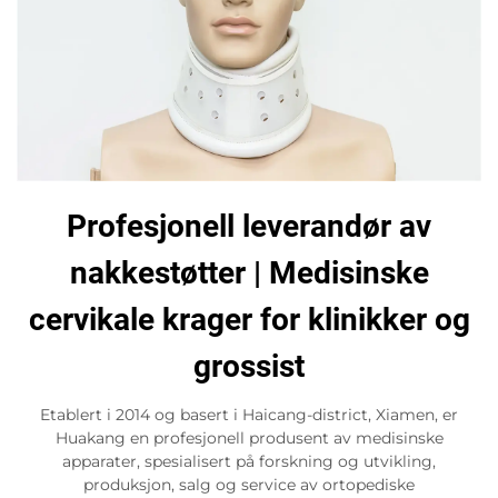
Profesjonell leverandør av
nakkestøtter | Medisinske
cervikale krager for klinikker og
grossist
Etablert i 2014 og basert i Haicang-district, Xiamen, er
Huakang en profesjonell produsent av medisinske
apparater, spesialisert på forskning og utvikling,
produksjon, salg og service av ortopediske