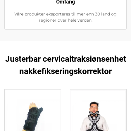
Omfang
Våre produkter eksporteres til mer enn 30 land og
regioner over hele verden.
Justerbar cervicaltraksiønsenhet
nakkefikseringskorrektor