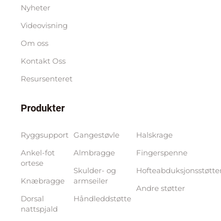
Nyheter
Videovisning
Om oss
Kontakt Oss
Resursenteret
Produkter
Ryggsupport
Gangestøvle
Halskrage
Ankel-fot
Almbragge
Fingerspenne
ortese
Skulder- og
Hofteabduksjonsstøtte
Knæbragge
armseiler
Andre støtter
Dorsal
Håndleddstøtte
nattspjald