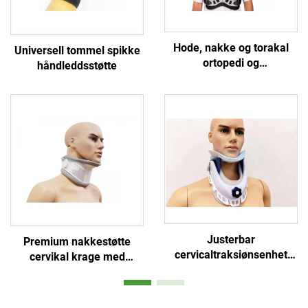
Hode, nakke og torakal
Universell tommel spikke
ortopedi og
håndleddsstøtte
cervikotorakale
fikseringsbraketter støtter
Justerbar
Premium nakkestøtte
cervicaltraksiønsenhet
cervikal krage med
nakkefikseringskorrektor
hakepute