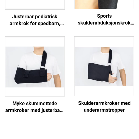
Sports
Justerbar pediatrisk
skulderabduksjonskrok
armkrok for spedbarn,
med justerbare stropper,
småbarn og barn –
rotator cuff kompresjon,
helseomsorg for barn
skadesprevenning og
stabiliseringssokk
Skulderarmkroker med
Myke skummettede
underarmstropper
armkroker med justerbare
skulderstropper, hånd- og
albuebeskyttere