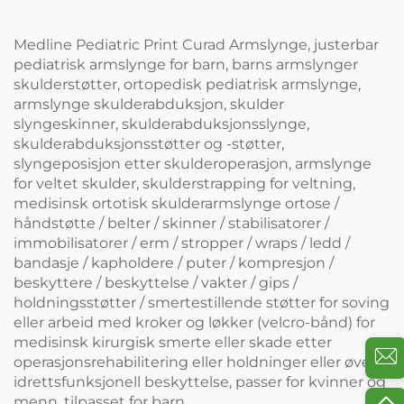
Medline Pediatric Print Curad Armslynge, justerbar
pediatrisk armslynge for barn, barns armslynger
skulderstøtter, ortopedisk pediatrisk armslynge,
armslynge skulderabduksjon, skulder
slyngeskinner, skulderabduksjonsslynge,
skulderabduksjonsstøtter og -støtter,
slyngeposisjon etter skulderoperasjon, armslynge
for veltet skulder, skulderstrapping for veltning,
medisinsk ortotisk skulderarmslynge ortose /
håndstøtte / belter / skinner / stabilisatorer /
immobilisatorer / erm / stropper / wraps / ledd /
bandasje / kapholdere / puter / kompresjon /
beskyttere / beskyttelse / vakter / gips /
holdningsstøtter / smertestillende støtter for soving
eller arbeid med kroker og løkker (velcro-bånd) for
medisinsk kirurgisk smerte eller skade etter
operasjonsrehabilitering eller holdninger eller øvelse
idrettsfunksjonell beskyttelse, passer for kvinner og
menn, tilpasset for barn.