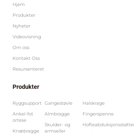
Hjem
Produkter
Nyheter
Videovisning
Om oss
Kontakt Oss
Resursenteret
Produkter
Ryggsupport
Gangestøvle
Halskrage
Ankel-fot
Almbragge
Fingerspenne
ortese
Skulder- og
Hofteabduksjonsstøtte
Knæbragge
armseiler