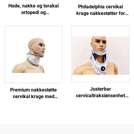
Hode, nakke og torakal
Philadelphia cervikal
ortopedi og
krage nakkestøtter for
cervikotorakale
immobilisering av cervical
fikseringsbraketter støtter
ryggrad, produsent
Justerbar
Premium nakkestøtte
cervicaltraksiønsenhet
cervikal krage med
nakkefikseringskorrektor
hakepute