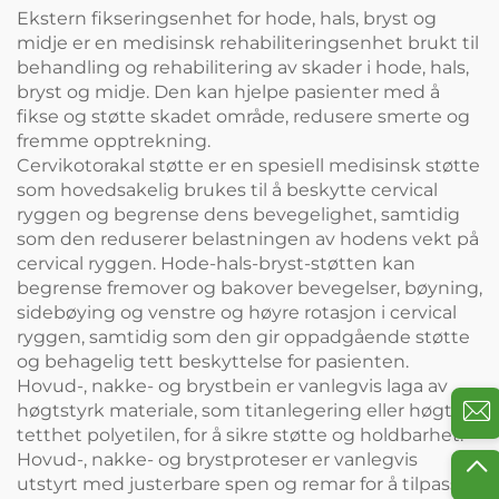
Ekstern fikseringsenhet for hode, hals, bryst og
midje er en medisinsk rehabiliteringsenhet brukt til
behandling og rehabilitering av skader i hode, hals,
bryst og midje. Den kan hjelpe pasienter med å
fikse og støtte skadet område, redusere smerte og
fremme opptrekning.
Cervikotorakal støtte er en spesiell medisinsk støtte
som hovedsakelig brukes til å beskytte cervical
ryggen og begrense dens bevegelighet, samtidig
som den reduserer belastningen av hodens vekt på
cervical ryggen. Hode-hals-bryst-støtten kan
begrense fremover og bakover bevegelser, bøyning,
sidebøying og venstre og høyre rotasjon i cervical
ryggen, samtidig som den gir oppadgående støtte
og behagelig tett beskyttelse for pasienten.
Hovud-, nakke- og brystbein er vanlegvis laga av
høgtstyrk materiale, som titanlegering eller høgt
tetthet polyetilen, for å sikre støtte og holdbarhet.
Hovud-, nakke- og brystproteser er vanlegvis
utstyrt med justerbare spen og remar for å tilpasse