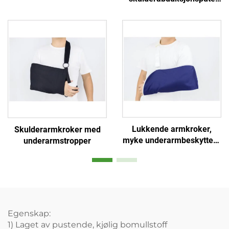
skulder-klavikkelled
45° med armkrok og
håndimmobilisator
produsent
Lukkende armkroker,
Skulderarmkroker med
myke underarmbeskyttere
underarmstropper
og skulder- og håndstøtter
– tilpasset produsent
Egenskap:
1) Laget av pustende, kjølig bomullstoff