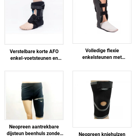
Volledige flexie
Verstelbare korte AFO
enkelsteunen met
enkel-voetsteunen en
bewegingsondersteuning
beugels voor stabilisatie
voor de voet
van de benen of
pijnverlichting bij
revalidatie
Neopreen aantrekbare
dijsteun beenhuls zonder
Neopreen kniehulzen