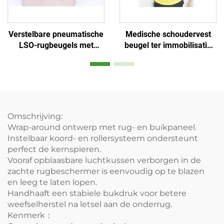
Medische schoudervest
Verstelbare pneumatische
beugel ter immobilisatie
LSO-rugbeugels met
van het schouder-
luchtkussens voor houding
sleutelbeen gewricht
of verlichting van
onderrugpijn en blessures
Omschrijving:
Wrap-around ontwerp met rug- en buikpaneel.
Instelbaar koord- en rollersysteem ondersteunt
perfect de kernspieren.
Vooraf opblaasbare luchtkussen verborgen in de
zachte rugbeschermer is eenvoudig op te blazen
en leeg te laten lopen.
Handhaaft een stabiele bukdruk voor betere
weefselherstel na letsel aan de onderrug.
Kenmerk：