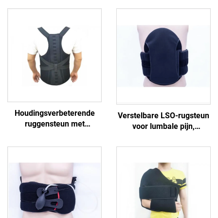
Houdingsverbeterende
Verstelbare LSO-rugsteun
ruggensteun met
voor lumbale pijn,
compressie en
medische beugels,
ondersteuning voor de
aangepast op maat
boven- en onderrug
vervaardigd door fabrikant
(lumbale streek)