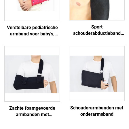
Sport
Verstelbare pediatrische
schouderabductieband
armband voor baby's,
met verstelbare banden
peuter- en kinderzorg
rotatorcuff compressie
letselpreventie
stabilisatorslee
Schouderarmbanden met
Zachte foamgevoerde
onderarmsband
armbanden met
verstelbare
schouderbanden, hand- en