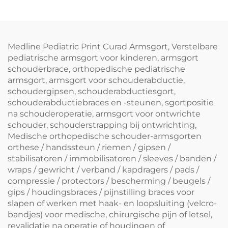
elleboogbeugels
Medline Pediatric Print Curad Armsgort, Verstelbare
pediatrische armsgort voor kinderen, armsgort
schouderbrace, orthopedische pediatrische
armsgort, armsgort voor schouderabductie,
schoudergipsen, schouderabductiesgort,
schouderabductiebraces en -steunen, sgortpositie
na schouderoperatie, armsgort voor ontwrichte
schouder, schouderstrapping bij ontwrichting,
Medische orthopedische schouder-armsgorten
orthese / handssteun / riemen / gipsen /
stabilisatoren / immobilisatoren / sleeves / banden /
wraps / gewricht / verband / kapdragers / pads /
compressie / protectors / bescherming / beugels /
gips / houdingsbraces / pijnstilling braces voor
slapen of werken met haak- en loopsluiting (velcro-
bandjes) voor medische, chirurgische pijn of letsel,
revalidatie na operatie of houdingen of