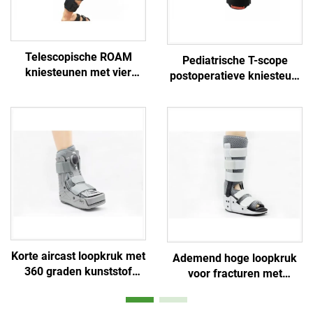
Telescopische ROAM
Pediatrische T-scope
kniesteunen met vier
postoperatieve kniesteun,
beschermende banden,
patellastabilisator
aangepaste orthopedische
steunen, fabrikant
Korte aircast loopkruk met
Ademend hoge loopkruk
360 graden kunststof
voor fracturen met
behuizing en dubbele
aluminium steunen en
ballon binnenbladder
luchtgaas schuim