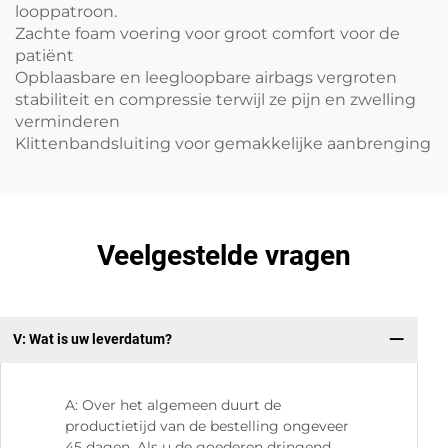
looppatroon.
Zachte foam voering voor groot comfort voor de
patiënt
Opblaasbare en leegloopbare airbags vergroten
stabiliteit en compressie terwijl ze pijn en zwelling
verminderen
Klittenbandsluiting voor gemakkelijke aanbrenging
Veelgestelde vragen
V: Wat is uw leverdatum?
V:
A: Over het algemeen duurt de
productietijd van de bestelling ongeveer
45 dagen. Als u de goederen dringend