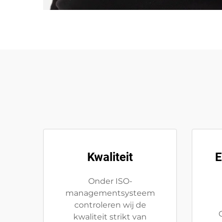
Kwaliteit
E
Onder ISO-
managementsysteem
controleren wij de
kwaliteit strikt van