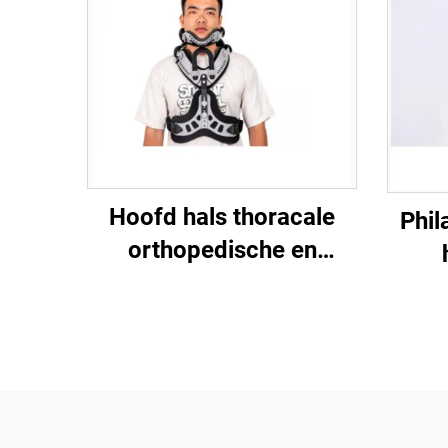
Hoofd hals thoracale
Phil
orthopedische en
cervicothoracale
imm
fixatiebeugels en braces
cerv