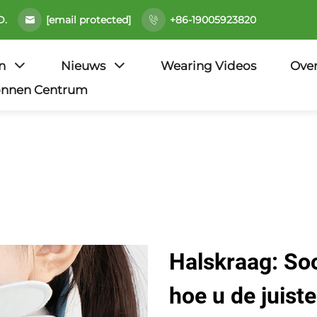
[email protected]
D.
+86-19005923820
n
Nieuws
Wearing Videos
Ove
onnen Centrum
Halskraag: So
hoe u de juist