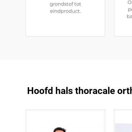
O
grondstof tot
p
eindproduct.
ba
Hoofd hals thoracale ort