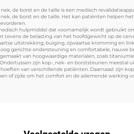
 nek, de borst en de taille is een medisch revalidatieap
 nek, de borst en de taille. Het kan patiënten helpen he
bevorderen.
l medisch hulpmiddel dat voornamelijk wordt gebruikt 
et tevens de belasting van het hoofdgewicht op de cer
tse uitstrekking, buiging, zijwaartse kromming en links
hoog gerichte ondersteuning en comfortabele, nauwe b
gemaakt van hoogwaardige materialen, zoals titaniuml
ndertussen zijn kop-, nek- en borststeunen meestal u
oeften van verschillende patiënten. Daarnaast zijn kop
oen of zijde om het comfort en de ademende werking voo