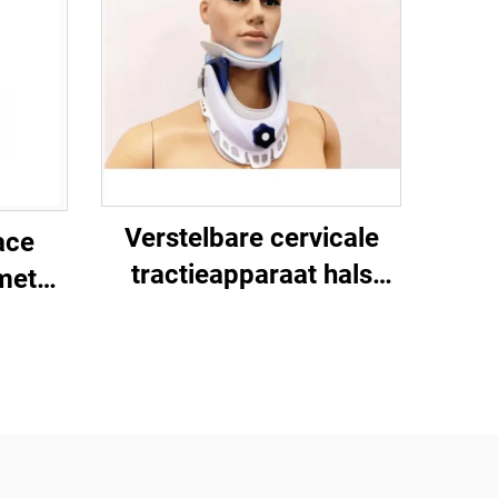
Verstelbare cervicale
ace
tractieapparaat hals
met
fixator