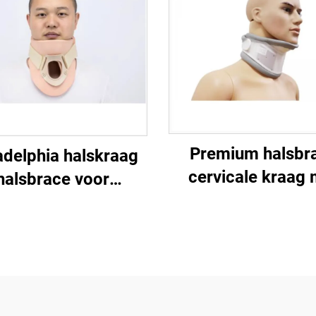
Premium halsbr
adelphia halskraag
cervicale kraag 
halsbrace voor
kinpad
obilisatie van de
icale wervelkolom
fabrikant