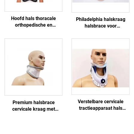
Hoofd hals thoracale
Philadelphia halskraag
orthopedische en
halsbrace voor
cervicothoracale
immobilisatie van de
fixatiebeugels en braces
cervicale wervelkolom
fabrikant
Verstelbare cervicale
Premium halsbrace
tractieapparaat hals
cervicale kraag met
fixator
kinpad