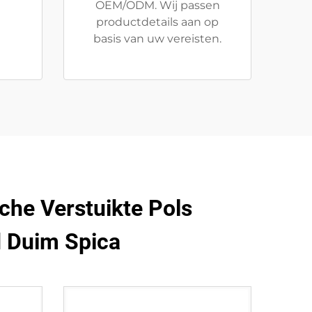
OEM/ODM. Wij passen
productdetails aan op
basis van uw vereisten.
he Verstuikte Pols
d Duim Spica