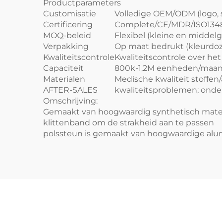
Productparameters
Customisatie
Volledige OEM/ODM (logo, sp
Certificering
Complete/CE/MDR/ISO134
MOQ-beleid
Flexibel (kleine en midde
Verpakking
Op maat bedrukt (kleurdoz
Kwaliteitscontrole
Kwaliteitscontrole over he
Capaciteit
800k-1,2M eenheden/maand;
Materialen
Medische kwaliteit stoffen
AFTER-SALES
kwaliteitsproblemen; onder
Omschrijving:
Gemaakt van hoogwaardig synthetisch mater
klittenband om de strakheid aan te passen
polssteun is gemaakt van hoogwaardige alu