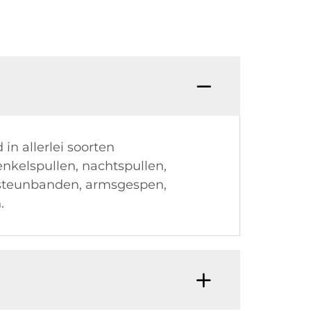
V: Hoe
n allerlei soorten
kelspullen, nachtspullen,
steunbanden, armsgespen,
.