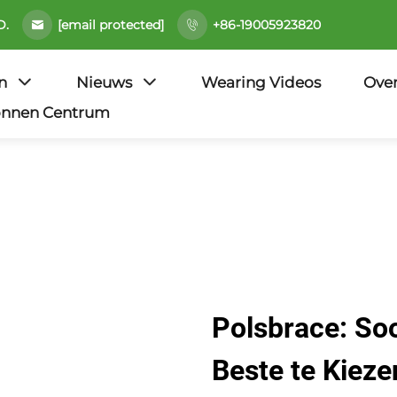
[email protected]
D.
+86-19005923820
n
Nieuws
Wearing Videos
Ove
onnen Centrum
Polsbrace: So
Beste te Kieze