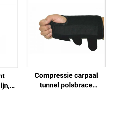
Compressie carpaal
nt
tunnel polsbrace
ijn,
verstelbare splinten
ingen,
comfortabele slaap voor
nnel en
handverlichting