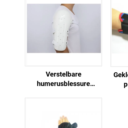
Verstelbare
Gekl
humerusblessure
p
spalken en sarmiento
alum
beugels voor bovenarm
voor 
en schouder