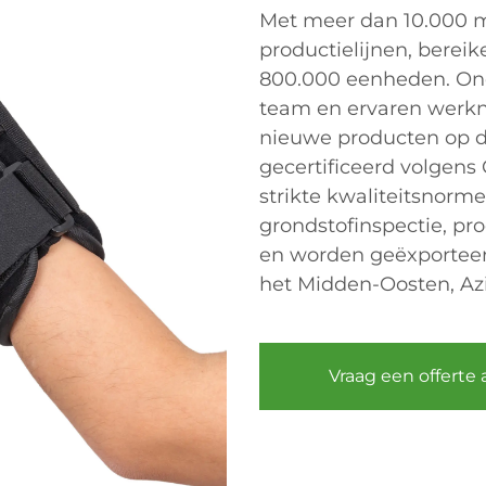
Met meer dan 10.000 m
productielijnen, berei
800.000 eenheden. Ond
team en ervaren werkn
nieuwe producten op de
gecertificeerd volgens
strikte kwaliteitsnorm
grondstofinspectie, pr
en worden geëxporteer
het Midden-Oosten, Azi
Vraag een offerte 