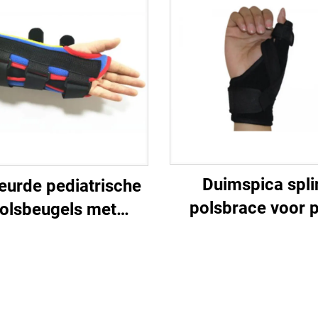
Duimspica spli
eurde pediatrische
polsbrace voor p
olsbeugels met
verstuikingen, rekk
inium verstyvingen
artritis, carpaal tu
kinderen / jongeren
triggerduim
/ zuigelingen
immobilisatie