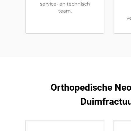
service- en technisch
team.
v
Orthopedische Neo
Duimfractuu