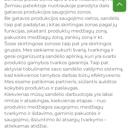
Žemiau pateiktoje nuotraukoje parodyta dalis
gatavos produkcijos saugojimo zonos.
Be gatavos produkcijos saugojimo vietos, sandėlis
taip pat padalytas į kitas skirtingas zonas pagal jų
funkcijas, įskaitant produktų medžiagų zoną,
pakuotės medžiagų zoną, įrankių zoną ir kt.
Šiose skirtingose zonose taip pat yra skirtingos
grupės. Mes siekiame sukurti švarią, tvarkingą ir
gerai organizuotą sandėlio aplinką, kuri yra svarbi
produkto gamybos tvarkos garantija. Taip pat
aktyviai tobuliname savo sandėlio valdymo sistemą,
kad kiekvienos tarnybos darbas būtų efektyvesnis.
Mes esame patikimas partneris, siūlantis aukštos
kokybės produktus ir paslaugas.
Kiekvienas mūsų sandėlio darbuotojas yra labai
rimtas ir atsakingas, kiekvienas etapas – nuo
produkto medžiagos saugojimo, medžiagų
tvarkymo ir išdavimo, gaminio pakuotės ir
saugojimo, išsiuntimo iki atsargų tvarkymo –
atliekamas atidžiai.