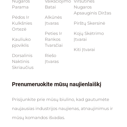
Nugaros
Vaikščiojimo
Viršutinės
Parama
Batai
Nugaros
Apsauginis Diržas
Pėdos Ir
Alkūnės
Kulkšnies
Įtvaras
Pirštų Skersinė
Ortezė
Peties Ir
Kojų Skėtrimo
Kauliuko
Rankos
Įtvarai
pjoviklis
Tvarsčiai
Kiti Įtvarai
Dorsalinis
Riešo
Naktinis
Įtvaras
Skriaučius
Prenumeruokite mūsų naujienlaiškį
Prisijunkite prie mūsų biulino, kad gautumėte
naujausias industrijos naujienas, atnaujinimus ir
mūsų komandos išvadas.