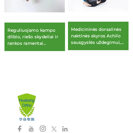
Medicininės dorsalinės
Reguliuojamo kampo
naktinės skyros Achilo
dilbio, riešo skydeliai ir
sausgyslės uždegimui,
rankos ramentai
kojos nuleidimo įtvarai
karpiniam tuneliui