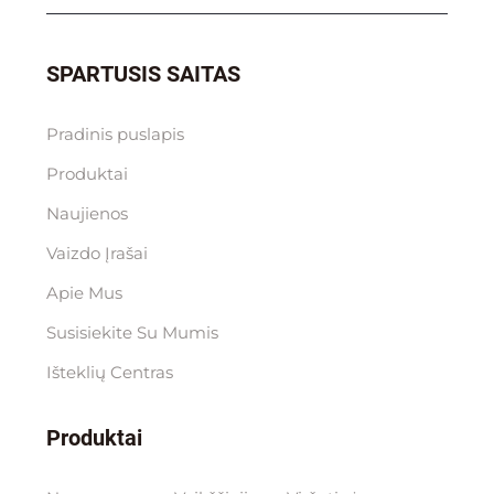
SPARTUSIS SAITAS
Pradinis puslapis
Produktai
Naujienos
Vaizdo Įrašai
Apie Mus
Susisiekite Su Mumis
Išteklių Centras
Produktai