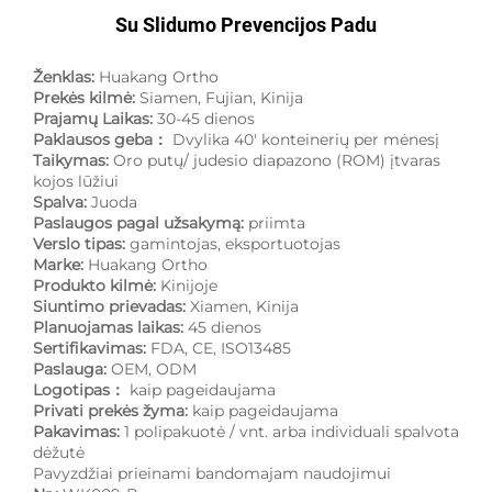
Su Slidumo Prevencijos Padu
Ženklas:
Huakang Ortho
Prekės kilmė:
Siamen, Fujian, Kinija
Prajamų Laikas:
30-45 dienos
Paklausos geba：
Dvylika 40' konteinerių per mėnesį
Taikymas:
Oro putų/ judesio diapazono (ROM) įtvaras
kojos lūžiui
Spalva:
Juoda
Paslaugos pagal užsakymą:
priimta
Verslo tipas:
gamintojas, eksportuotojas
Marke:
Huakang Ortho
Produkto kilmė:
Kinijoje
Siuntimo prievadas:
Xiamen, Kinija
Planuojamas laikas:
45 dienos
Sertifikavimas:
FDA, CE, ISO13485
Paslauga:
OEM, ODM
Logotipas：
kaip pageidaujama
Privati prekės žyma:
kaip pageidaujama
Pakavimas:
1 polipakuotė / vnt. arba individuali spalvota
dėžutė
Pavyzdžiai prieinami bandomajam naudojimui