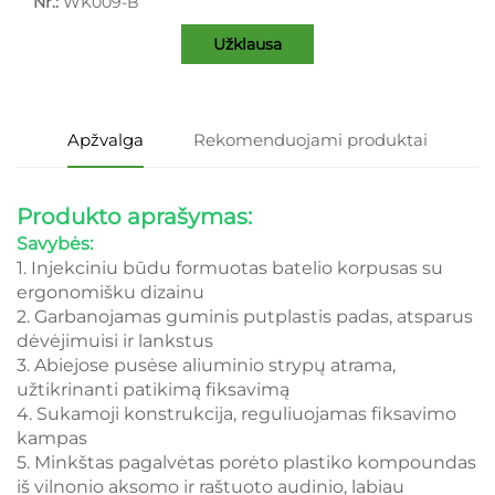
Nr.:
WK009-B
Užklausa
Apžvalga
Rekomenduojami produktai
Produkto aprašymas:
Savybės:
1. Injekciniu būdu formuotas batelio korpusas su
ergonomišku dizainu
2. Garbanojamas guminis putplastis padas, atsparus
dėvėjimuisi ir lankstus
3. Abiejose pusėse aliuminio strypų atrama,
užtikrinanti patikimą fiksavimą
4. Sukamoji konstrukcija, reguliuojamas fiksavimo
kampas
5. Minkštas pagalvėtas porėto plastiko kompoundas
iš vilnonio aksomo ir raštuoto audinio, labiau