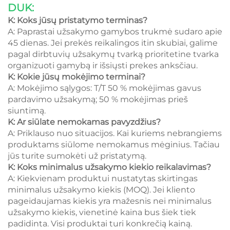
DUK:
K: Koks jūsų pristatymo terminas?
A: Paprastai užsakymo gamybos trukmė sudaro apie
45 dienas. Jei prekės reikalingos itin skubiai, galime
pagal dirbtuvių užsakymų tvarką prioritetine tvarka
organizuoti gamybą ir išsiųsti prekes anksčiau.
K: Kokie jūsų mokėjimo terminai?
A: Mokėjimo sąlygos: T/T 50 % mokėjimas gavus
pardavimo užsakymą; 50 % mokėjimas prieš
siuntimą.
K: Ar siūlate nemokamas pavyzdžius?
A: Priklauso nuo situacijos. Kai kuriems nebrangiems
produktams siūlome nemokamus mėginius. Tačiau
jūs turite sumokėti už pristatymą.
K: Koks minimalus užsakymo kiekio reikalavimas?
A: Kiekvienam produktui nustatytas skirtingas
minimalus užsakymo kiekis (MOQ). Jei kliento
pageidaujamas kiekis yra mažesnis nei minimalus
užsakymo kiekis, vienetinė kaina bus šiek tiek
padidinta. Visi produktai turi konkrečią kainą.