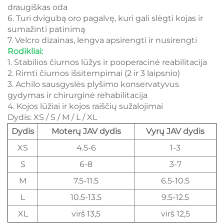
draugiškas oda
6. Turi dvigubą oro pagalvę, kuri gali slėgti kojas ir
sumažinti patinimą
7. Velcro dizainas, lengva apsirengti ir nusirengti
Rodikliai:
1. Stabilios čiurnos lūžys ir pooperacinė reabilitacija
2. Rimti čiurnos išsitempimai (2 ir 3 laipsnio)
3. Achilo sausgyslės plyšimo konservatyvus
gydymas ir chirurginė rehabilitacija
4. Kojos lūžiai ir kojos raiščių sužalojimai
Dydis: XS / S / M / L / XL
Dydis
Moterų JAV dydis
Vyrų JAV dydis
XS
4.5-6
1-3
S
6-8
3-7
M
7.5-11.5
6.5-10.5
L
10.5-13.5
9.5-12.5
XL
virš 13,5
virš 12,5