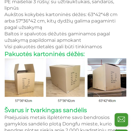
PE maišeliai 3 rūšių: su užtrauktukais, sandarūs,
lipnūs
Aukštos kokybės kartoninės dėžės: 63*42*48 cm
arba 57*36*42 cm, kitų dydžių galima pagaminti
pagal užsakymą
Baltos ir spalvotos dėžutės gaminamos pagal
užsakymą papildomai apmokant
Visi pakuotės detalės gali būti tinkinamos
Pakuotės kartoninės dėžės:
Švarus ir tvarkingas sandėlis
Praėjusiais metais išplėtėme savo bendrosios
gamyklos sandėlio plotą Dongfu mieste, kurio
bendras plotas siekia apie 2 000 kvadratinių metrų.