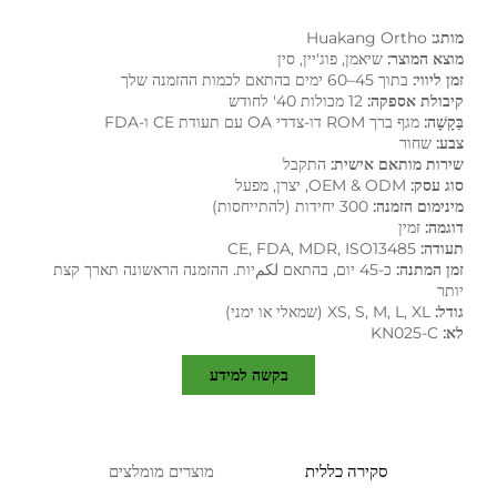
מותג:
Huakang Ortho
מוצא המוצר:
שיאמן, פוג'יין, סין
זמן ליווי:
בתוך 45–60 ימים בהתאם לכמות ההזמנה שלך
קיבולת אספקה:
12 מכולות 40' לחודש
בַּקָשָׁה:
מגף ברך ROM דו-צדדי OA עם תעודת CE ו-FDA
צבע:
שחור
שירות מותאם אישית:
התקבל
סוג עסק:
OEM & ODM, יצרן, מפעל
מינימום הזמנה:
300 יחידות (להתייחסות)
דוגמה:
זמין
תעודה:
CE, FDA, MDR, ISO13485
זמן המתנה:
כ-45 יום, בהתאם لكمיות. ההזמנה הראשונה תארך קצת
יותר
גודל:
XS, S, M, L, XL (שמאלי או ימני)
לא:
KN025-C
בקשה למידע
סקירה כללית
מוצרים מומלצים