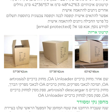
קרטונים איכותיים: 63*42*48 ס"מ או 57*36*42 ס"מ, גודלים
אחרים ניתנים להתאמה אישית
אפשר להתאים אישית קופסה לבנה וקופסה צבעונית בתוספת תשלום
כל פרטי החבילה ניתנים להתאמה אישית
למידע נוסף, אנא פנו אל:
[email protected]
קרטוני אריזה:
שם אחר: מחזק ברכיים OA Unloader, מחזק ברכיים לartrosis
OA, תמיכה לכאבי מפרקים, מחזק ברכיים OA לכאבי מפרקי הברך,
מחזק ברכיים מ descargar לartrosis, ספק מסין למחזק ברכיים
OA, ספק מסין למחזק ברכיים OA Unloader
מחסן נקי ומסודר
שנה שעברה הרחבנו את שטח המחסן של המפעל הראשי שלנו בעיירת