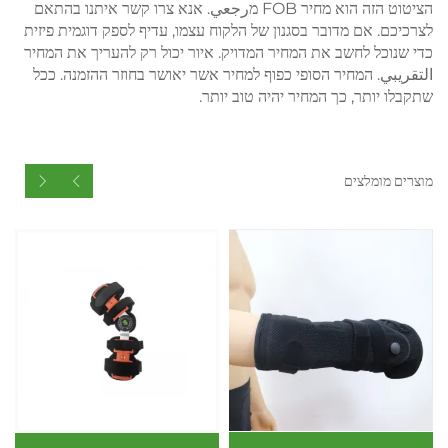
הציטוט הזה הוא מחיר FOB מرجعي. אנא צרו קשר איתנו בהתאם
לצרכיכם. אם מדובר בסגנון של הלקוח עצמו, עדיף לספק דוגמית פיזית
כדי שנוכל לחשב את המחיר המדויק. איור יכול רק להעריך את המחיר
التقريبي. המחיר הסופי כפוף למחיר אשר יאושר בחוזר ההזמנה. ככל
שתקבלו יותר, כך המחיר יהיה טוב יותר.
מוצרים מומלצים