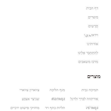
דף הבית
מוצרים
חֲדָשִים
וידאוيديו
אודותינו
לְהִתְחַבֵּר אֵלֵינוּ
מרכז משאבים
מוצרים
תמיכה גבית
מגף הליכה
צווארון צווארי
אורתוזה לברך ולרגל
ศอกพยุง
שניצר אצבע
เข่าพยุง
תליות כתף ויד
מחזיקי פישוט ירכיים