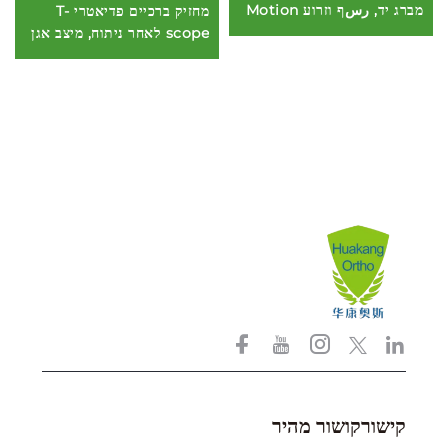
מברג יד, رسף וזרוע Motion
מחזיק ברכיים פדיאטרי T-
scope לאחר ניתוח, מיצב אגן
קישורקושור מהיר