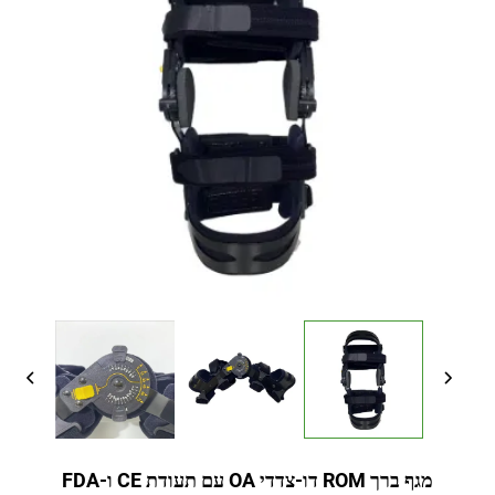
מגף ברך ROM דו-צדדי OA עם תעודת CE ו-FDA