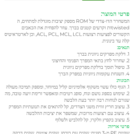
פרטי המוצר:
המשחרר הדו-צדדי של ROM מספק יציבות מוגדלת למתחים, ה
twistedות וקרעים קטנים בברך. עוזר להפחית את הכאבים
הקשורים לפציעות רצועות ACL, PCL, MCL, LCL, וכן לארטראיטיס
קלה עד בינונית.
תנאים:
1. דלקת מפרקים ניוונית בברך
2. שחרור לחץ בתאי המפרך הפנימי והחיצוני
3. טיפול תומך בדלקת מפרקים ניוונית
4. השגחת עקומות ניווניות במפרק הברך
תכונות:
1. הגוף כולו עשוי משקוף אלומיניום קליל במיוחד, ומספק תמיכה מעולה
2. שימוש בספוג נושם ונוח, סופג רטיבות ומאפשר זרימת זיעה טובה, מה
שגורם לנוחות רבה יותר בעת הלבשה
3. עיצוב חריץ זווית משני הצדדים, קל להתאים את תנועתיות המפרק
4. עיצוב עם רצועות מרובות, שמשפר את יציבות ההלבשה
5. עיצוב בקפיץ וולקרו, קל להלביש ולשלוף
פרטי אריזה:
שקיות PE מ-3 סוגים: שקית עם רוכסן, שקית איטום, שקית דבקה