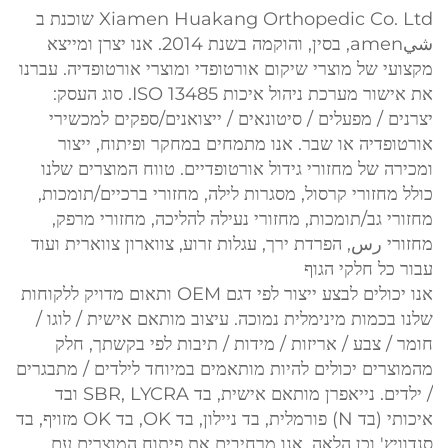
Xiamen Huakang Orthopedic Co. Ltd שוכנת ב
شيamen, בסין, והוקמה בשנת 2014. אנו יצרן ומייצא
מקצועי של מוצרי שיקום אורטופדי ומוצרי אורטופדיה. עברנו
את אישור מערכת ניהול איכות ISO 13485. סוג העסק:
יצרנים / מפעלים / סיטונאים / ייצואנים/ספקים למכשירי
אורטופדיה או שבר. אנו מתמחים במחקר ופיתוח, ייצור
ומכירה של מחזורי גידול אורטופדיים. טווח המוצרים שלנו
כולל מחזורי קרסול, מסגרות לילה, מחזורי ברכיים/תומכות,
מחזורי גב/תומכות, מחזורי נעילה להליכה, מחזורי מרפק,
מחזורי رس, הפרדת ירך, עגלות זרוע, צווארון צווארית ועוד
עבור כל חלקי הגוף
אנו יכולים לבצע ייצור לפי דגם OEM ותאום מדויק ללקוחות
שלנו בכמות מינימלית נמוכה. עיצוב מותאם אישית / לוגו /
חומר / צבע / אריזות / מידות / תיבות לפי בקשתך, חלק
מהמוצרים יכולים להיות מותאמים במיוחד לילדים / מתבגרים
/ ילדים. נייאפרן מותאם אישית, בד SBR, LYCRA ובד
איכותי (בד N) פורמלית, בד ניילון, בד OK, בד OK מזויף, בד
סנדוויץ' וכן הלאה. אנו מרחיבים את פיתוח המוצרים עם