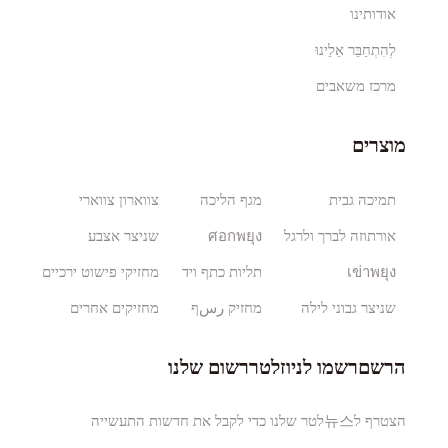
אודותינו
לְהִתְחַבֵּר אֵלֵינוּ
מרכז משאבים
מוצרים
תמיכה גבית
מגף הליכה
צווארון צווארי
אורתוזה לברך ולרגל
ศอกพยุง
שניצר אצבע
เข่าพยุง
תליות כתף ויד
מחזיקי פישוט ירכיים
שניצר גבוני לילה
מחזיק رسף
מחזיקים אחרים
הרשםרשמו לניוזלטררשום שלנו
הצטרף ל뉴스לטר שלנו כדי לקבל את חדשות התעשייה