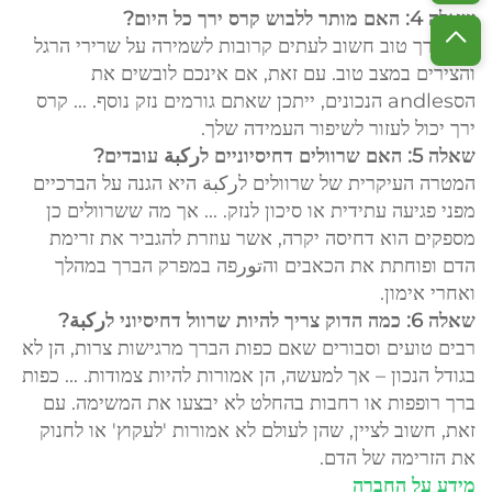
שאלה 4: האם מותר ללבוש קרס ירך כל היום?
קרס ירך טוב חשוב לעתים קרובות לשמירה על שרירי הרגל
והצירים במצב טוב. עם זאת, אם אינכם לובשים את
הסandles הנכונים, ייתכן שאתם גורמים נזק נוסף. ... קרס
ירך יכול לעזור לשיפור העמידה שלך.
שאלה 5: האם שרוולים דחיסיוניים לركبة עובדים?
המטרה העיקרית של שרוולים לركبة היא הגנה על הברכיים
מפני פגיעה עתידית או סיכון לנזק. ... אך מה ששרוולים כן
מספקים הוא דחיסה יקרה, אשר עוזרת להגביר את זרימת
הדם ופוחתת את הכאבים והتورפה במפרק הברך במהלך
ואחרי אימון.
שאלה 6: כמה הדוק צריך להיות שרוול דחיסיוני לركبة?
רבים טועים וסבורים שאם כפות הברך מרגישות צרות, הן לא
בגודל הנכון – אך למעשה, הן אמורות להיות צמודות. ... כפות
ברך רופפות או רחבות בהחלט לא יבצעו את המשימה. עם
זאת, חשוב לציין, שהן לעולם לא אמורות 'לעקוץ' או לחנוק
את הזרימה של הדם.
מידע על החברה