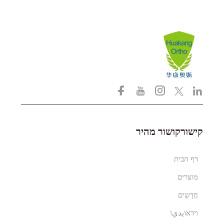
קישורקושור מהיר
דף הבית
מוצרים
חֲדָשִים
וידאוيديו