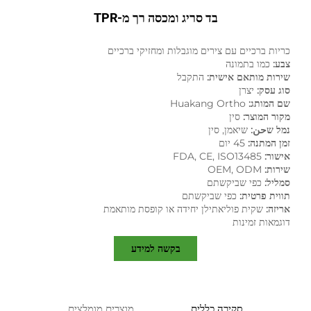
בד סריג ומכסה רך מ-TPR
כריות ברכיים עם צירים מוגבלות ומחזיקי ברכיים
צבע:
כמו בתמונה
שירות מותאם אישית:
התקבל
סוג עסק:
יצרן
שם המותג:
Huakang Ortho
מקור המוצר:
סין
נמל שحن:
שיאמן, סין
זמן המתנה:
45 יום
אישור:
FDA, CE, ISO13485
שירות:
OEM, ODM
סמליל:
כפי שביקשתם
תווית פרטית:
כפי שביקשתם
אריזה:
שקית פוליאתילן יחידה או קופסת מותאמת
דוגמאות זמינות
בקשה למידע
סקירה כללית
מוצרים מומלצים