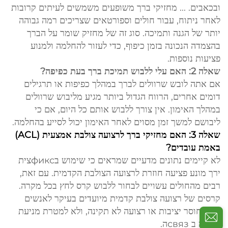
ובכאבים. ... מחזיקי ברך משופעים משמשים לעיתים קרובות
לאחר ניתוח, עבור חולים וספורטאים שצריכים רמה גבוהה
יותר של הגנה ותמיכה. סוג זה של מחזיק שומר על הברך
בהצמדה הנכונה בזמן כיפוף, כדי לעזור להחלמה ולמנוע
פציעות נוספות.
שאלה 2: האם עלי ללבוש תמיכת ברך בעת כפיפה?
אם אתה לובש שרוולים לברך במהלך כפיפות או תרגילים
דומים אחרים, הרווח הגדול ביותר מגיע מליבוש שרוולים
במהלך האימון. אין צורך ללבוש אותם כל היום, אם כי
ליבושם למשך זמן מסוים לאחר האימון יכול לסייע בהחלמה.
שאלה 3: האם מחזיקי ברך לרצועה צולבת אמצעית (ACL)
באמת עובדים?
לא קיימים נתונים מדעיים שמראים כי שימוש בфиксצית
ירך מונע פציעה חוזרת לרצועה הצולבת הקדמית. עם זאת,
רבים מהחולים עשויים לבחור ללבוש קרס לחץ בכל מקרה.
קרסים של רצועה צולבת קדמית מיועדים בעיקר לאנשים
בעלי חוסר יציבות או רצועה לא תקינה, ולא למטרת מניעת
פציעה ב связה.