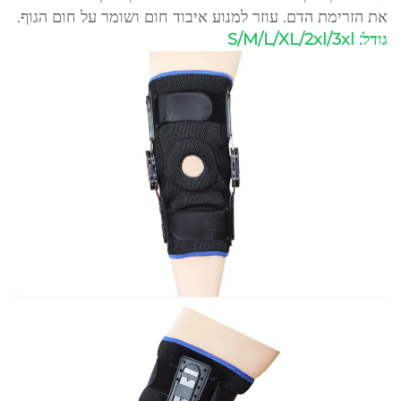
את הזרימת הדם. עוזר למנוע איבוד חום ושומר על חום הגוף.
גודל: S/M/L/XL/2xl/3xl