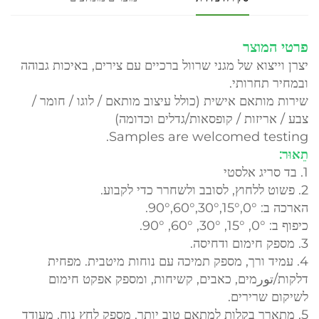
פרטי המוצר
יצרן וייצוא של מגני שרוול ברכיים עם צירים, באיכות גבוהה
ובמחיר תחרותי.
שירות מותאם אישית (כולל עיצוב מותאם / לוגו / חומר /
צבע / אריזות / קופסאות/גדלים וכדומה)
Samples are welcomed testing.
תֵאוּר:
1. בד סריג אלסטי
2. פשוט ללחוץ, לסובב ולשחרר כדי לקבוע.
הארכה ב: 0°,15°,30°,60°,90°.
כיפוף ב: 0°, 15°, 30°, 60°, 90°.
3. מספק חימום ודחיסה.
4. עמיד ורך, מספק תמיכה עם נוחות מיטבית. מפחית
דלקות/تورמים, כאבים, קשיחות, ומספק אפקט חימום
לשיקום שרירים.
5. מתארך בקלות למתאם טוב יותר. מספק לחץ נוח. מעודד