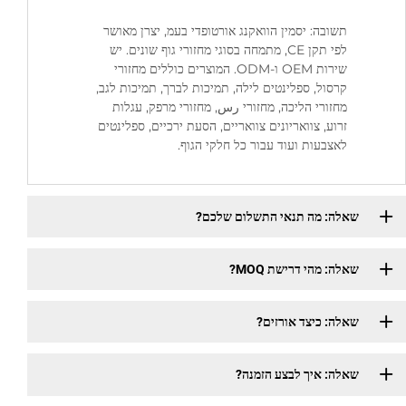
תשובה: יסמין הוואקנג אורטופדי בעמ, יצרן מאושר
לפי תקן CE, מתמחה בסוגי מחזורי גוף שונים. יש
שירות OEM ו-ODM. המוצרים כוללים מחזורי
קרסול, ספלינטים לילה, תמיכות לברך, תמיכות לגב,
מחזורי הליכה, מחזורי رس, מחזורי מרפק, עגלות
זרוע, צוואריונים צוואריים, הסעת ירכיים, ספלינטים
לאצבעות ועוד עבור כל חלקי הגוף.
שאלה: מה תנאי התשלום שלכם?
שאלה: מהי דרישת MOQ?
שאלה: כיצד אורזים?
שאלה: איך לבצע הזמנה?