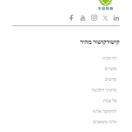
קישורקושור מהיר
דף הבית
מוצרים
חֲדָשִים
סרטוני הלבשה
עַל אָמַת
לְהִתְחַבֵּר אֵלֵינוּ
מרכז משאבים