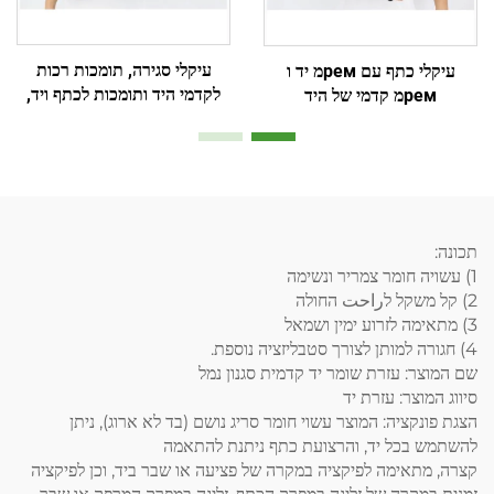
עיקלי סגירה, תומכות רכות
עיקלי כתף עם ремמ יד ו
לקדמי היד ותומכות לכתף ויד,
ремמ קדמי של היד
יצרן מותאם אישית
תכונה:
1) עשויה חומר צמריר ונשימה
2) קל משקל לراحت החולה
3) מתאימה לזרוע ימין ושמאל
4) חגורה למותן לצורך סטבליזציה נוספת.
שם המוצר: עזרת שומר יד קדמית סגנון נמל
סיווג המוצר: עזרת יד
הצגת פונקציה: המוצר עשוי חומר סריג נושם (בד לא ארוג), ניתן
להשתמש בכל יד, והרצועת כתף ניתנת להתאמה
קצרה, מתאימה לפיקציה במקרה של פציעה או שבר ביד, וכן לפיקציה