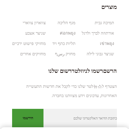
מוצרים
תמיכה גבית
מגף הליכה
צווארון צווארי
אורתוזה לברך ולרגל
ศอกพยุง
שניצר אצבע
เข่าพยุง
תליות כתף ויד
מחזיקי פישוט ירכיים
שניצר גבוני לילה
מחזיק رسף
מחזיקים אחרים
הרשםרשמו לניוזלטררשום שלנו
הצטרף ל뉴스לטר שלנו כדי לקבל את חדשות התעשייה
האחרונות, עדכונים וידע מצוותנו בחברה.
הירשמו