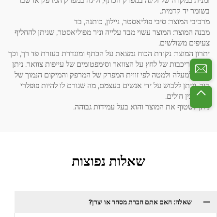
זמנית במקרה של זליגה במפרק הכתף, זליגה במפרק המרפק או שבר
בשומר יד קדמית.
מרכיבי המוצר: סיבי פוליאסטר, ניילון, כותנה, בד
מבנה המוצר: המוצר עשוי מבד עלייה וניר מפוליאסטר, שניתן להחליף
צעיפים משולשים.
יתרון המוצר: נקודת הכוח נמצאת על הכתף ומוגדרת בעזרת פד רך, וכך
מונחת ריכבות של לחץ על הצוואר וסימפטומים של עייפות צוואר. ניתן
לכוונן למעלה ולמטה לפי זווית המפרק של המרפק והמיקום הנמוך של
היד, וניתן ללבוש על ידי אנשים בעצמם, מה שגורם לו להיות פופלרי
מאוד בין חולים.
ניתן לשטוף את המוצר והוא בעל עמידות גבוהה.
שאלות נפוצות
שאלה: האם אתם חברת מסחר או יצרן?