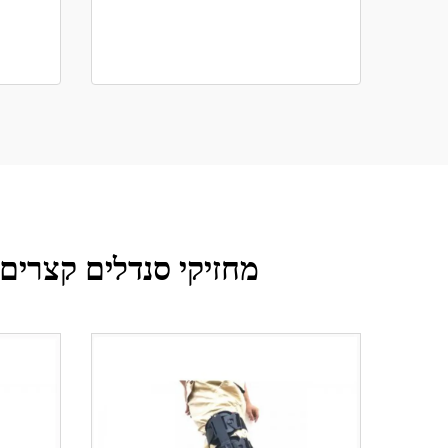
מחזיקי סנדלים קצרים Aircast עם מעטפת פלסטיק 360 מעלות ובלון כפול פני