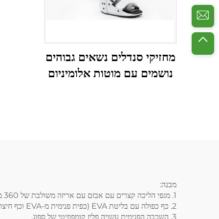
מחזיקי סנדלים נשאים גבוהים
נושמים עם מוטות אלומיניום
ופושז עם רשת אויר
מבנה:
1.
מגפי הליכה קצרים עם אבזם
עם אריזה משולבת של 360 מעלות ומגן קדמי בצורת L, העיצוב של קליפת הנעל מתאים למכניקת ההנדסה האנושית, ותאום התמיכה הקבועה טוב ביותר.
2. כף כפולה עם בליטת EVA (כפית פנימית מ-EVA וכף חיצונית מ-EVA), הכף עמידה בשחיקה ואלסטית.
3. השכבה הפנימית עשויה פליז קומפוזיטי של ספוג.