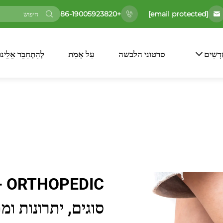
[email protected]
+86-19005923820
דָשִים
סרטוני הלבשה
עַל אָמַת
לְהִתְחַבֵּר אֵלֵינוּ
IC
סוגים, יתרונות 