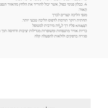
4. כבלון פנימי כפול, אשר יכול להוריד את הלחץ מהאזור הנפגע.
תֵאוּר:
מגפי הליכה קצרים לברך
תחתית רוקר תורמת לדפוס הליכה טבעי יותר.
תклад פליז רך לراיה מירבית למטופל
כריות אוויר מתנפחות ומשופרות מגדילות יציבות ודחיסה תוך
סגירה בדפקים ולולאות להפעלה קלה