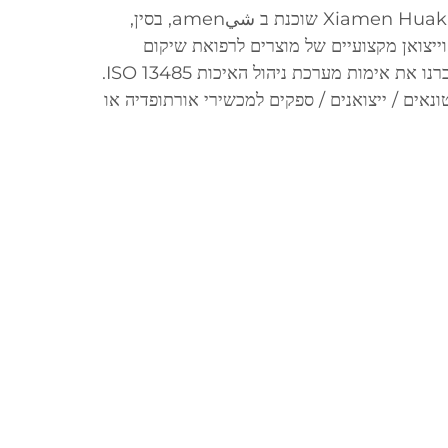
Xiamen Huakang Orthopedic Co. Ltd שוכנת ב شيamen, בסין,
201. אנו יצרן וייצואן מקצועיים של מוצרים לרפואת שיקום
אורתופדי ומכשירי אורתוזה. עברנו את אימות מערכת ניהול האיכות ISO 13485.
טונאים / ייצואנים / ספקים למכשירי אורתופדיה או