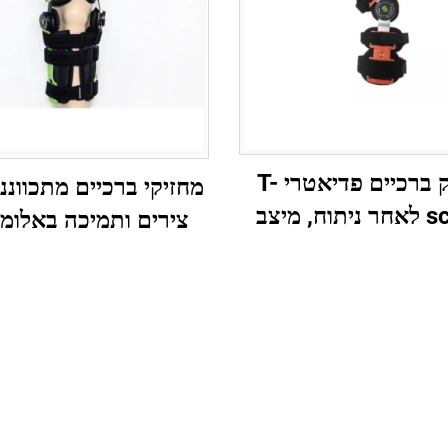
מחזיק ברכיים פדיאטרי T-
מחזיקי ברכיים מתכווננ
scope לאחר ניתוח, מיצב
צירים ותמיכה באלומי
אגן
ROM לתקופת שיקום
ניתוח אורתופדי