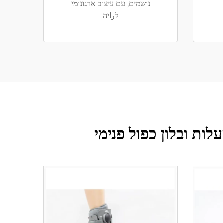
נושמים, עם עיצוב ארגונומי
לراיה