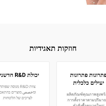
חוזקות תאגידיות
תרונות פתרונות
יכולת R&D חדשנית
יעילים כלכלית
צוות R&D מנוסה שפותח
ומخصص מוצרים בהתאם
ผลิตภัณฑ์คุณภาพสูงพร
לצרכים של הלקוחות
การตั้งราคาตามปริมาณ
คำสั่งซื้อขนาดใหญ่