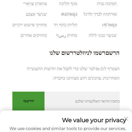
תמיכה גבית
מגף הליכה
צווארון צווארי
אורתוזה לברך ולרגל
ศอกพยุง
שניצר אצבע
เข่าพยุง
תליות כתף ויד
מחזיקי פישוט ירכיים
שניצר גבוני לילה
מחזיק رسף
מחזיקים אחרים
הרשםרשמו לניוזלטררשום שלנו
הצטרף ל뉴스לטר שלנו כדי לקבל את חדשות התעשייה
האחרונות, עדכונים וידע מצוותנו בחברה.
הירשמו
We value your privacy
We use cookies and similar tools to provide our services.
כל הזכויות שמורות © XIAMEN HUAKANG ORTHOPEDIC CO.,