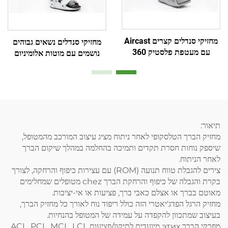
מחזיקי סנדלים קצרים Aircast
מחזיקי סנדלים נשאים גבוהים
עם מעטפת פלסטיק 360
נושמים עם מוטות אלומיניום
מעלות ובלון כפול פנימי
ופושז עם רשת אויר
תיאור:
מחזיק הברך הטלסקופי לאחר ניתוח מציג עיצוב המורכב מהמטופל,
שיספק נוחות חסרת תקדים ותמיכה בהחלמה במהלך שיקום הברך
לאחר הניתוח.
צירים להגבלת טווח תנועה (ROM) עם עצירות כיפוף והרחקה, לצורך
בקרת והגבלה של כיפוף והרחקת הברך chez מטופלים שמחלימים
מאוטם בברך או אצלם כאבי ברך, פציעות או אי-יציבות.
מחזיק הרגל הפדג'יאטרי הזה כולל ריפוד נוח לאורך כל מחזיק הברך,
בעיצוב שמתכוון להקפדה על עמידה של המטופל בהנחיות.
מפרקי הברך этих מיועדים לתיקון/פציעות ACL, PCL, MCL, LCL.