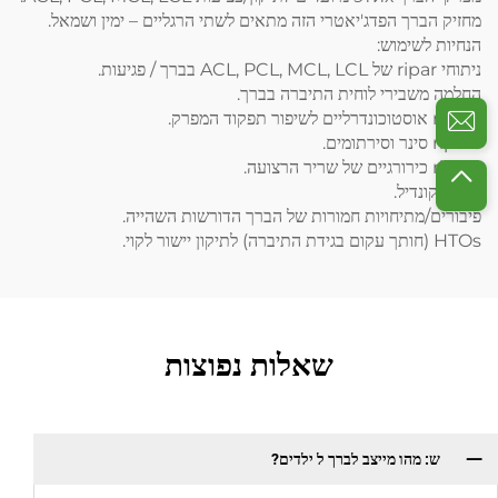
מחזיק הברך הפדג'יאטרי הזה מתאים לשתי הרגליים – ימין ושמאל.
הנחיות לשימוש:
ניתוחי ripar של ACL, PCL, MCL, LCL בברך / פגיעות.
החלמה משבירי לוחית התיברה בברך.
ripars אוסטוכונדרליים לשיפור תפקוד המפרק.
ripars סינר וסירתומים.
ripars כירורגיים של שריר הרצועה.
שבירי קונדיל.
פיבורים/מתיחויות חמורות של הברך הדורשות השהייה.
HTOs (חותך עקום בגידת התיברה) לתיקון יישור לקוי.
שאלות נפוצות
ש: מהו מייצב לברך ל ילדים?