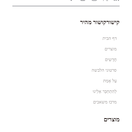
קישורקושור מהיר
דף הבית
מוצרים
חֲדָשִים
סרטוני הלבשה
עַל אָמַת
לְהִתְחַבֵּר אֵלֵינוּ
מרכז משאבים
מוצרים