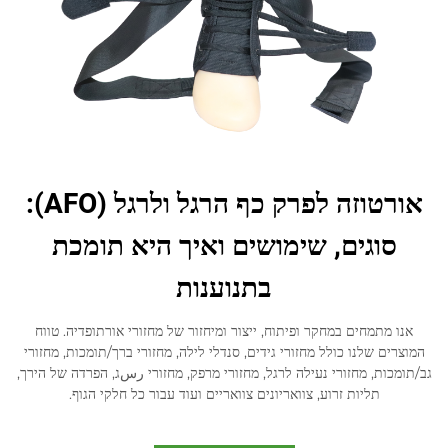
אורטוזה לפרק כף הרגל ולרגל (AFO):
סוגים, שימושים ואיך היא תומכת
בתנוענות
אנו מתמחים במחקר ופיתוח, ייצור ומיחזור של מחזורי אורתופדיה. טווח
המוצרים שלנו כולל מחזורי גידים, סנדלי לילה, מחזורי ברך/תומכות, מחזורי
גב/תומכות, מחזורי נעילה לרגל, מחזורי מרפק, מחזורי رسג, הפרדה של הירך,
תליות זרוע, צוואריונים צוואריים ועוד עבור כל חלקי הגוף.