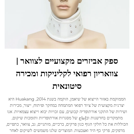
ספק אביזרים מקצועיים לצוואר |
צוואריון רפואי לקליניקות ומכירה
סיטונאית
הממוקמת באזור הייצוא של שיאמן, הוקמה בשנת 2014, Huakang היא
יצרנית מקצועית של ציוד רפואי המתמחה במחקר ופיתוח, ייצור, מכירות
ושירות של התקני אורתופדיה קבועים, עם זכויות יבוא וייצוא עצמאיות. אנו
מתמקדים בחדשנות ובإنتاج של מסגרות אורתופדיות ותומכות שיקום,
הכוללות את כל חלקי הגוף כגון פרקים, ברכיים, מותניים, גב, צוואר, כתפיים,
מרפקים, פרקי כף היד ואצבעות. המוצרים שלנו משמשים לשיקום לאחר