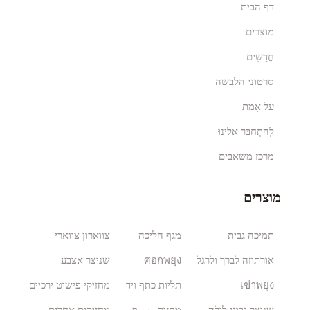
דף הבית
מוצרים
חֲדָשִים
סרטוני הלבשה
עַל אָמַת
לְהִתְחַבֵּר אֵלֵינוּ
מרכז משאבים
מוצרים
תמיכה גבית
מגף הליכה
צווארון צווארי
אורתוזה לברך ולרגל
ศอกพยุง
שניצר אצבע
เข่าพยุง
תליות כתף ויד
מחזיקי פישוט ירכיים
שניצר גבוני לילה
מחזיק رسף
מחזיקים אחרים