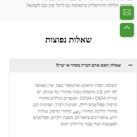
סמניית הלילה הדורסלית מתאימה גם לרגל ימין וגם לשמאל.
שאלות נפוצות
שאלה: האם אתם חברת מסחר או יצרן?
תשובה: יסמין הוואקנג אורטופדי בעמ, יצרן מאושר
לפי תקן CE, מתמחה בסוגי מחזורי גוף שונים. יש
שירות OEM ו-ODM. המוצרים כוללים מחזורי
קרסול, ספלינטים לילה, תמיכות לברך, תמיכות לגב,
מחזורי הליכה, מחזורי رس, מחזורי מרפק, עגלות
זרוע, צוואריונים צוואריים, הסעת ירכיים, ספלינטים
לאצבעות ועוד עבור כל חלקי הגוף.