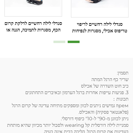
סנדלי לילה רחשיים לדלקת קרום
סנדלי לילה רחשיים לריפוי
הכף, מסגרות לתמיכה, הגנה או
טריפוס אכילי, מסגרות לנפיחות
חסימת תנועה ברגל ובקרסול
הרגל
תסמין:
שריר כף הרגל המתה
כיב חוט השדרה של אכילס
3. פגיעות עייפות אחרות ברגל הערמון ובאיברים התחתונים
תכונות：
ремוז גמישים ניתנים לכוון ומספקים מתיחה עדינה של קרום הרגל
(פלאנטאר פסקיה) והאכילס.
ניתן לכוונן מ-90" ל-10" כיפוף דורסלי.
סמניית לילה דורסלית קל wearing ולסבול יותר מכיוון שהיא מותחת
בעדינות את קרום הרגל. הליכה בבית אינה בעיה.