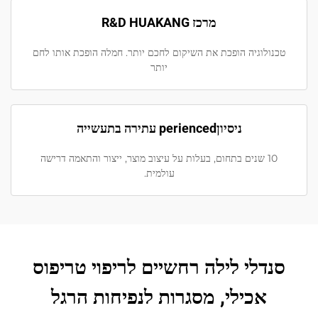
מרכז R&D HUAKANG
טכנולוגיה הופכת את השיקום לחכם יותר. חמלה הופכת אותו לחם
יותר
ניסיוןperienced עתירה בתעשייה
10 שנים בתחום, בעלות על עיצוב מוצר, ייצור והתאמה דרישה
עולמית.
סנדלי לילה רחשיים לריפוי טריפוס
אכילי, מסגרות לנפיחות הרגל