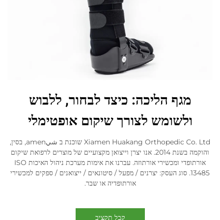
מגף הליכה: כיצד לבחור, ללבוש
ולשומש לצורך שיקום אופטימלי
Xiamen Huakang Orthopedic Co. Ltd שוכנת ב شيamen, בסין,
והוקמה בשנת 2014. אנו יצרן וייצואן מקצועיים של מוצרים לרפואת שיקום
אורתופדי ומכשירי אורתוזה. עברנו את אימות מערכת ניהול האיכות ISO
13485. סוג העסק: יצרנים / מפעל / סיטונאים / ייצואנים / ספקים למכשירי
אורתופדיה או שבר.
קבל תקציב