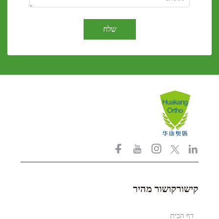
שלח
קישורקושור מהיר
דף הבית