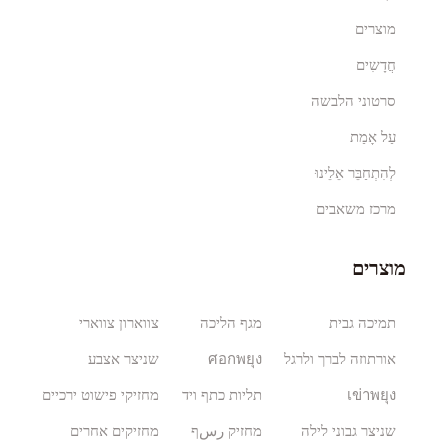
מוצרים
חֲדָשִים
סרטוני הלבשה
עַל אָמַת
לְהִתְחַבֵּר אֵלֵינוּ
מרכז משאבים
מוצרים
תמיכה גבית
מגף הליכה
צווארון צווארי
אורתוזה לברך ולרגל
ศอกพยุง
שניצר אצבע
เข่าพยุง
תליות כתף ויד
מחזיקי פישוט ירכיים
שניצר גבוני לילה
מחזיק رسף
מחזיקים אחרים