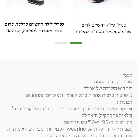
סנדלי לילה רחשיים לדלקת קרום
סנדלי לילה רחשיים לריפוי
הכף, מסגרות לתמיכה, הגנה או
טריפוס אכילי, מסגרות לנפיחות
חסימת תנועה ברגל ובקרסול
הרגל
תסמין:
שריר כף הרגל המתה
כיב חוט השדרה של אכילס
3. פגיעות עייפות אחרות ברגל הערמון ובאיברים התחתונים
תכונות：
ремוז גמישים ניתנים לכוון ומספקים מתיחה עדינה של קרום הרגל
(פלאנטאר פסקיה) והאכילס.
ניתן לכוונן מ-90" ל-10" כיפוף דורסלי.
סמניית לילה דורסלית קל wearing ולסבול יותר מכיוון שהיא מותחת
בעדינות את קרום הרגל. הליכה בבית אינה בעיה.