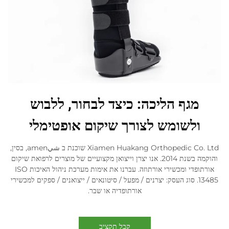
מגף הליכה: כיצד לבחור, ללבוש
ולשומש לצורך שיקום אופטימלי
Xiamen Huakang Orthopedic Co. Ltd שוכנת ב شيamen, בסין,
והוקמה בשנת 2014. אנו יצרן וייצואן מקצועיים של מוצרים לרפואת שיקום
אורתופדי ומכשירי אורתוזה. עברנו את אימות מערכת ניהול האיכות ISO
13485. סוג העסק: יצרנים / מפעל / סיטונאים / ייצואנים / ספקים למכשירי
אורתופדיה או שבר.
קבל תקציב