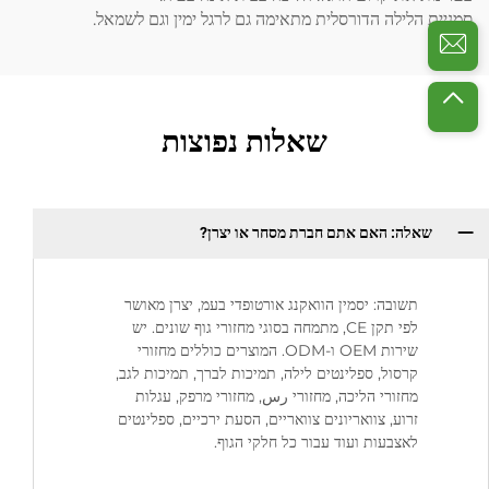
סמניית הלילה הדורסלית מתאימה גם לרגל ימין וגם לשמאל.
שאלות נפוצות
שאלה: האם אתם חברת מסחר או יצרן?
תשובה: יסמין הוואקנג אורטופדי בעמ, יצרן מאושר
לפי תקן CE, מתמחה בסוגי מחזורי גוף שונים. יש
שירות OEM ו-ODM. המוצרים כוללים מחזורי
קרסול, ספלינטים לילה, תמיכות לברך, תמיכות לגב,
מחזורי הליכה, מחזורי رس, מחזורי מרפק, עגלות
זרוע, צוואריונים צוואריים, הסעת ירכיים, ספלינטים
לאצבעות ועוד עבור כל חלקי הגוף.