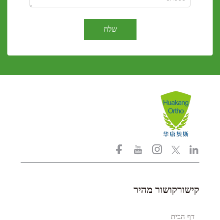
שלח
קישורקושור מהיר
דף הבית