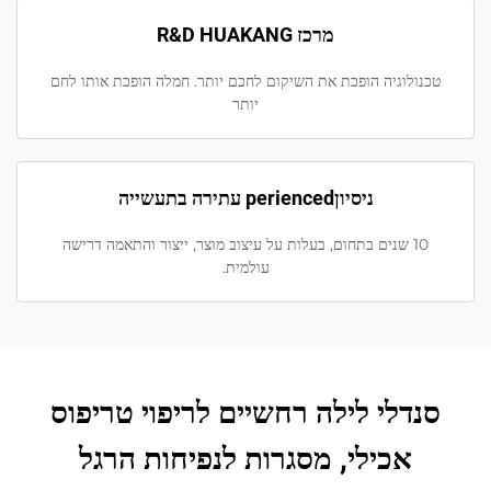
מרכז R&D HUAKANG
טכנולוגיה הופכת את השיקום לחכם יותר. חמלה הופכת אותו לחם
יותר
ניסיוןperienced עתירה בתעשייה
10 שנים בתחום, בעלות על עיצוב מוצר, ייצור והתאמה דרישה
עולמית.
סנדלי לילה רחשיים לריפוי טריפוס
אכילי, מסגרות לנפיחות הרגל