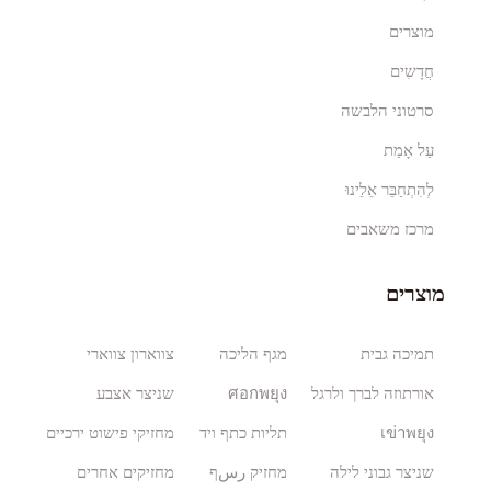
מוצרים
חֲדָשִים
סרטוני הלבשה
עַל אָמַת
לְהִתְחַבֵּר אֵלֵינוּ
מרכז משאבים
מוצרים
תמיכה גבית
מגף הליכה
צווארון צווארי
אורתוזה לברך ולרגל
ศอกพยุง
שניצר אצבע
เข่าพยุง
תליות כתף ויד
מחזיקי פישוט ירכיים
שניצר גבוני לילה
מחזיק رسף
מחזיקים אחרים