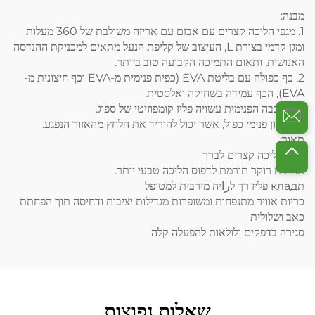
מבנה:
1.
מגפי הליכה קצרים עם אבזם
עם אריזה משולבת של 360 מעלות
ומגן קדמי בצורת L, העיצוב של קליפת הנעל מתאים למכניקת ההנדסה
האנושית, ותאום התמיכה הקבועה טוב ביותר.
2. כף כפולה עם בליטת EVA (כפית פנימית מ-EVA וכף חיצונית מ-
EVA), הכף עמידה בשחיקה ואלסטית.
3. השכבה הפנימית עשויה פליז קומפוזיטי של ספוג.
4. כבלון פנימי כפול, אשר יכול להוריד את הלחץ מהאזור הנפגע.
תֵאוּר:
מגפי הליכה קצרים לברך
תחתית רוקר תורמת לדפוס הליכה טבעי יותר.
תклад פליז רך לراיה מירבית למטופל
כריות אוויר מתנפחות ומשופרות מגדילות יציבות ודחיסה תוך הפחתת
כאב ושלולית
סגירה בדפקים ולולאות להפעלה קלה
שאלות נפוצות