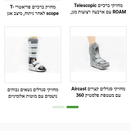
מחזיקי ברכיים Telescopic
מחזיק ברכיים פדיאטרי T-
ROAM עם ארבעה רצועות מגן,
scope לאחר ניתוח, מיצב אגן
יצרן מותג לפי תיאום אישי
מחזיקי סנדלים קצרים Aircast
מחזיקי סנדלים נשאים גבוהים
עם מעטפת פלסטיק 360
נושמים עם מוטות אלומיניום
מעלות ובלון כפול פנימי
ופושז עם רשת אויר