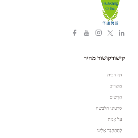
קישורקושור מהיר
דף הבית
מוצרים
חֲדָשִים
סרטוני הלבשה
עַל אָמַת
לְהִתְחַבֵּר אֵלֵינוּ