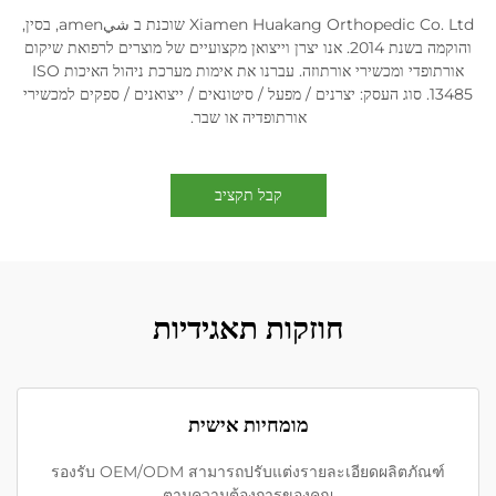
Xiamen Huakang Orthopedic Co. Ltd שוכנת ב شيamen, בסין,
והוקמה בשנת 2014. אנו יצרן וייצואן מקצועיים של מוצרים לרפואת שיקום
אורתופדי ומכשירי אורתוזה. עברנו את אימות מערכת ניהול האיכות ISO
13485. סוג העסק: יצרנים / מפעל / סיטונאים / ייצואנים / ספקים למכשירי
אורתופדיה או שבר.
קבל תקציב
חוזקות תאגידיות
מומחיות אישית
รองรับ OEM/ODM สามารถปรับแต่งรายละเอียดผลิตภัณฑ์
ตามความต้องการของคุณ