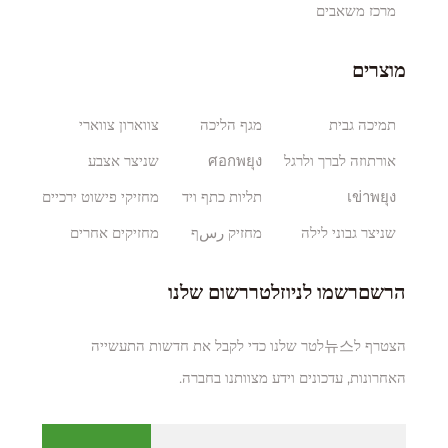
מרכז משאבים
מוצרים
תמיכה גבית
מגף הליכה
צווארון צווארי
אורתוזה לברך ולרגל
ศอกพยุง
שניצר אצבע
เข่าพยุง
תליות כתף ויד
מחזיקי פישוט ירכיים
שניצר גבוני לילה
מחזיק رسף
מחזיקים אחרים
הרשםרשמו לניוזלטררשום שלנו
הצטרף ל뉴스לטר שלנו כדי לקבל את חדשות התעשייה
האחרונות, עדכונים וידע מצוותנו בחברה.