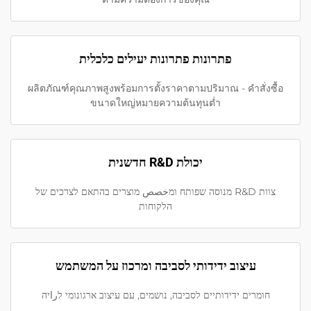
פתרונות פתרונות יעילים כלכלית
ผลิตภัณฑ์คุณภาพสูงพร้อมการตั้งราคาตามปริมาณ - คำสั่งซื้อ
ขนาดใหญ่หมายความต้นทุนต่ำ
יכולת R&D חדשנית
צוות R&D מנוסה שפותח ומخصص מוצרים בהתאם לצרכים של
הלקוחות
עיצוב ידידותי לסביבה ומרכוז על המשתמש
חומרים ידידותיים לסביבה, נושמים, עם עיצוב ארגונומי לراיה