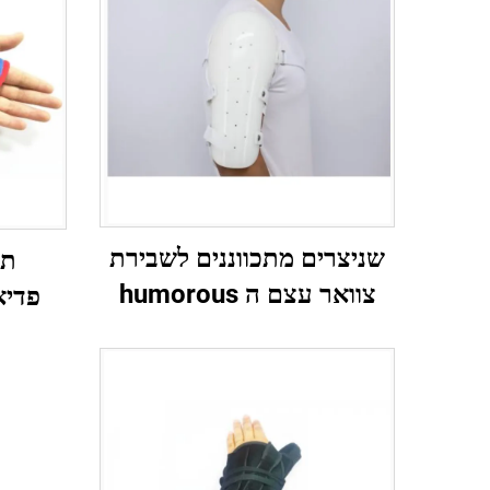
שניצרים מתכווננים לשבירת
תו
צוואר עצם ה humorous
פדיא
ותומכות סרמיינטו לזרוע
מ
עליונה וכתף
לתינוקו