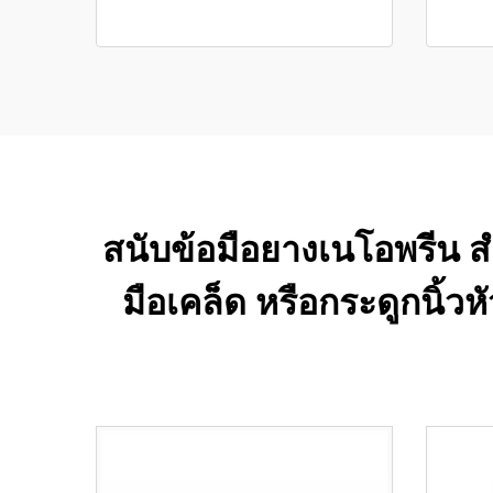
สนับข้อมือยางเนโอพรีน สำ
มือเคล็ด หรือกระดูกนิ้วห