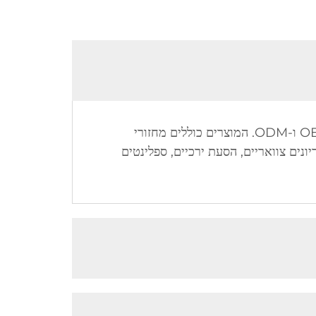
תשובה: יסמין הוואקנג אורטופדי בעמ, יצרן מאושר לפי תקן CE, מתמחה בסוגי מחזורי גוף שונים. יש שירות OEM ו-ODM. המוצרים כוללים מחזורי
יונים צוואריים, הסעת ירכיים, ספלינטים