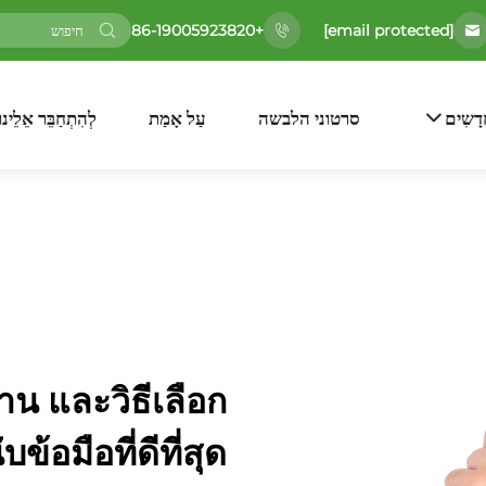
[email protected]
+86-19005923820
דָשִים
סרטוני הלבשה
עַל אָמַת
לְהִתְחַבֵּר אֵלֵינוּ
าน และวิธีเลือก
บข้อมือที่ดีที่สุด