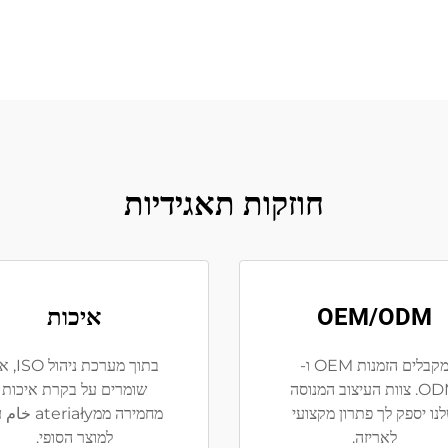
חוזקות תאגידיות
OEM/ODM
איכות
מקבלים הזמנות OEM ו-
בתוך מערכת ניהו
ODM. צוות העיצוב המנוסה
שומרים על בקרת איכות
נו יספק לך פתרון מקצועי
מחמירה ממateriały
לאריזה.
למוצר הסופי.