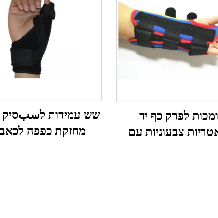
שש עמידות לسبסיק ע
מכות לפרק כף יד
מחזקת כפפה לכאבי
טריות צבעוניות עם
היפעמות, מתיחות, ד
חיזוק אלומיניום
מפרקים, קנה כפפ
ת/ילדים/נערים/תינוקות
ומיobilיזציית עכבר עיקרי