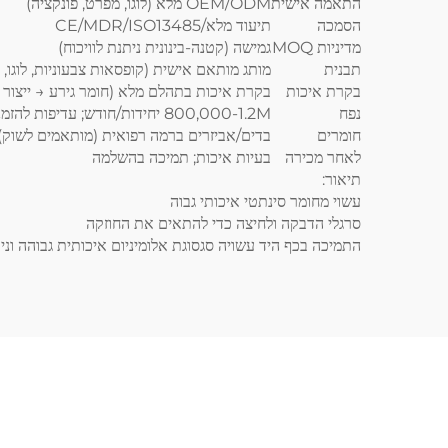
התאמה אישית
OEM/ODM מלא (לוגו, מפרט, פונקציה)
הסמכה
תיעוד מלא/CE/MDR/ISO13485
מדיניות MOQ
גמישה (קטנה-בינונית ניתנת לוויכוח)
תבנית
מותג מותאם אישית (קופסאות צבעוניות, לוגו, 
בקרת איכות
בקרת איכות בתהלם מלא (חומר גירע → ייצור →
נפח
800,000-1.2M יחידות/חודש; עדיפות להזמנות דחופות
חומרים
בדים/אביזרים ברמה רפואית (מותאמים לשוק)
לאחר מכירה
בעיות איכות; תמיכה בהשלמה
תיאור:
עשוי מחומר סינתטי איכותי גבוה
סרגלי הדבקה ולחיצה כדי להתאים את החוזקה
התמיכה בכף היד עשויה סגסוגת אלומיניום איכותית גבוהה ונ