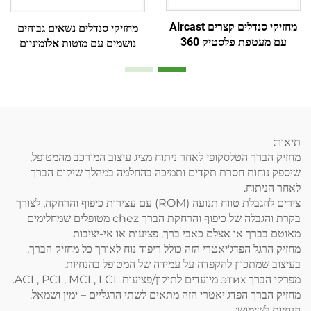
מחזיקי סנדלים קצרים Aircast
מחזיקי סנדלים נשאים גבוהים
עם מעטפת פלסטיק 360
נושמים עם מוטות אלומיניום
מעלות ובלון כפול פנימי
ופושז עם רשת אויר
תיאור:
מחזיק הברך הטלסקופי לאחר ניתוח מציג עיצוב המורכב מהמטופל,
שיספק נוחות חסרת תקדים ותמיכה בהחלמה במהלך שיקום הברך
לאחר הניתוח.
צירים להגבלת טווח תנועה (ROM) עם עצירות כיפוף והרחקה, לצורך
בקרת והגבלה של כיפוף והרחקת הברך chez מטופלים שמחלימים
מאוטם בברך או אצלם כאבי ברך, פציעות או אי-יציבות.
מחזיק הרגל הפדג'יאטרי הזה כולל ריפוד נוח לאורך כל מחזיק הברך,
בעיצוב שמתכוון להקפדה על עמידה של המטופל בהנחיות.
מפרקי הברך этих מיועדים לתיקון/פציעות ACL, PCL, MCL, LCL.
מחזיק הברך הפדג'יאטרי הזה מתאים לשתי הרגליים – ימין ושמאל.
הנחיות לשימוש: