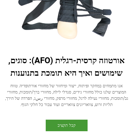
אורטוזה קרסית-רגלית (AFO): סוגים,
שימושים ואיך היא תומכת בתנוענות
אנו מתמחים במחקר ופיתוח, ייצור ומיחזור של מחזורי אורתופדיה. טווח
המוצרים שלנו כולל מחזורי גידים, סנדלי לילה, מחזורי ברך/תומכות, מחזורי
גב/תומכות, מחזורי נעילה לרגל, מחזורי מרפק, מחזורי رسג, הפרדה של הירך,
תליות זרוע, צוואריונים צוואריים ועוד עבור כל חלקי הגוף.
קבל תקציב