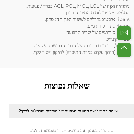
ניתוחי ripar של ACL, PCL, MCL, LCL בברך / פגיעות.
החלמה משבירי לוחית התיברה בברך.
ripars אוסטוכונדרליים לשיפור תפקוד המפרק.
ripars סינר וסירתומים.
ripars כירורגיים של שריר הרצועה.
שבירי קונדיל.
פיבורים/מתיחויות חמורות של הברך הדורשות השהייה.
HTOs (חותך עקום בגידת התיברה) לתיקון יישור לקוי.
שאלות נפוצות
ש: מה הם שלושת הסוגים השונים של תומכות והברצ'ות לברך?
ת: ברצ'ות בסגנון חג'ג מיצבים הברך באמצעות חג'גים