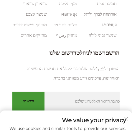
תמיכה גבית
מגף הליכה
צווארון צווארי
אורתוזה לברך ולרגל
ศอกพยุง
שניצר אצבע
เข่าพยุง
תליות כתף ויד
מחזיקי פישוט ירכיים
שניצר גבוני לילה
מחזיק رسף
מחזיקים אחרים
הרשםרשמו לניוזלטררשום שלנו
הצטרף ל뉴스לטר שלנו כדי לקבל את חדשות התעשייה
האחרונות, עדכונים וידע מצוותנו בחברה.
הירשמו
We value your privacy
We use cookies and similar tools to provide our services.
כל הזכויות שמורות © XIAMEN HUAKANG ORTHOPEDIC CO.,