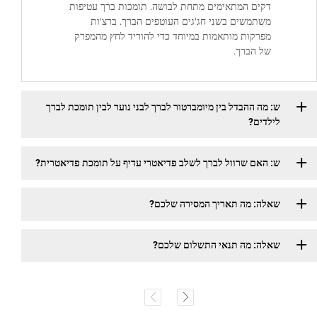
דקים המתאימים מתחת לבושה. תומכות ברך עטיפות
משתמשים בשני חג'גים העוטפים הברך. ברצ'ות
מפרקות מותאמות במיוחד כדי להוריד לחץ מהמפרק
של הברך.
ש: מה ההבדל בין מיומברטור לברך לבני נוער לבין תומכת לברך
לילדים?
ש: האם שרוול לברך לשלב פדיאטרי עדיף על תומכת פדיאטרית?
שאלה: מה תאריך המסירה שלכם?
שאלה: מה תנאי התשלום שלכם?