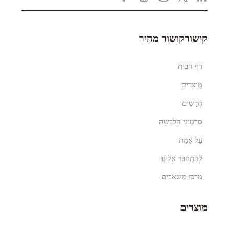
קישורקושור מהיר
דף הבית
מוצרים
חֲדָשִים
סרטוני הלבשה
עַל אָמַת
לְהִתְחַבֵּר אֵלֵינוּ
מרכז משאבים
מוצרים