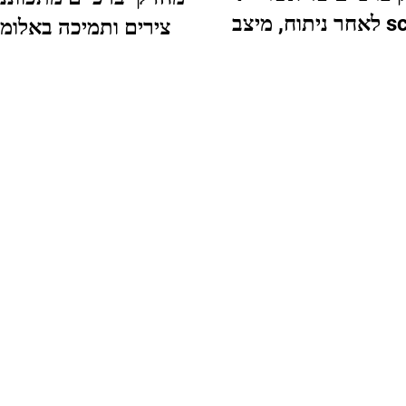
scope לאחר ניתוח, מיצב
צירים ותמיכה באלומי
אגן
ROM לתקופת שיקום
ניתוח אורתופדי