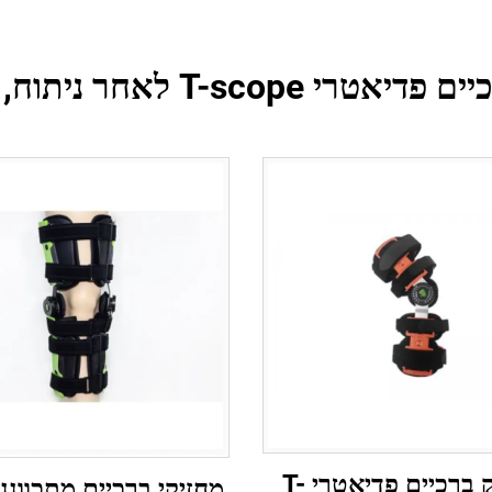
 T-scope לאחר ניתוח, מיצב אגן
מחזיק ברכיים פדיאטרי T-
מחזיקי ברכיים מתכווננ