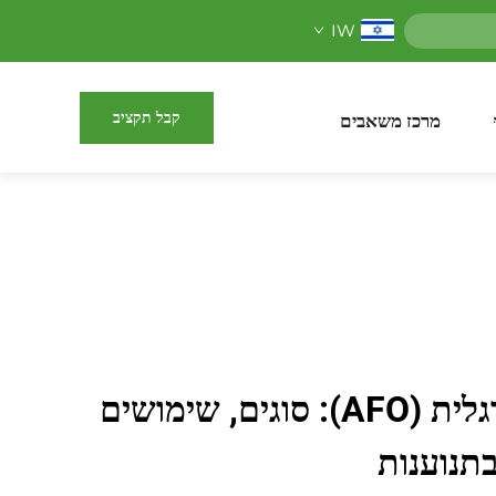
IW
קבל תקציב
מרכז משאבים
אורטוזה קרסית-רגלית (AFO): סוגים, שימושים
תנוענות