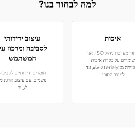
למה לבחור בנו?
איכות
עיצוב ידידותי
לסביבה ומרכוז על
בתוך מערכת ניהול ISO, אנו
המשתמש
שומרים על בקרת איכות
מחמירה ממateriały خام עד
חומרים ידידותיים לסביבה,
למוצר הסופי.
נושמים, עם עיצוב ארגונומי
לراיה