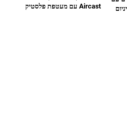
Aircast עם מעטפת פלסטיק
ניום
360 מעלות ובלון כפול פנימי
 לאחר