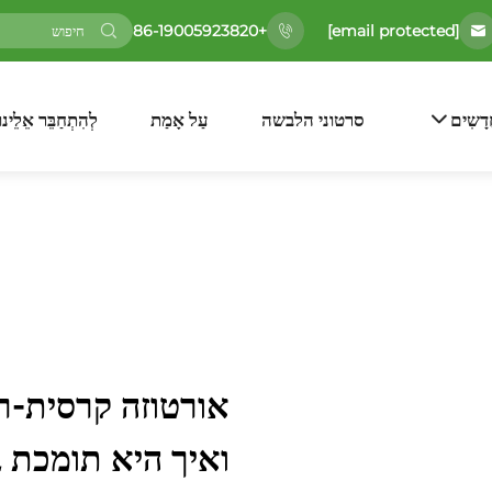
[email protected]
+86-19005923820
דָשִים
סרטוני הלבשה
עַל אָמַת
לְהִתְחַבֵּר אֵלֵינוּ
ואיך היא תומכת ב