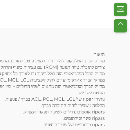
תיאור:
מחזיק הברך הטלסקופי לאחר ניתוח מציג עיצוב המורכב מהמ
צירים להגבלת טווח תנועה (ROM) עם עצירות כיפוף והרחקה, לצורך בקרת והגבלה של כיפוף והרחקת הברך chez מטופלים שמחלימים מאוטם בברך או אצלם כאבי ברך, פציעות או אי-יציבות.
מחזיק הרגל הפדג'יאטרי הזה כולל ריפוד נוח לאורך כל מחזיק
מפרקי הברך этих מיועדים לתיקון/פציעות ACL, PCL, MCL, LCL.
מחזיק הברך הפדג'יאטרי הזה מתאים לשתי הרגליים – ימין וש
הנחיות לשימוש:
ניתוחי ripar של ACL, PCL, MCL, LCL בברך / פגיעות.
החלמה משבירי לוחית התיברה בברך.
ripars אוסטוכונדרליים לשיפור תפקוד המפרק.
ripars סינר וסירתומים.
ripars כירורגיים של שריר הרצועה.