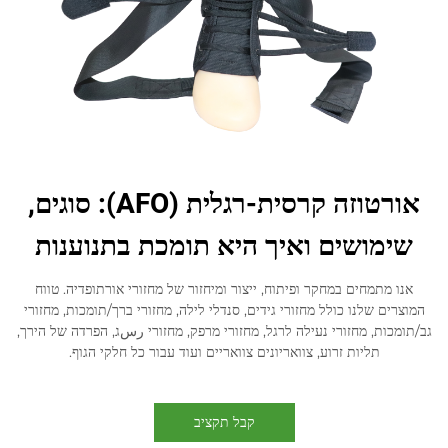
אורטוזה קרסית-רגלית (AFO): סוגים,
שימושים ואיך היא תומכת בתנוענות
אנו מתמחים במחקר ופיתוח, ייצור ומיחזור של מחזורי אורתופדיה. טווח
המוצרים שלנו כולל מחזורי גידים, סנדלי לילה, מחזורי ברך/תומכות, מחזורי
גב/תומכות, מחזורי נעילה לרגל, מחזורי מרפק, מחזורי رسג, הפרדה של הירך,
תליות זרוע, צוואריונים צוואריים ועוד עבור כל חלקי הגוף.
קבל תקציב