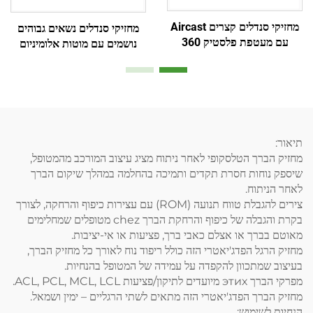
מחזיקי סנדלים קצרים Aircast
מחזיקי סנדלים נשאים גבוהים
עם מעטפת פלסטיק 360
נושמים עם מוטות אלומיניום
מעלות ובלון כפול פנימי
ופושז עם רשת אויר
תיאור:
מחזיק הברך הטלסקופי לאחר ניתוח מציג עיצוב המורכב מהמטופל,
שיספק נוחות חסרת תקדים ותמיכה בהחלמה במהלך שיקום הברך
לאחר הניתוח.
צירים להגבלת טווח תנועה (ROM) עם עצירות כיפוף והרחקה, לצורך
בקרת והגבלה של כיפוף והרחקת הברך chez מטופלים שמחלימים
מאוטם בברך או אצלם כאבי ברך, פציעות או אי-יציבות.
מחזיק הרגל הפדג'יאטרי הזה כולל ריפוד נוח לאורך כל מחזיק הברך,
בעיצוב שמתכוון להקפדה על עמידה של המטופל בהנחיות.
מפרקי הברך этих מיועדים לתיקון/פציעות ACL, PCL, MCL, LCL.
מחזיק הברך הפדג'יאטרי הזה מתאים לשתי הרגליים – ימין ושמאל.
הנחיות לשימוש: