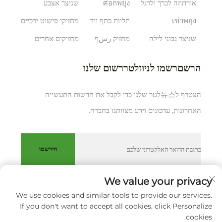
אורתוזה לברך ולרגל
ศอกพยุง
שניצר אצבע
เข่าพยุง
תליות כתף ויד
מחזיקי פישוט ירכיים
שניצר גבוני לילה
מחזיק رسף
מחזיקים אחרים
הרשםרשמו לניוזלטררשום שלנו
הצטרף ל뉴스לטר שלנו כדי לקבל את חדשות התעשייה
האחרונות, עדכונים וידע מצוותנו בחברה.
הירשמו
We value your privacy
We use cookies and similar tools to provide our services.
כל הזכויות שמורות © XIAMEN HUAKANG ORTHOPEDIC CO.,
If you don't want to accept all cookies, click Personalize
LTD.
מדיניותICY
cookies.