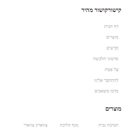
קישורקושור מהיר
דף הבית
מוצרים
חֲדָשִים
סרטוני הלבשה
עַל אָמַת
לְהִתְחַבֵּר אֵלֵינוּ
מרכז משאבים
מוצרים
תמיכה גבית
מגף הליכה
צווארון צווארי