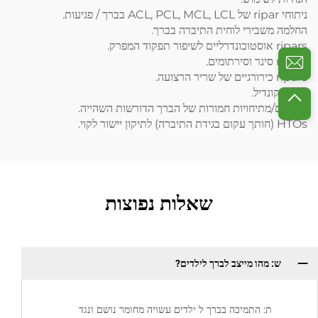
ניתוחי ripar של ACL, PCL, MCL, LCL בברך / פגיעות.
החלמה משבירי לוחית התיברה בברך.
ripars אוסטוכונדרליים לשיפור תפקוד המפרק.
ripars סינר וסירתומים.
ripars כירורגיים של שריר הרצועה.
שבירי קונדיל.
פיבורים/מתיחויות חמורות של הברך הדורשות השהייה.
HTOs (חותך עקום בגידת התיברה) לתיקון יישור לקוי.
שאלות נפוצות
ש: מהו מייצב לברך לילדים?
ת: התמיכה בברך ל ילדים עשויה מחומר נושם ונגד