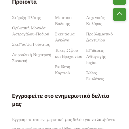
Προϊόντα
Στήριξη Πλάτης
Μποτάκι
Αυχενικός
Βάδισης
Κολάρος
Ορθωτική Μονάδα
Αστραγάλου-Ποδιού
Σκεπάσμα
Προβληματικό
Αγκώνα
Δαχτυλίου
Σκεπάσμα Γούνατος
Τακές Ώμου
Επιδέσεις
Δορσαλική Νυχτερινή
και Βραχιονίου
Απαγωγής
Συσκευή
Ισχίου
Επίδεση
Καρπού
Άλλες
Επιδέσεις
Εγγραφείτε στο ενημερωτικό δελτίο
μας
Εγγραφείτε στο ενημερωτικό μας δελτίο για να λαμβάνετε
τα πιο πρόσφατα νέα του κλάδου, ενημερώσεις και