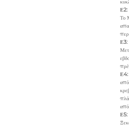
κυκ
Ε2:
Το 
απα
περ
Ε3:
Μετ
εβδ
πρέ
Ε4:
από
κρε
πλά
από
Ε5:
Ξεκ