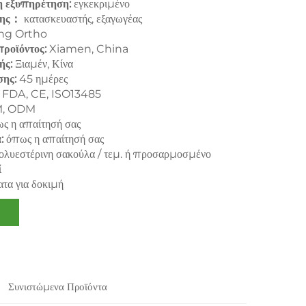
 εξυπηρέτηση:
εγκεκριμένο
ησης：
κατασκευαστής, εξαγωγέας
ng Ortho
προϊόντος:
Xiamen, China
ής:
Ξιαμέν, Κίνα
σης:
45 ημέρες
：
FDA, CE, ISO13485
, ODM
ς η απαίτησή σας
α:
όπως η απαίτησή σας
ολυεστέρινη σακούλα / τεμ. ή προσαρμοσμένο
ί
τα για δοκιμή
Συνιστώμενα Προϊόντα