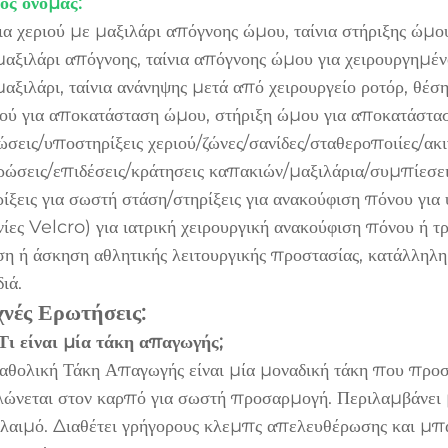
ος όνομας:
νια χεριού με μαξιλάρι απόγνοης ώμου, ταίνια στήριξης ώμ
μαξιλάρι απόγνοης, ταίνια απόγνοης ώμου για χειρουργημένο
μαξιλάρι, ταίνια ανάνηψης μετά από χειρουργείο ροτόρ, θέση
ιού για αποκατάσταση ώμου, στήριξη ώμου για αποκατάσταση,
ώσεις/υποστηρίξεις χεριού/ζώνες/σανίδες/σταθεροποιίες/ακι
ρώσεις/επιδέσεις/κράτησεις καπακιών/μαξιλάρια/συμπίεσει
ρίξεις για σωστή στάση/στηρίξεις για ανακούφιση πόνου για
ινίες Velcro) για ιατρική χειρουργική ανακούφιση πόνου ή 
ση ή άσκηση αθλητικής λειτουργικής προστασίας, κατάλληλη
ιά.
χνές Ερωτήσεις:
 Τι είναι μία τάκη απαγωγής;
αθολική Τάκη Απαγωγής είναι μία μοναδική τάκη που προσ
λώνεται στον καρπό για σωστή προσαρμογή. Περιλαμβάνει μ
 λαιμό. Διαθέτει γρήγορους κλεμπς απελευθέρωσης και μπά