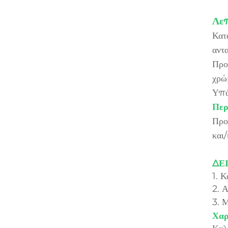
Λεπ
Κατ
αντα
Προ
χρώμ
Υπά
Περ
Προ
και
ΔΕ
1. 
2. 
3. 
Χαρ