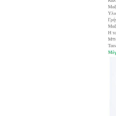
Καλ
Μαξ
Υλι
Γρή
Μαξ
Η τ
Μπά
Ται
Μέγ