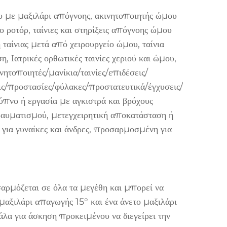
ου με μαξιλάρι απόγνοης, ακινητοποιητής ώμου
 ροτόρ, ταίνιες και στηρίξεις απόγνοης ώμου
 ταίνιας μετά από χειρουργείο ώμου, ταίνια
 Ιατρικές ορθωτικές ταινίες χεριού και ώμου,
νητοποιητές/μανίκια/ταινίες/επιδέσεις/
ς/προστασίες/φύλακες/προστατευτικά/έγχυσεις/
 ύπνο ή εργασία με αγκιστρά και βρόχους
τραυματισμού, μετεγχειρητική αποκατάσταση ή
 για γυναίκες και άνδρες, προσαρμοσμένη για
αρμόζεται σε όλα τα μεγέθη και μπορεί να
αξιλάρι απαγωγής 15° και ένα άνετο μαξιλάρι
λα για άσκηση προκειμένου να διεγείρει την