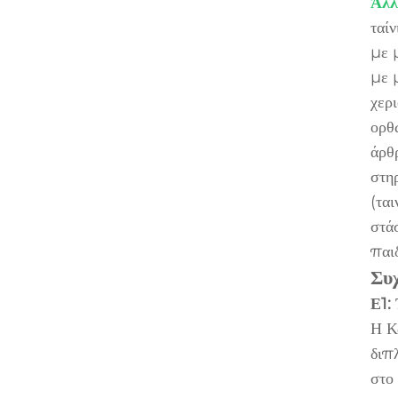
Άλλ
ταί
με 
με 
χερ
ορθ
άρθ
στη
(τα
στά
παιδ
Συ
Ε1:
Η Κ
διπ
στο