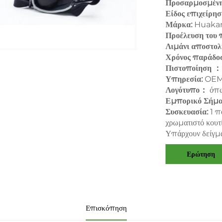
Προσαρμοσμένη
Είδος επιχείρ
Μάρκα:
Huaka
Προέλευση του 
Λιμάνι αποστολ
Χρόνος παράδο
Πιστοποίηση 
Υπηρεσία:
OEM
Λογότυπο：
όπω
Εμπορικό Σήμ
Συσκευασία:
1 π
χρωματιστό κουτ
Υπάρχουν δείγμα
Ερώτηση
Επισκόπηση