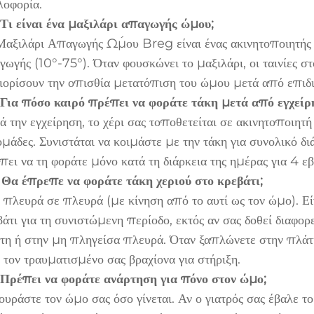
λοφορία.
 Τι είναι ένα μαξιλάρι απαγωγής ώμου;
Μαξιλάρι Απαγωγής Ώμου Breg είναι ένας ακινητοποιητής 
γωγής (10°-75°). Όταν φουσκώνει το μαξιλάρι, οι ταινίες σ
ιορίσουν την οπισθία μετατόπιση του ώμου μετά από επιδ
 Για πόσο καιρό πρέπει να φοράτε τάκη μετά από εγχείρ
ά την εγχείρηση, το χέρι σας τοποθετείται σε ακινητοποιητή
ομάδες. Συνιστάται να κοιμάστε με την τάκη για συνολικό δ
πει να τη φοράτε μόνο κατά τη διάρκεια της ημέρας για 4 ε
 Θα έπρεπε να φοράτε τάκη χεριού στο κρεβάτι;
 πλευρά σε πλευρά (με κίνηση από το αυτί ως τον ώμο). Εί
βάτι για τη συνιστώμενη περίοδο, εκτός αν σας δοθεί διαφορ
τη ή στην μη πληγείσα πλευρά. Όταν ξαπλώνετε στην πλάτη
 τον τραυματισμένο σας βραχίονα για στήριξη.
 Πρέπει να φοράτε ανάρτηση για πόνο στον ώμο;
ουράστε τον ώμο σας όσο γίνεται. Αν ο γιατρός σας έβαλε τ