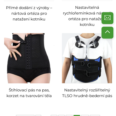
Nastavitelná
Přímé dodání z výroby –
rychlořemínková nártová
nártová ortéza pro
ortéza pro natažení
natažení kotníku
kotníku
Štíhlovací pás na pas,
Nastavitelný rozšiřitelný
korzet na tvarování těla
TLSO hrudně-bederní pás