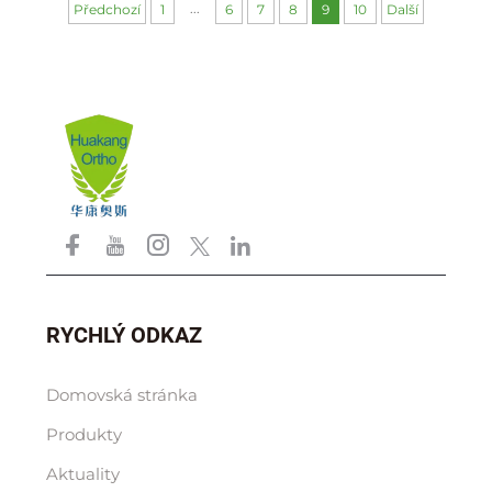
...
Předchozí
1
6
7
8
9
10
Další
RYCHLÝ ODKAZ
Domovská stránka
Produkty
Aktuality