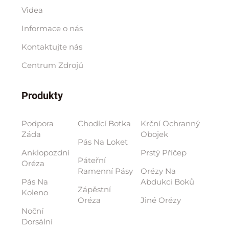
Videa
Informace o nás
Kontaktujte nás
Centrum Zdrojů
Produkty
Podpora
Chodící Botka
Krční Ochranný
Záda
Obojek
Pás Na Loket
Anklopozdní
Prstý Příčep
Páteřní
Oréza
Ramenní Pásy
Orézy Na
Pás Na
Abdukci Boků
Zápěstní
Koleno
Oréza
Jiné Orézy
Noční
Dorsální