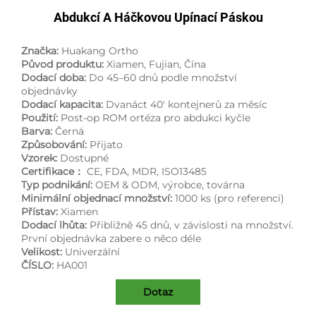
Abdukcí A Háčkovou Upínací Páskou
Značka:
Huakang Ortho
Původ produktu:
Xiamen, Fujian, Čína
Dodací doba:
Do 45–60 dnů podle množství
objednávky
Dodací kapacita:
Dvanáct 40' kontejnerů za měsíc
Použití:
Post-op ROM ortéza pro abdukci kyčle
Barva:
Černá
Způsobování:
Přijato
Vzorek:
Dostupné
Certifikace：
CE, FDA, MDR, ISO13485
Typ podnikání:
OEM & ODM, výrobce, továrna
Minimální objednací množství:
1000 ks (pro referenci)
Přístav:
Xiamen
Dodací lhůta:
Přibližně 45 dnů, v závislosti na množství.
První objednávka zabere o něco déle
Velikost:
Univerzální
ČÍSLO:
HA001
Dotaz