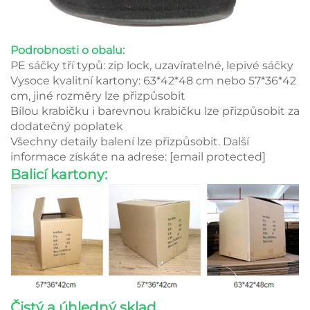
Podrobnosti o obalu:
PE sáčky tří typů: zip lock, uzavíratelné, lepivé sáčky
Vysoce kvalitní kartony: 63*42*48 cm nebo 57*36*42
cm, jiné rozměry lze přizpůsobit
Bílou krabičku i barevnou krabičku lze přizpůsobit za
dodatečný poplatek
Všechny detaily balení lze přizpůsobit. Další
informace získáte na adrese:
[email protected]
Balicí kartony:
Čistý a úhledný sklad