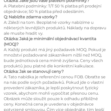
Otázka: Jaké jsou vaše platební podmínky?
A: Platební podmínky: T/T 50 % platba při prodejní
objednávce; 50 % platba před odesláním.
Q: Nabízíte zdarma vzorky?
A: Záleží na tom. Bezplatné vzorky nabízíme u
některých levnějších produktů. Náklady na dopravu
ale musíte hradit vy.
Otázka: Jaká je minimální objednávací kvantita
(MOQ)?
A: Každý produkt má jiný požadavek MOQ. Pokud je
množství požadované zákazníkem nižší než MOQ,
bude jednotková cena mírně zvýšena. Ceny všech
produktů jsou platné dle konkrétní kalkulace.
Otázka: Jak se stanovují ceny?
A: Tato nabídka je referenční cenou FOB. Obraťte se
na nás podle svých požadavků. Pokud jde o vlastní
provedení zákazníka, je lepší poskytnout fyzický
vzorek, abychom mohli vypočítat přesnou cenu.
Obrázek může sloužit pouze k odhadu přibližné
ceny. Konečná cena je uvedena v objednávce
potvrzené smlouvou. Čím více objednáte, tím lepší