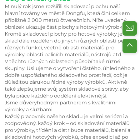
Minulý rok jsme rozšířili skladovací plochu naší
hlavní továrny ve městě Dongfu, která činí celkem
přibližně 2 000 metrů čtverečních. Níže uvedený
obrázek ukazuje část plochy s hotovými výrobky.
Kromě skladovací plochy pro hotové výrobky je
sklad dále rozdělen do jiných různých oblastí podle
různých funkcí, včetně oblasti materiálů pro
výrobky, oblasti balicích materiálů, nástrojů atd.
V těchto různých oblastech působí také různé
skupiny. Usilujeme o vytvoření čistého, úhledného a
dobře uspořádaného skladového prostředí, což je
důležitou zárukou řádné výroby výrobků. Aktivně
také zlepšujeme svůj systém skladové správy, aby
byla práce každého oddělení efektivnější.
Jsme důvěryhodným partnerem s kvalitními
výrobky a službami.
Každý pracovník našeho skladu je velmi seriózní a
zodpovědný, každý krok – od skladování materiálů
pro výrobky, třídění a distribuce materiálů, balení a
skladování hotových výrobků, přes expedici až po