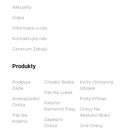
Aktuality
Videa
Informace o nás
Kontaktujte nás
Centrum Zdrojů
Produkty
Podpora
Chodící Botka
Krční Ochranný
Záda
Obojek
Pás Na Loket
Anklopozdní
Prstý Příčep
Páteřní
Oréza
Ramenní Pásy
Orézy Na
Pás Na
Abdukci Boků
Zápěstní
Koleno
Oréza
Jiné Orézy