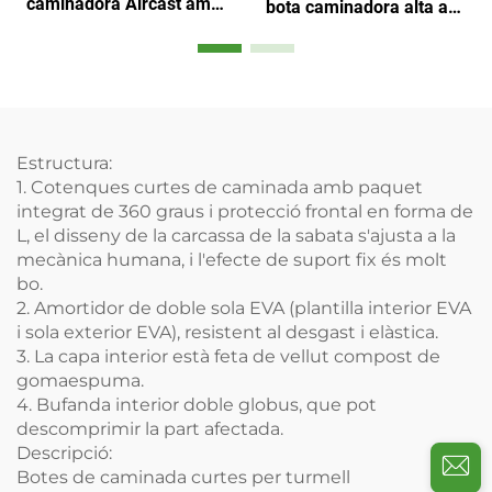
caminadora Aircast amb
bota caminadora alta amb
closca de plàstic de 360
reforços d'alumini i
graus i baló interior doble
espuma de malla aerada
Estructura:
1.
Cotenques curtes de caminada
amb paquet
integrat de 360 graus i protecció frontal en forma de
L, el disseny de la carcassa de la sabata s'ajusta a la
mecànica humana, i l'efecte de suport fix és molt
bo.
2. Amortidor de doble sola EVA (plantilla interior EVA
i sola exterior EVA), resistent al desgast i elàstica.
3. La capa interior està feta de vellut compost de
gomaespuma.
4. Bufanda interior doble globus, que pot
descomprimir la part afectada.
Descripció:
Botes de caminada curtes per turmell