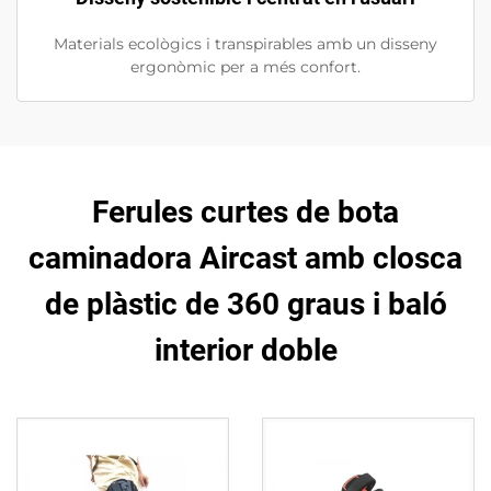
Materials ecològics i transpirables amb un disseny
ergonòmic per a més confort.
Ferules curtes de bota
caminadora Aircast amb closca
de plàstic de 360 graus i baló
interior doble