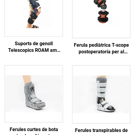
Suports de genoll
Ferula pediàtrica T-scope
Telescopics ROAM amb
postoperatoria per al
quatre cintes protectores,
genoll, estabilitzador de
fabricant personalitzat de
ròtula
ferules ortopèdiques
Ferules curtes de bota
Ferules transpirables de