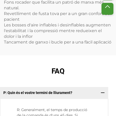
Fons rocader que facilita un patró de marxa més
natural.
Revetlliment de fusta tova per a un gran confort del
pacient
Les bosses d'aire inflables i desinflables augmenten
l'estabilitat i la compressió mentre redueixen el
dolor i la inflor
Tancament de ganxo i bucle per a una fàcil aplicació
FAQ
P: Quin és el vostre termini de lliurament?
P:
R: Generalment, el temps de producció
de la comanda és d'uns 45 dies. Si