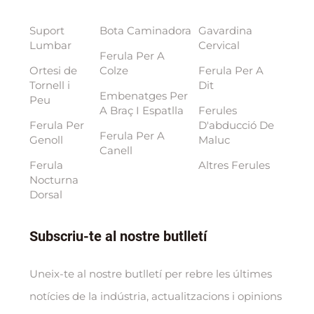
Suport
Bota Caminadora
Gavardina
Lumbar
Cervical
Ferula Per A
Ortesi de
Colze
Ferula Per A
Tornell i
Dit
Embenatges Per
Peu
A Braç I Espatlla
Ferules
Ferula Per
D'abducció De
Ferula Per A
Genoll
Maluc
Canell
Ferula
Altres Ferules
Nocturna
Dorsal
Subscriu-te al nostre butlletí
Uneix-te al nostre butlletí per rebre les últimes
notícies de la indústria, actualitzacions i opinions