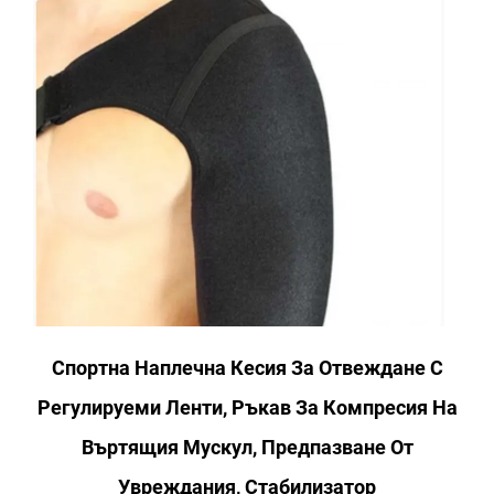
Спортна Наплечна Кесия За Отвеждане С
Регулируеми Ленти, Ръкав За Компресия На
Въртящия Мускул, Предпазване От
Увреждания, Стабилизатор