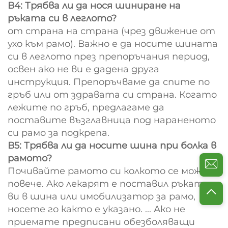
В4: Трябва ли да нося шиниране на
ръката си в леглото?
от страна на страна (чрез движение от
ухо към рамо). Важно е да носите шината
си в леглото през препоръчания период,
освен ако не ви е дадена друга
инструкция. Препоръчваме да спите по
гръб или от здравата си страна. Когато
лежите по гръб, предлагаме да
поставите възглавница под нараненото
си рамо за подкрепа.
В5: Трябва ли да носите шина при болка в
рамото?
Почивайте рамото си колкото се може
повече. Ако лекарят е поставил ръката
ви в шина или имобилизатор за рамо,
носете го както е указано. ... Ако не
приемате предписани обезболяващи