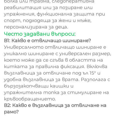
болка или травма, следоперативна
реабилитация или за позиране или
упражнения, функционална защита при
спорт, подходяща за жени и мъже,
персонализирана за деца.
Често задавани въпроси:
В1: Какво е отвличащо шиниране?
Универсалното отвличащо шиниране е
уникално шиниране с универсален размер,
което може да се сгъва в областта на
китката за правилна фиксация. Включва
възглавница за отвличане под ъл 15° и
удобна възглавница за врата. Разполага с
бързозакопчващи каишки и
упражнителна топка за стимулиране на
кръвообращението.
В2: Какво е възглавница за отвличане на
рамо?