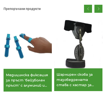
Препоръчани продукти
Шарнирен скоба за
Медицинска фиксация
тазобедрената
за пръст 'бейзболен
става с хастар за
пръст' с алуминий и
отвеждане на крака
пяна