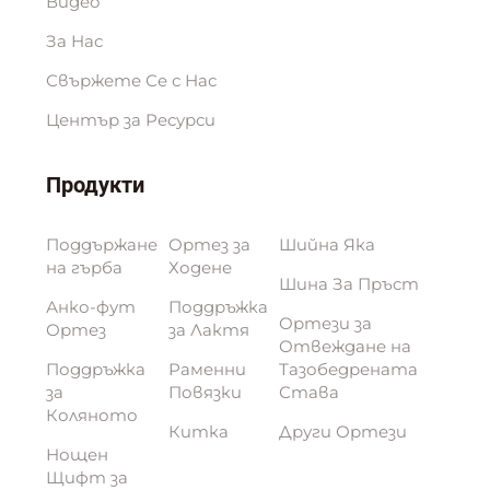
Видео
За Нас
Свържете Се с Нас
Център за Ресурси
Продукти
Поддържане
Ортез за
Шийна Яка
на гърба
Ходене
Шинa За Пръст
Анко-фут
Поддръжка
Ортези за
Ортез
за Лактя
Отвеждане на
Поддръжка
Раменни
Тазобедрената
за
Повязки
Става
Коляното
Китка
Други Ортези
Нощен
Щифт за