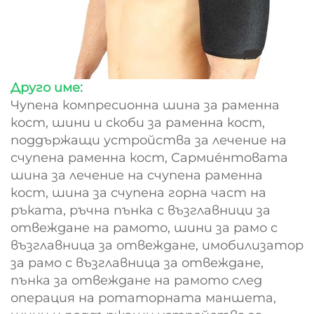
Друго име:
Чупена компресионна шина за раменна
кост, шини и скоби за раменна кост,
поддържащи устройства за лечение на
счупена раменна кост, Сармие́нтовата
шина за лечение на счупена раменна
кост, шина за счупена горна част на
ръката, ръчна пънка с възглавници за
отвеждане на рамото, шини за рамо с
възглавница за отвеждане, имобилизатор
за рамо с възглавница за отвеждане,
пънка за отвеждане на рамото след
операция на ротаторната маншета,