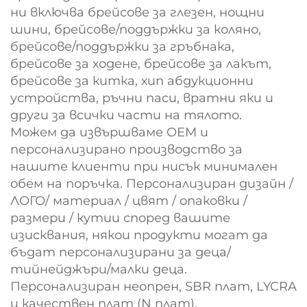
ни включва брейсове за глезен, нощни
шини, брейсове/поддържки за коляно,
брейсове/поддържки за гръбнака,
брейсове за ходене, брейсове за лакът,
брейсове за китка, хип абдукционни
устройства, ръчни паси, вратни яки и
други за всички части на тялото.
Можем да извършваме OEM и
персонализирано производство за
нашите клиенти при нисък минимален
обем на поръчка. Персонализиран дизайн /
ЛОГО/ материал / цвят / опаковки /
размери / кутии според вашите
изисквания, някои продукти могат да
бъдат персонализирани за деца/
тийнейджъри/малки деца.
Персонализиран неопрен, SBR плат, LYCRA
и качествен плат (N плат),