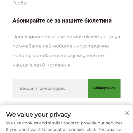
Гърба
Абонирайте се за нашите бюлетини
Присъединете се към нашия бюлетин, за да
получавате най-новите индустриални
новини, обновления и разсъждения от
нашия екип в Компания.
Абонирай се
We value your privacy
Всички права запазени © XIAMEN HUAKANG
We use cookies and similar tools to provide our services.
ORTHOPEDIC CO., LTD.
Политика за
If you don't want to accept all cookies, click Personalize
поверителност