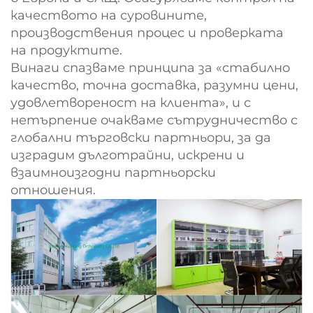
качеството на суровините,
производствения процес и проверката
на продуктите.
Винаги спазваме принципа за «стабилно
качество, точна доставка, разумни цени,
удовлетвореност на клиента», и с
нетърпение очакваме сътрудничество с
глобални търговски партньори, за да
изградим дълготрайни, искрени и
взаимноизгодни партньорски
отношения.