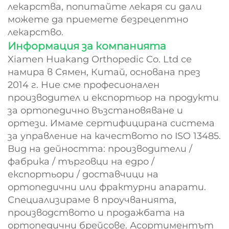
лекарства, попитайте лекаря си дали
можете да приемете безрецептно
лекарство.
Информация за компанията
Xiamen Huakang Orthopedic Co. Ltd се
намира в Сямен, Китай, основана през
2014 г. Ние сме професионален
производител и експортьор на продукти
за ортопедично възстановяване и
ортези. Имаме сертифицирана система
за управление на качеството по ISO 13485.
Вид на дейността: производители /
фабрика / търговци на едро /
експортьори / доставчици на
ортопедични или фрактурни апарати.
Специализираме в проучванията,
производството и продажбата на
ортопедични брейсове. Асортиментът