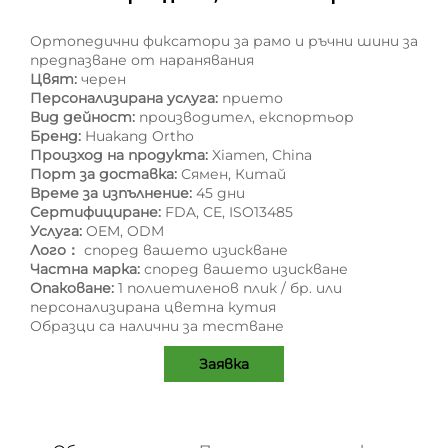
Ортопедични фиксатори за рамо и ръчни шини за
предпазване от наранявания
Цвят:
черен
Персонализирана услуга:
прието
Вид дейност:
производител, експортьор
Бренд:
Huakang Ortho
Произход на продукта:
Xiamen, China
Порт за доставка:
Сямен, Китай
Време за изпълнение:
45 дни
Сертифициране:
FDA, CE, ISO13485
Услуга:
OEM, ODM
Лого：
според вашето изискване
Частна марка:
според вашето изискване
Опаковане:
1 полиетиленов плик / бр. или
персонализирана цветна кутия
Образци са налични за тестване
Заявка