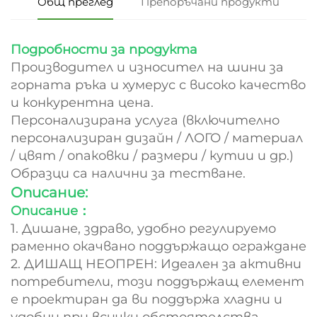
Общ преглед
Препоръчани продукти
Подробности за продукта
Производител и износител на шини за
горната ръка и хумерус с високо качество
и конкурентна цена.
Персонализирана услуга (включително
персонализиран дизайн / ЛОГО / материал
/ цвят / опаковки / размери / кутии и др.)
Образци са налични за тестване.
Описание:
Описание：
1. Дишане, здраво, удобно регулируемо
раменно окачвано поддържащо ограждане
2. ДИШАЩ НЕОПРЕН: Идеален за активни
потребители, този поддържащ елемент
е проектиран да ви поддържа хладни и
удобни при всички обстоятелства.