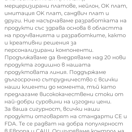
мерцеризирани платове, нейлон, OK плат,
имитация OK плат, сандвич плат и
други. Ние насърчаваме разработката на
продукти със здрава основа в областта
на проучванията и разработките, както
и креативни решения за
персонализирани компоненти.
Продължаваме да внедряваме над 20 нови
продукта годишно в нашата
продуктовата линия. Поддържаме
дългосрочно сътрудничество с всички
наши клиенти до момента, тъй като
предлагаме висококачествени стоки от
най-добри суровини на изгодни цени.
За ваша сигурност, всички наши
продукти отговарят на стандарти CE и
FDA. Те се радват на добра популярност
в Европа и САЩ. Осигуряваме контрол на