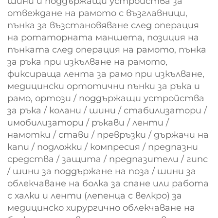
шини и поддържащи устройства за
отвеждане на рамото с възглавници,
пънка за възстановяване след операция
на ротаторната маншета, позиция на
пънката след операция на рамото, пънка
за ръка при изкълване на рамото,
фиксираща лента за рамо при изкълване,
медицински ортотични пънки за ръка и
рамо, ортози / поддържащи устройства
за ръка / колани / шини / стабилизатори /
имобилизатори / ръкави / ленти /
намотки / стави / превръзки / държачи на
капи / подложки / компресия / предпазни
средства / защита / предпазители / гипс
/ шини за поддържане на поза / шини за
облекчаване на болка за спане или работа
с халки и ленти (лепенца с велкро) за
медицинско хирургично облекчаване на