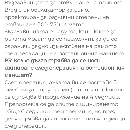
Възглавницата за отвличане на рамо от
Breg е имобилизатор за рамо,
проектиран за различни степени на
отвличане (10°- 75°). Когато
възглавницата е надута, каишките за
ръката могат да се приложят, за да се
ограничи задно изместване на рамото
след репарации на ротационния маншет.
В3: Колко дълго трябва да се носи
шиниране след операция на ротационния
маншет?
След операция, ръката ви се поставя в
имобилизатор за рамо (шиниране), който
се използва в продължение на 4 седмици.
Препоръчва се да спите с шинирането
общо 6 седмици след операция, но през
деня трябва да го носите само 4 седмици
след операция.